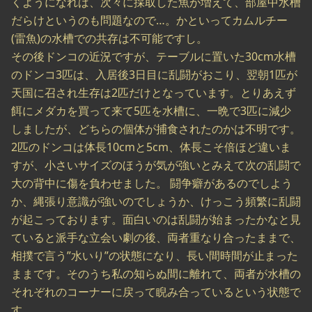
くようになれば、次々に採取した魚が増えて、部屋中水槽
だらけというのも問題なので…。かといってカムルチー
(雷魚)の水槽での共存は不可能ですし。
その後ドンコの近況ですが、テーブルに置いた30cm水槽
のドンコ3匹は、入居後3日目に乱闘がおこり、翌朝1匹が
天国に召され生存は2匹だけとなっています。とりあえず
餌にメダカを買って来て5匹を水槽に、一晩で3匹に減少
しましたが、どちらの個体が捕食されたのかは不明です。
2匹のドンコは体長10cmと5cm、体長こそ倍ほど違いま
すが、小さいサイズのほうが気が強いとみえて次の乱闘で
大の背中に傷を負わせました。 闘争癖があるのでしよう
か、縄張り意識が強いのでしょうか、けっこう頻繁に乱闘
が起こっております。面白いのは乱闘が始まったかなと見
ていると派手な立会い劇の後、両者重なり合ったままで、
相撲で言う”水いり”の状態になり、長い間時間が止まった
ままです。そのうち私の知らぬ間に離れて、両者が水槽の
それぞれのコーナーに戻って睨み合っているという状態で
す。