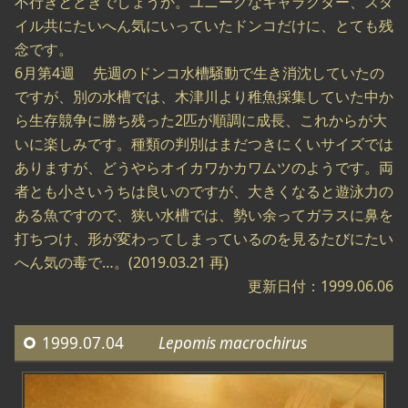
不行きとどきでしょうか。ユニークなキャラクター、スタ
イル共にたいへん気にいっていたドンコだけに、とても残
念です。
6月第4週 先週のドンコ水槽騒動で生き消沈していたの
ですが、別の水槽では、木津川より稚魚採集していた中か
ら生存競争に勝ち残った2匹が順調に成長、これからが大
いに楽しみです。種類の判別はまだつきにくいサイズでは
ありますが、どうやらオイカワかカワムツのようです。両
者とも小さいうちは良いのですが、大きくなると遊泳力の
ある魚ですので、狭い水槽では、勢い余ってガラスに鼻を
打ちつけ、形が変わってしまっているのを見るたびにたい
へん気の毒で…。(2019.03.21 再)
更新日付：1999.06.06
1999.07.04
Lepomis macrochirus