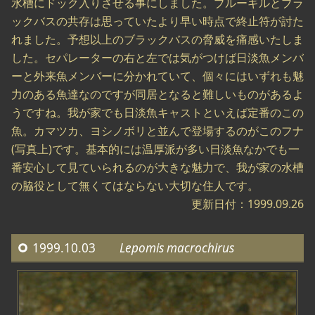
水槽にドック入りさせる事にしました。ブルーギルとブラ
ックバスの共存は思っていたより早い時点で終止符が討た
れました。予想以上のブラックバスの脅威を痛感いたしま
した。セパレーターの右と左では気がつけば日淡魚メンバ
ーと外来魚メンバーに分かれていて、個々にはいずれも魅
力のある魚達なのですが同居となると難しいものがあるよ
うですね。我が家でも日淡魚キャストといえば定番のこの
魚。カマツカ、ヨシノボリと並んで登場するのがこのフナ
(写真上)です。基本的には温厚派が多い日淡魚なかでも一
番安心して見ていられるのが大きな魅力で、我が家の水槽
の脇役として無くてはならない大切な住人です。
更新日付：1999.09.26
1999.10.03
Lepomis macrochirus