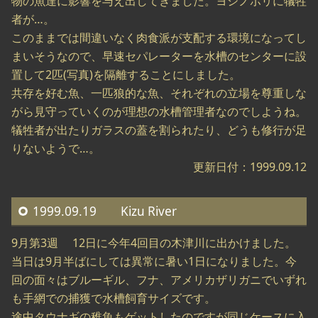
物の魚達に影響を与え出してきました。ヨシノボリに犠牲
者が…。
このままでは間違いなく肉食派が支配する環境になってし
まいそうなので、早速セパレーターを水槽のセンターに設
置して2匹(写真)を隔離することにしました。
共存を好む魚、一匹狼的な魚、それぞれの立場を尊重しな
がら見守っていくのが理想の水槽管理者なのでしようね。
犠牲者が出たりガラスの蓋を割られたり、どうも修行が足
りないようで…。
更新日付：1999.09.12
1999.09.19 Kizu River
9月第3週 12日に今年4回目の木津川に出かけました。
当日は9月半ばにしては異常に暑い1日になりました。今
回の面々はブルーギル、フナ、アメリカザリガニでいずれ
も手網での捕獲で水槽飼育サイズです。
途中タウナギの稚魚もゲットしたのですが同じケースに入