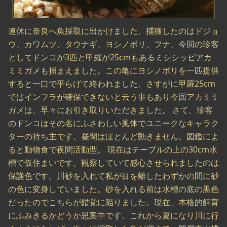
連休に奈良へ魚採取に出かけました。捕獲したのはドジョ
ウ、カワムツ、タウナギ、ヨシノボリ、フナ、今回の珍客
としてドンコが3匹と甲羅が25cmもあるミシシッピアカ
ミミガメも捕まえました。この亀にヨシノボリを一匹提供
すると一口で平らげて終われました。さすがに甲羅25cm
ではインフラが確保できないと云う事もあり今回アカミミ
ガメは、早々にお引き取りいただきました。 さて、珍客
のドンコはその名にふさわしい風体でユニークなキャラク
ターの持ち主です。昼間はほとんど動きません。図鑑によ
ると動物食で夜間活動型。 現在はテーブルの上の30cm水
槽で仮住まいです。観察していて感心させられましたのは
保護色です。川砂を入れて私が目を離したわずかの間に砂
の色に変身していました。砂を入れる前は水槽の底の黒色
だったのでこちらが錯覚に陥りました。現在、本格的飼育
にふみきるかどうか思案中です。これから夏になり川に行