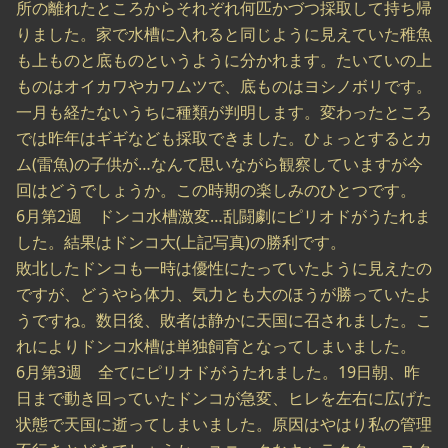
所の離れたところからそれぞれ何匹かづつ採取して持ち帰
りました。家で水槽に入れると同じように見えていた稚魚
も上ものと底ものというように分かれます。たいていの上
ものはオイカワやカワムツで、底ものはヨシノボリです。
一月も経たないうちに種類が判明します。変わったところ
では昨年はギギなども採取できました。ひょっとするとカ
ム(雷魚)の子供が…なんて思いながら観察していますが今
回はどうでしょうか。この時期の楽しみのひとつです。
6月第2週 ドンコ水槽激変…乱闘劇にピリオドがうたれま
した。結果はドンコ大(上記写真)の勝利です。
敗北したドンコも一時は優性にたっていたように見えたの
ですが、どうやら体力、気力とも大のほうが勝っていたよ
うですね。数日後、敗者は静かに天国に召されました。こ
れによりドンコ水槽は単独飼育となってしまいました。
6月第3週 全てにピリオドがうたれました。19日朝、昨
日まで動き回っていたドンコが急変、ヒレを左右に広げた
状態で天国に逝ってしまいました。原因はやはり私の管理