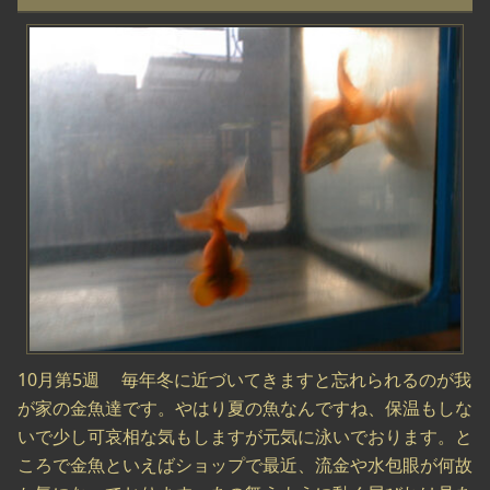
10月第5週 毎年冬に近づいてきますと忘れられるのが我
が家の金魚達です。やはり夏の魚なんですね、保温もしな
いで少し可哀相な気もしますが元気に泳いでおります。と
ころで金魚といえばショップで最近、流金や水包眼が何故