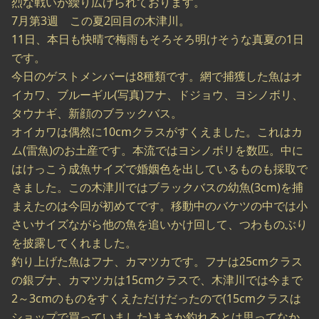
烈な戦いが繰り広げられております。
7月第3週 この夏2回目の木津川。
11日、本日も快晴で梅雨もそろそろ明けそうな真夏の1日
です。
今日のゲストメンバーは8種類です。網で捕獲した魚はオ
イカワ、ブルーギル(写真)フナ、ドジョウ、ヨシノボリ、
タウナギ、新顔のブラックバス。
オイカワは偶然に10cmクラスがすくえました。これはカ
ム(雷魚)のお土産です。本流ではヨシノボリを数匹。中に
はけっこう成魚サイズで婚姻色を出しているものも採取で
きました。この木津川ではブラックバスの幼魚(3cm)を捕
まえたのは今回が初めてです。移動中のバケツの中では小
さいサイズながら他の魚を追いかけ回して、つわものぶり
を披露してくれました。
釣り上げた魚はフナ、カマツカです。フナは25cmクラス
の銀ブナ、カマツカは15cmクラスで、木津川では今まで
2～3cmのものをすくえただけだったので(15cmクラスは
ショップで買っていました)まさか釣れるとは思ってなか