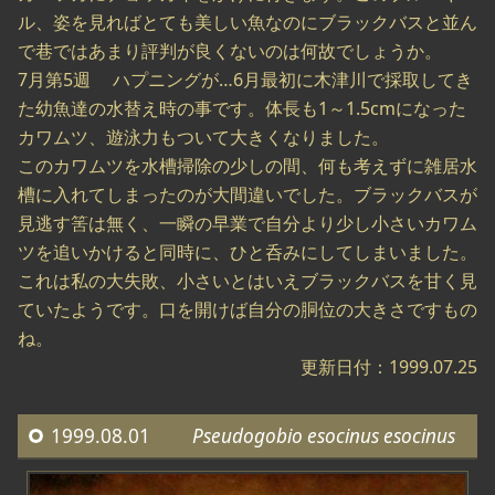
ル、姿を見ればとても美しい魚なのにブラックバスと並ん
で巷ではあまり評判が良くないのは何故でしょうか。
7月第5週 ハプニングが…6月最初に木津川で採取してき
た幼魚達の水替え時の事です。体長も1～1.5cmになった
カワムツ、遊泳力もついて大きくなりました。
このカワムツを水槽掃除の少しの間、何も考えずに雑居水
槽に入れてしまったのが大間違いでした。ブラックバスが
見逃す筈は無く、一瞬の早業で自分より少し小さいカワム
ツを追いかけると同時に、ひと呑みにしてしまいました。
これは私の大失敗、小さいとはいえブラックバスを甘く見
ていたようです。口を開けば自分の胴位の大きさですもの
ね。
更新日付：1999.07.25
1999.08.01
Pseudogobio esocinus esocinus