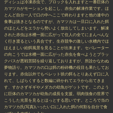
ディシュは冷凍赤虫で、ブロックを入れますと一番巨体の
カマツカがモーションを起こし、赤虫の解凍作業です。ほ
とんど自分一人で口の中へここで終わりますと他の連中の
食事は抜きとなるのですが、カマツカは一旦口に入れた餌
のほとんどをエラから勢いよく放出してしまいます。解凍
された赤虫は水槽一面に広がって住人の全てにまんべんな
く行き渡るという具合です。生存競争の激しい水槽内でほ
ほえましい給餌風景を見ることが出来ます。セパレーター
の向こうでは水槽一面に広がった赤虫を食べようとブラッ
クバスが悪戦苦闘を繰り返しておりますが、所詮かなわぬ
夢物語り。カマツカの口は餌の粉砕機の役目も果たしてお
ります。赤虫以外でもペレット状の餌もとりあえず口に入
れて、しばらくすると数編に砕かれてエラから出てきま
す、すかさずギギやメダカの幼魚がゲットです。このよう
に巨体のカマツカが幼魚の成長を支援。弱肉強食の世界で
こうした光景を見るとほっとする思いです。ところで当の
カマツカ氏(写真)いったい口に入れた餌の何割を自分で食