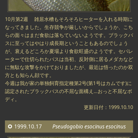
10月第2週 雑居水槽もそろそろヒーターを入れる時期に
なってきました。生存競争が厳しいからでしょうか、こち
らの面々はまだ食欲は落ちていないようです。ブラックバ
スに至ってはやはり成長期ということもあるのでしょう
が、衰えるどころか夏場より食欲旺盛のようです。セパレ
ーターで仕切られたバスは当初、反対側に居るメダカなど
に無駄な攻撃をかけておりましたが、最近は悟ったのか双
方とも知らん顔です。
今週は我が家の単独飼育指定種第2号(第1号はカムです)に
認定されたブラックバスの不屈な面構え…おっと不屈なボ
ディ。
更新日付：1999.10.10
1999.10.17
Pseudogobio esocinus esocinus