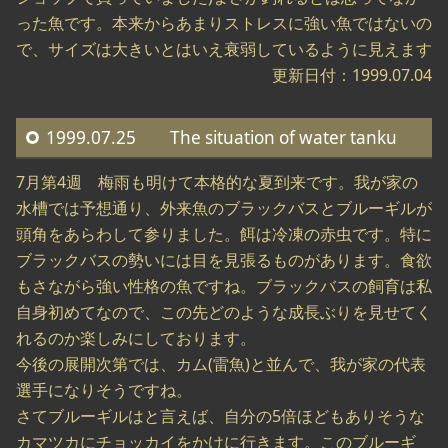
った魚です。本来からあまりストレスに強い魚ではないの
で、サイズは大きいとはいえ衰弱しているように見えます
更新日付：1999.07.04
1999.07.25 The situation of water tanku
7月第4週 梅雨も明けて本格的な夏到来です。我が家の
水槽では予想通り、外来魚のブラックバスとブルーギルが
頭角をあらわして参りました。餌は冷凍の赤虫です。特に
ブラックバスの勢いには目を見張るものがあります。食欲
もさながら強い性格の魚ですね。ブラックバスの飼育は私
自身初めてなので、この先どのような成長ぶりを見せてく
れるのか楽しみにしております。
今後の展開次第では、カム(雷魚)と並んで、我が家の代表
選手になりそうですね。
さてブルーギルはと言えば、自分の5倍ほどもありそうな
カマツカにチョッカイをかけに行きます。このブルーギ