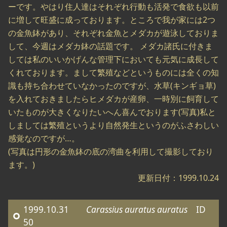
ーです。やはり住人達はそれぞれ行動も活発で食欲も以前
に増して旺盛に成っております。ところで我が家には2つ
の金魚鉢があり、それぞれ金魚とメダカが遊泳しておりま
して、今週はメダカ鉢の話題です。 メダカ諸氏に付きま
しては私のいいかげんな管理下においても元気に成長して
くれております。まして繁殖などというものには全くの知
識も持ち合わせていなかったのですが、水草(キンギョ草)
を入れておきましたらヒメダカが産卵、一時別に飼育して
いたものが大きくなりたいへん喜んでおります(写真)私と
しましては繁殖というより自然発生というのがふさわしい
感覚なのですが…。
(写真は円形の金魚鉢の底の湾曲を利用して撮影しており
ます。)
更新日付：1999.10.24
1999.10.31
Carassius auratus auratus
ID
50