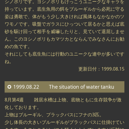
シノボリです。ヨシノボリもけっこうユニークなキャラを
持っています。底生魚用の餌をブルーギルから必死に守る
姿は勇敢で、体がもう少し大きければ風体もなかなかのツ
ワモノです。吸盤でガラスにひっついて居るかと思えば底
砂を駆け回って相手を威嚇したりと、見ていて退屈しませ
ん。このヨシノボリもカマツカとならんでみなさんにお勧
めの魚です。
それにしても底生魚には行動のユニークな連中が多いです
ね。
更新日付：1999.08.15
1999.08.22 The situation of water tanku
8月第4週 雑居水槽は上物、底物ともに生存競争が激
化しております。
上物はブルーギル、ブラックバスにフナの3匹。
少し体長の大きいブルーギルがブラックバスに仕掛けてい