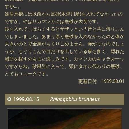
すが…。
雑居水槽には以前から底砂(木津川産)を入れてなかったの
ですが、やはりカマツカには底砂が大切です。
砂を入れてしばらくするとザザッという音と共に潜りこん
でしまいました。あまり厚く底砂を入れなかったのと体が
大きいのとで全身がもぐりこめません。怖がりなのでしょ
うか、もぐりこんで目だけを出している事も多く、隠れた
場所を探すのもまた楽しみです。カマツカのキャラの一つ
ですからね。砂風呂に入って、頭にタオル代わりの底砂、
とてもユニークです。
更新日付：1999.08.01
1999.08.15
Rhinogobius brunneus