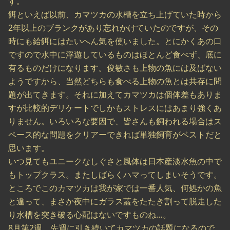
す。
餌といえば以前、カマツカの水槽を立ち上げていた時から
2年以上のブランクがあり忘れかけていたのですが、その
時にも給餌にはたいへん気を使いました。とにかくあの口
ですので水中に浮遊しているものはほとんど食べず、底に
有るものだけになります。俊敏さも上物の魚には及ばない
ようですから、当然どちらも食べる上物の魚とは共存に問
題が出てきます。それに加えてカマツカは個体差もありま
すが比較的デリケートでしかもストレスにはあまり強くあ
りません。いろいろな要因で、皆さんも飼われる場合はス
ペース的な問題をクリアーできれば単独飼育がベストだと
思います。
いつ見てもユニークなしぐさと風体は日本産淡水魚の中で
もトップクラス。またしばらくハマってしまいそうです。
ところでこのカマツカは我が家では一番人気、何処かの魚
と違って、まさか夜中にガラス蓋をたたき割って脱走した
り水槽を突き破る心配はないですものね…。
8月第2週 先週に引き続いてカマツカの話題になるので