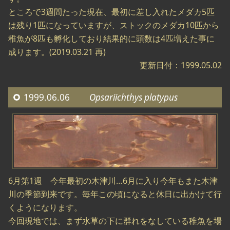
ところで3週間たった現在、最初に差し入れたメダカ5匹
は残り1匹になっていますが、ストックのメダカ10匹から
稚魚が8匹も孵化しており結果的に頭数は4匹増えた事に
成ります。(2019.03.21 再)
更新日付：1999.05.02
1999.06.06
Opsariichthys platypus
6月第1週 今年最初の木津川…6月に入り今年もまた木津
川の季節到来です。毎年この頃になると休日に出かけて行
くようになります。
今回現地では、まず水草の下に群れをなしている稚魚を場