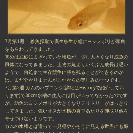
7月第1週 稚魚採取で底生魚生存組にヨシノボリが頭角
をあらわしてきました。
初めは底砂にまぎれていた稚魚が、少し大きくなり成魚の
風体になってきました。上物の魚よりいくぶん成長は遅い
ようで、何処まで生存競争に勝ち残ることができるのか
は、まだ分かりませんがこれからの楽しみの一つです。
7月第2週 カムのハプニング(詳細はHistoryで紹介してお
ります)で30cm水槽の住人には目がいってなかったのです
が、幼魚のヨシノボリが大きくなりテリトリーがはっきり
してきました。強いオスが水槽の真中あたりを陣取り他を
寄せつけないようです。
カムの水槽とは違って一見穏やかそうに見える世界にも熾