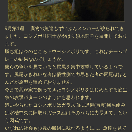
9月第1週 底物の魚達もずいぶんメンバーが絞られてき
ました。ヨシノボリ同士がやはり領地闘争を展開しており
ます。
勝ち組は今のところトウヨシノボリです、これはチームプ
レーの結果なのでしょうか。
彼らの争いを見ていると尻尾を集中攻撃しているようで
す。尻尾がきれいな者は優性側で力尽きた者の尻尾はほと
んどが原型を留めておりません。
今まで我が家で飼ってきたヨシノボリをはじめとする底生
魚の攻撃パターンのようにも思われます。
追いやられたヨシノボリはガラス面に退避(写真)勝ち組み
は水槽中央に陣取りガラス組はそのうちに力尽きて、とい
う図式です。
いずれの社会も少数の勝組に残れるように…。魚達を見て