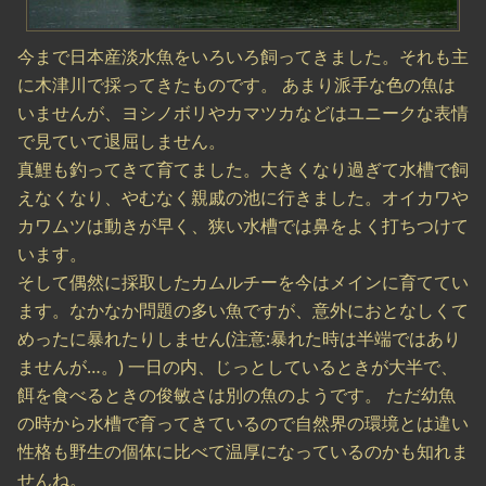
今まで日本産淡水魚をいろいろ飼ってきました。それも主
に木津川で採ってきたものです。 あまり派手な色の魚は
いませんが、ヨシノボリやカマツカなどはユニークな表情
で見ていて退屈しません。
真鯉も釣ってきて育てました。大きくなり過ぎて水槽で飼
えなくなり、やむなく親戚の池に行きました。オイカワや
カワムツは動きが早く、狭い水槽では鼻をよく打ちつけて
います。
そして偶然に採取したカムルチーを今はメインに育ててい
ます。なかなか問題の多い魚ですが、意外におとなしくて
めったに暴れたりしません(注意:暴れた時は半端ではあり
ませんが…。) 一日の内、じっとしているときが大半で、
餌を食べるときの俊敏さは別の魚のようです。 ただ幼魚
の時から水槽で育ってきているので自然界の環境とは違い
性格も野生の個体に比べて温厚になっているのかも知れま
せんね。