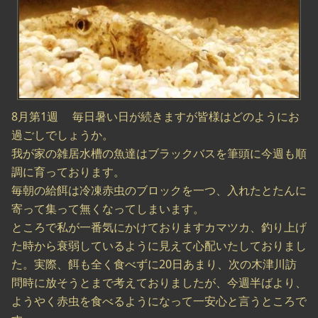
8月第1週 毎日暑い日が続きますが皆様はどのようにお
過ごしでしょうか。
我が家の雑居水槽の魚達はブラックバスを筆頭に今週も順
調に育っております。
毎朝の給餌は冷凍赤虫のブロックを一つ、入れたとたんに
寄って集って無くなってしまいます。
ところで私が一番気にかけておりますカマツカ、釣り上げ
た時から衰弱しているように見えて心配いたしておりまし
た。実際、餌も全く食べずに20日あまり、次の木津川訪
問時に放そうとまで考えておりましたが、今週半ばより、
ようやく赤虫を食べるようになって一安心と言うところで