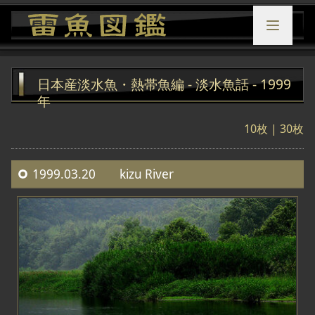
日本産淡水魚・熱帯魚編 - 淡水魚話 - 1999
年
10枚
|
30枚
1999.03.20 kizu River