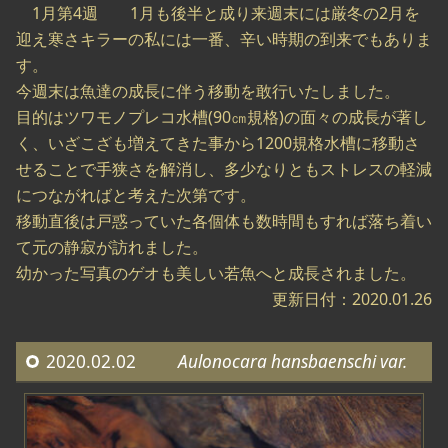
1月第4週 1月も後半と成り来週末には厳冬の2月を
迎え寒さキラーの私には一番、辛い時期の到来でもありま
す。
今週末は魚達の成長に伴う移動を敢行いたしました。
目的はツワモノプレコ水槽(90㎝規格)の面々の成長が著し
く、いざこざも増えてきた事から1200規格水槽に移動さ
せることで手狭さを解消し、多少なりともストレスの軽減
につながればと考えた次第です。
移動直後は戸惑っていた各個体も数時間もすれば落ち着い
て元の静寂が訪れました。
幼かった写真のゲオも美しい若魚へと成長されました。
更新日付：2020.01.26
2020.02.02
Aulonocara hansbaenschi var.