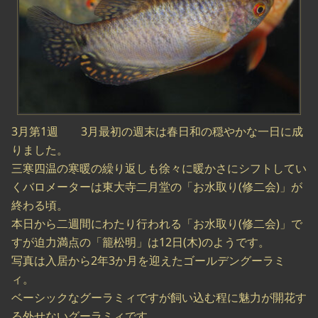
3月第1週 3月最初の週末は春日和の穏やかな一日に成
りました。
三寒四温の寒暖の繰り返しも徐々に暖かさにシフトしてい
くバロメーターは東大寺二月堂の「お水取り(修二会)」が
終わる頃。
本日から二週間にわたり行われる「お水取り(修二会)」で
すが迫力満点の「籠松明」は12日(木)のようです。
写真は入居から2年3か月を迎えたゴールデングーラミ
ィ。
ベーシックなグーラミィですが飼い込む程に魅力が開花す
る外せないグーラミィです。