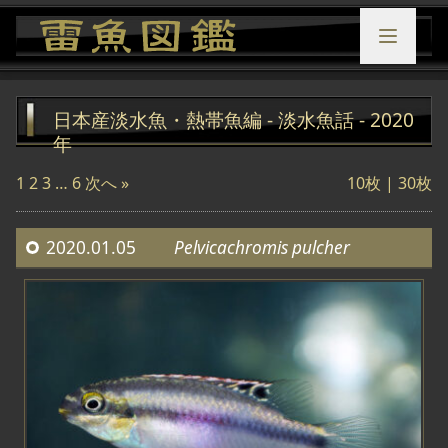
日本産淡水魚・熱帯魚編 - 淡水魚話 - 2020
年
1
2
3
…
6
次へ »
10枚 |
30枚
2020.01.05
Pelvicachromis pulcher