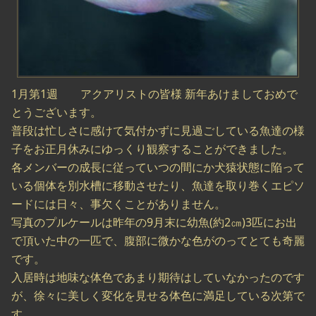
1月第1週 アクアリストの皆様 新年あけましておめで
とうございます。
普段は忙しさに感けて気付かずに見過ごしている魚達の様
子をお正月休みにゆっくり観察することができました。
各メンバーの成長に従っていつの間にか犬猿状態に陥って
いる個体を別水槽に移動させたり、魚達を取り巻くエピソ
ードには日々、事欠くことがありません。
写真のプルケールは昨年の9月末に幼魚(約2㎝)3匹にお出
で頂いた中の一匹で、腹部に微かな色がのってとても奇麗
です。
入居時は地味な体色であまり期待はしていなかったのです
が、徐々に美しく変化を見せる体色に満足している次第で
す。