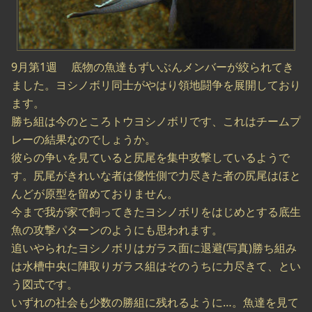
9月第1週 底物の魚達もずいぶんメンバーが絞られてき
ました。ヨシノボリ同士がやはり領地闘争を展開しており
ます。
勝ち組は今のところトウヨシノボリです、これはチームプ
レーの結果なのでしょうか。
彼らの争いを見ていると尻尾を集中攻撃しているようで
す。尻尾がきれいな者は優性側で力尽きた者の尻尾はほと
んどが原型を留めておりません。
今まで我が家で飼ってきたヨシノボリをはじめとする底生
魚の攻撃パターンのようにも思われます。
追いやられたヨシノボリはガラス面に退避(写真)勝ち組み
は水槽中央に陣取りガラス組はそのうちに力尽きて、とい
う図式です。
いずれの社会も少数の勝組に残れるように…。魚達を見て