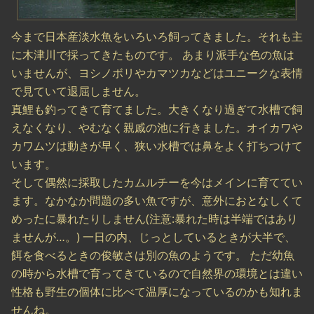
今まで日本産淡水魚をいろいろ飼ってきました。それも主
に木津川で採ってきたものです。 あまり派手な色の魚は
いませんが、ヨシノボリやカマツカなどはユニークな表情
で見ていて退屈しません。
真鯉も釣ってきて育てました。大きくなり過ぎて水槽で飼
えなくなり、やむなく親戚の池に行きました。オイカワや
カワムツは動きが早く、狭い水槽では鼻をよく打ちつけて
います。
そして偶然に採取したカムルチーを今はメインに育ててい
ます。なかなか問題の多い魚ですが、意外におとなしくて
めったに暴れたりしません(注意:暴れた時は半端ではあり
ませんが…。) 一日の内、じっとしているときが大半で、
餌を食べるときの俊敏さは別の魚のようです。 ただ幼魚
の時から水槽で育ってきているので自然界の環境とは違い
性格も野生の個体に比べて温厚になっているのかも知れま
せんね。