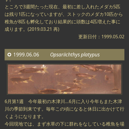
ところで3週間たった現在、最初に差し入れたメダカ5匹
は残り1匹になっていますが、ストックのメダカ10匹から
稚魚が8匹も孵化しており結果的に頭数は4匹増えた事に
成ります。(2019.03.21 再)
更新日付：1999.05.02
1999.06.06
Opsariichthys platypus
6月第1週 今年最初の木津川…6月に入り今年もまた木津
川の季節到来です。毎年この頃になると休日に出かけて行
くようになります。
今回現地では、まず水草の下に群れをなしている稚魚を場