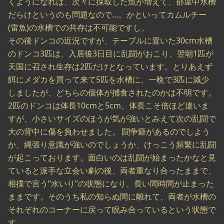
くようになれば、次々に採取した魚が増えて、部屋中水槽
だらけというのも問題なので…。かといってカムルチー
(雷魚)の水槽での共存は不可能ですし。
その後ドンコの近況ですが、テーブルに置いた30cm水槽
のドンコ3匹は、入居後3日目に乱闘がおこり、翌朝1匹が
天国に召され生存は2匹だけとなっています。とりあえず
餌にメダカを買って来て5匹を水槽に、一晩で3匹に減少
しましたが、どちらの個体が捕食されたのかは不明です。
2匹のドンコは体長10cmと5cm、体長こそ倍ほど違いま
すが、小さいサイズのほうが気が強いとみえて次の乱闘で
大の背中に傷を負わせました。 闘争癖があるのでしよう
か、縄張り意識が強いのでしょうか、けっこう頻繁に乱闘
が起こっております。面白いのは乱闘が始まったかなと見
ていると派手な立会い劇の後、両者重なり合ったままで、
相撲で言う”水いり”の状態になり、長い間時間が止まった
ままです。そのうち私の知らぬ間に離れて、両者が水槽の
それぞれのコーナーに戻って睨み合っているという状態で
す。