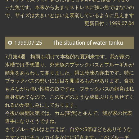
った魚です。本来からあまりストレスに強い魚ではないの
で、サイズは大きいとはいえ衰弱しているように見えます
更新日付：1999.07.04
1999.07.25 The situation of water tanku
7月第4週 梅雨も明けて本格的な夏到来です。我が家の
水槽では予想通り、外来魚のブラックバスとブルーギルが
頭角をあらわして参りました。餌は冷凍の赤虫です。特に
ブラックバスの勢いには目を見張るものがあります。食欲
もさながら強い性格の魚ですね。ブラックバスの飼育は私
自身初めてなので、この先どのような成長ぶりを見せてく
れるのか楽しみにしております。
今後の展開次第では、カム(雷魚)と並んで、我が家の代表
選手になりそうですね。
さてブルーギルはと言えば、自分の5倍ほどもありそうな
カマツカにチョッカイをかけに行きます。このブルーギ