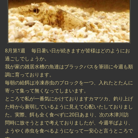
8月第1週 毎日暑い日が続きますが皆様はどのようにお
過ごしでしょうか。
我が家の雑居水槽の魚達はブラックバスを筆頭に今週も順
調に育っております。
毎朝の給餌は冷凍赤虫のブロックを一つ、入れたとたんに
寄って集って無くなってしまいます。
ところで私が一番気にかけておりますカマツカ、釣り上げ
た時から衰弱しているように見えて心配いたしておりまし
た。実際、餌も全く食べずに20日あまり、次の木津川訪
問時に放そうとまで考えておりましたが、今週半ばより、
ようやく赤虫を食べるようになって一安心と言うところで