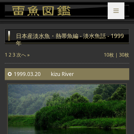
日本産淡水魚・熱帯魚編 - 淡水魚話 - 1999
年
1
2
3
次へ »
10枚 |
30枚
1999.03.20 kizu River