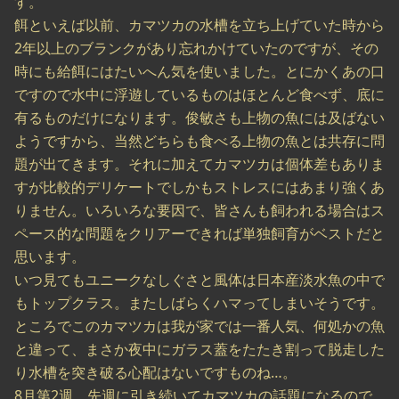
す。
餌といえば以前、カマツカの水槽を立ち上げていた時から
2年以上のブランクがあり忘れかけていたのですが、その
時にも給餌にはたいへん気を使いました。とにかくあの口
ですので水中に浮遊しているものはほとんど食べず、底に
有るものだけになります。俊敏さも上物の魚には及ばない
ようですから、当然どちらも食べる上物の魚とは共存に問
題が出てきます。それに加えてカマツカは個体差もありま
すが比較的デリケートでしかもストレスにはあまり強くあ
りません。いろいろな要因で、皆さんも飼われる場合はス
ペース的な問題をクリアーできれば単独飼育がベストだと
思います。
いつ見てもユニークなしぐさと風体は日本産淡水魚の中で
もトップクラス。またしばらくハマってしまいそうです。
ところでこのカマツカは我が家では一番人気、何処かの魚
と違って、まさか夜中にガラス蓋をたたき割って脱走した
り水槽を突き破る心配はないですものね…。
8月第2週 先週に引き続いてカマツカの話題になるので