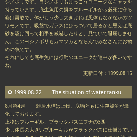
シノボリです。ヨシノボリもけっこうユニークなキャラを
持っています。底生魚用の餌をブルーギルから必死に守る
姿は勇敢で、体がもう少し大きければ風体もなかなかのツ
ワモノです。吸盤でガラスにひっついて居るかと思えば底
砂を駆け回って相手を威嚇したりと、見ていて退屈しませ
ん。このヨシノボリもカマツカとならんでみなさんにお勧
めの魚です。
それにしても底生魚には行動のユニークな連中が多いです
ね。
更新日付：1999.08.15
1999.08.22 The situation of water tanku
8月第4週 雑居水槽は上物、底物ともに生存競争が激
化しております。
上物はブルーギル、ブラックバスにフナの3匹。
少し体長の大きいブルーギルがブラックバスに仕掛けてい