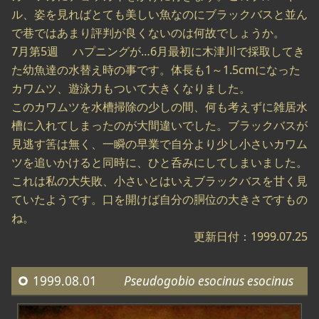
ル、姿を見ればとても美しい魚なのにブラックバスと並ん
で巷ではあまり評判が良くないのは何故でしょうか。
7月第5週 ハプニングが…6月最初に木津川で採取してき
た幼魚達の水替え時の事です。体長も1～1.5cmになった
カワムツ、遊泳力もついて大きくなりました。
このカワムツを水槽掃除の少しの間、何も考えずに雑居水
槽に入れてしまったのが大間違いでした。ブラックバスが
見逃す筈は無く、一瞬の早業で自分より少し小さいカワム
ツを追いかけると同時に、ひと呑みにしてしまいました。
これは私の大失敗、小さいとはいえブラックバスを甘く見
ていたようです。口を開けば自分の胴位の大きさですもの
ね。
更新日付：1999.07.25
1999.08.01
Pseudogobio esocinus esocinus