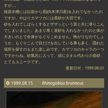
すが…。
雑居水槽には以前から底砂(木津川産)を入れてなかったの
ですが、やはりカマツカには底砂が大切です。
砂を入れてしばらくするとザザッという音と共に潜りこん
でしまいました。あまり厚く底砂を入れなかったのと体が
大きいのとで全身がもぐりこめません。怖がりなのでしょ
うか、もぐりこんで目だけを出している事も多く、隠れた
場所を探すのもまた楽しみです。カマツカのキャラの一つ
ですからね。砂風呂に入って、頭にタオル代わりの底砂、
とてもユニークです。
更新日付：1999.08.01
1999.08.15
Rhinogobius brunneus