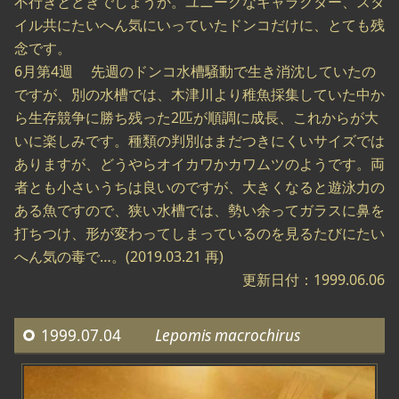
不行きとどきでしょうか。ユニークなキャラクター、スタ
イル共にたいへん気にいっていたドンコだけに、とても残
念です。
6月第4週 先週のドンコ水槽騒動で生き消沈していたの
ですが、別の水槽では、木津川より稚魚採集していた中か
ら生存競争に勝ち残った2匹が順調に成長、これからが大
いに楽しみです。種類の判別はまだつきにくいサイズでは
ありますが、どうやらオイカワかカワムツのようです。両
者とも小さいうちは良いのですが、大きくなると遊泳力の
ある魚ですので、狭い水槽では、勢い余ってガラスに鼻を
打ちつけ、形が変わってしまっているのを見るたびにたい
へん気の毒で…。(2019.03.21 再)
更新日付：1999.06.06
1999.07.04
Lepomis macrochirus