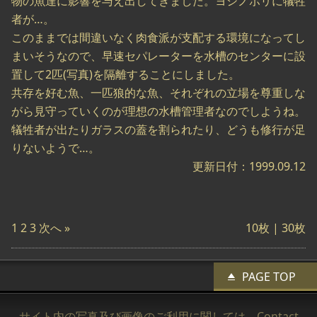
物の魚達に影響を与え出してきました。ヨシノボリに犠牲
者が…。
このままでは間違いなく肉食派が支配する環境になってし
まいそうなので、早速セパレーターを水槽のセンターに設
置して2匹(写真)を隔離することにしました。
共存を好む魚、一匹狼的な魚、それぞれの立場を尊重しな
がら見守っていくのが理想の水槽管理者なのでしようね。
犠牲者が出たりガラスの蓋を割られたり、どうも修行が足
りないようで…。
更新日付：1999.09.12
1
2
3
次へ »
10枚 |
30枚
PAGE TOP
サイト内の写真及び画像のご利用に関しては、
Contact