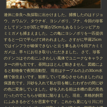
連休に奈良へ魚採取に出かけました。捕獲したのはドジョ
ウ、カワムツ、タウナギ、ヨシノボリ、フナ、今回の珍客
としてドンコが3匹と甲羅が25cmもあるミシシッピアカ
ミミガメも捕まえました。この亀にヨシノボリを一匹提供
すると一口で平らげて終われました。さすがに甲羅25cm
ではインフラが確保できないと云う事もあり今回アカミミ
ガメは、早々にお引き取りいただきました。 さて、珍客
のドンコはその名にふさわしい風体でユニークなキャラク
ターの持ち主です。昼間はほとんど動きません。図鑑によ
ると動物食で夜間活動型。 現在はテーブルの上の30cm水
槽で仮住まいです。観察していて感心させられましたのは
保護色です。川砂を入れて私が目を離したわずかの間に砂
の色に変身していました。砂を入れる前は水槽の底の黒色
だったのでこちらが錯覚に陥りました。現在、本格的飼育
にふみきるかどうか思案中です。これから夏になり川に行