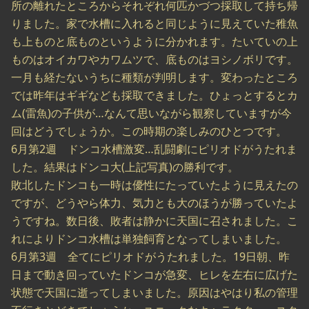
所の離れたところからそれぞれ何匹かづつ採取して持ち帰
りました。家で水槽に入れると同じように見えていた稚魚
も上ものと底ものというように分かれます。たいていの上
ものはオイカワやカワムツで、底ものはヨシノボリです。
一月も経たないうちに種類が判明します。変わったところ
では昨年はギギなども採取できました。ひょっとするとカ
ム(雷魚)の子供が…なんて思いながら観察していますが今
回はどうでしょうか。この時期の楽しみのひとつです。
6月第2週 ドンコ水槽激変…乱闘劇にピリオドがうたれま
した。結果はドンコ大(上記写真)の勝利です。
敗北したドンコも一時は優性にたっていたように見えたの
ですが、どうやら体力、気力とも大のほうが勝っていたよ
うですね。数日後、敗者は静かに天国に召されました。こ
れによりドンコ水槽は単独飼育となってしまいました。
6月第3週 全てにピリオドがうたれました。19日朝、昨
日まで動き回っていたドンコが急変、ヒレを左右に広げた
状態で天国に逝ってしまいました。原因はやはり私の管理