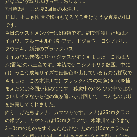
烈な戦いが繰り広げられております。
7月第3週 この夏2回目の木津川。
11日、本日も快晴で梅雨もそろそろ明けそうな真夏の1日
です。
今日のゲストメンバーは8種類です。網で捕獲した魚はオ
イカワ、ブルーギル(写真)フナ、ドジョウ、ヨシノボリ、
タウナギ、新顔のブラックバス。
オイカワは偶然に10cmクラスがすくえました。これはカ
ム(雷魚)のお土産です。本流ではヨシノボリを数匹。中に
はけっこう成魚サイズで婚姻色を出しているものも採取で
きました。この木津川ではブラックバスの幼魚(3cm)を捕
まえたのは今回が初めてです。移動中のバケツの中では小
さいサイズながら他の魚を追いかけ回して、つわものぶり
を披露してくれました。
釣り上げた魚はフナ、カマツカです。フナは25cmクラス
の銀ブナ、カマツカは15cmクラスで、木津川では今まで
2～3cmのものをすくえただけだったので(15cmクラスは
ショップで買っていました)まさか釣れるとは思ってなか