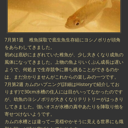
7月第1週 稚魚採取で底生魚生存組にヨシノボリが頭角
をあらわしてきました。
初めは底砂にまぎれていた稚魚が、少し大きくなり成魚の
風体になってきました。上物の魚よりいくぶん成長は遅い
ようで、何処まで生存競争に勝ち残ることができるのか
は、まだ分かりませんがこれからの楽しみの一つです。
7月第2週 カムのハプニング(詳細はHistoryで紹介してお
ります)で30cm水槽の住人には目がいってなかったのです
が、幼魚のヨシノボリが大きくなりテリトリーがはっきり
してきました。強いオスが水槽の真中あたりを陣取り他を
寄せつけないようです。
カムの水槽とは違って一見穏やかそうに見える世界にも熾