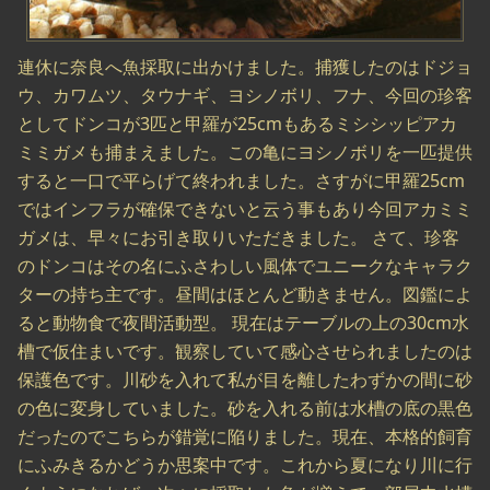
連休に奈良へ魚採取に出かけました。捕獲したのはドジョ
ウ、カワムツ、タウナギ、ヨシノボリ、フナ、今回の珍客
としてドンコが3匹と甲羅が25cmもあるミシシッピアカ
ミミガメも捕まえました。この亀にヨシノボリを一匹提供
すると一口で平らげて終われました。さすがに甲羅25cm
ではインフラが確保できないと云う事もあり今回アカミミ
ガメは、早々にお引き取りいただきました。 さて、珍客
のドンコはその名にふさわしい風体でユニークなキャラク
ターの持ち主です。昼間はほとんど動きません。図鑑によ
ると動物食で夜間活動型。 現在はテーブルの上の30cm水
槽で仮住まいです。観察していて感心させられましたのは
保護色です。川砂を入れて私が目を離したわずかの間に砂
の色に変身していました。砂を入れる前は水槽の底の黒色
だったのでこちらが錯覚に陥りました。現在、本格的飼育
にふみきるかどうか思案中です。これから夏になり川に行