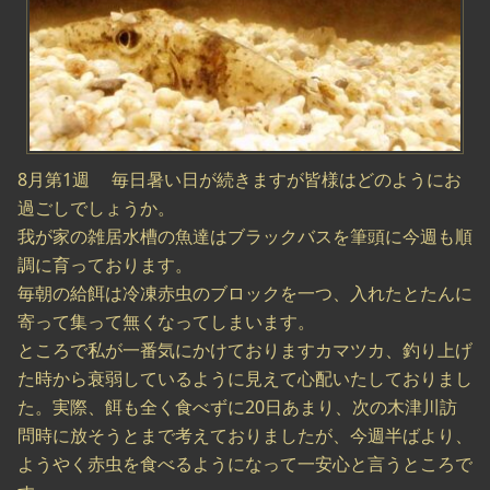
8月第1週 毎日暑い日が続きますが皆様はどのようにお
過ごしでしょうか。
我が家の雑居水槽の魚達はブラックバスを筆頭に今週も順
調に育っております。
毎朝の給餌は冷凍赤虫のブロックを一つ、入れたとたんに
寄って集って無くなってしまいます。
ところで私が一番気にかけておりますカマツカ、釣り上げ
た時から衰弱しているように見えて心配いたしておりまし
た。実際、餌も全く食べずに20日あまり、次の木津川訪
問時に放そうとまで考えておりましたが、今週半ばより、
ようやく赤虫を食べるようになって一安心と言うところで