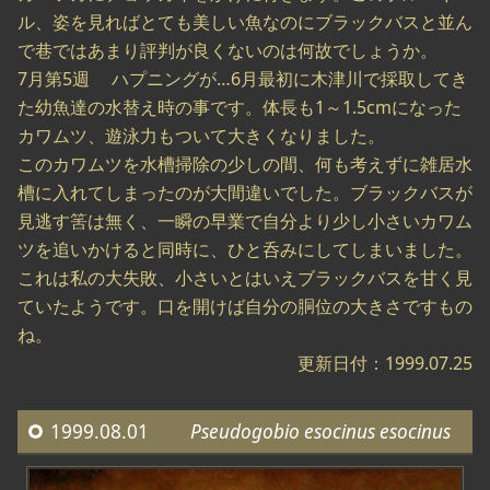
ル、姿を見ればとても美しい魚なのにブラックバスと並ん
で巷ではあまり評判が良くないのは何故でしょうか。
7月第5週 ハプニングが…6月最初に木津川で採取してき
た幼魚達の水替え時の事です。体長も1～1.5cmになった
カワムツ、遊泳力もついて大きくなりました。
このカワムツを水槽掃除の少しの間、何も考えずに雑居水
槽に入れてしまったのが大間違いでした。ブラックバスが
見逃す筈は無く、一瞬の早業で自分より少し小さいカワム
ツを追いかけると同時に、ひと呑みにしてしまいました。
これは私の大失敗、小さいとはいえブラックバスを甘く見
ていたようです。口を開けば自分の胴位の大きさですもの
ね。
更新日付：1999.07.25
1999.08.01
Pseudogobio esocinus esocinus