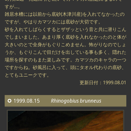
すが…。
雑居水槽には以前から底砂(木津川産)を入れてなかったの
ですが、やはりカマツカには底砂が大切です。
砂を入れてしばらくするとザザッという音と共に潜りこん
でしまいました。あまり厚く底砂を入れなかったのと体が
大きいのとで全身がもぐりこめません。怖がりなのでしょ
うか、もぐりこんで目だけを出している事も多く、隠れた
場所を探すのもまた楽しみです。カマツカのキャラの一つ
ですからね。砂風呂に入って、頭にタオル代わりの底砂、
とてもユニークです。
更新日付：1999.08.01
1999.08.15
Rhinogobius brunneus