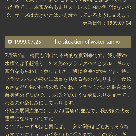
った魚です。本来からあまりストレスに強い魚ではないの
で、サイズは大きいとはいえ衰弱しているように見えます
更新日付：1999.07.04
1999.07.25 The situation of water tanku
7月第4週 梅雨も明けて本格的な夏到来です。我が家の
水槽では予想通り、外来魚のブラックバスとブルーギルが
頭角をあらわして参りました。餌は冷凍の赤虫です。特に
ブラックバスの勢いには目を見張るものがあります。食欲
もさながら強い性格の魚ですね。ブラックバスの飼育は私
自身初めてなので、この先どのような成長ぶりを見せてく
れるのか楽しみにしております。
今後の展開次第では、カム(雷魚)と並んで、我が家の代表
選手になりそうですね。
さてブルーギルはと言えば、自分の5倍ほどもありそうな
カマツカにチョッカイをかけに行きます。このブルーギ