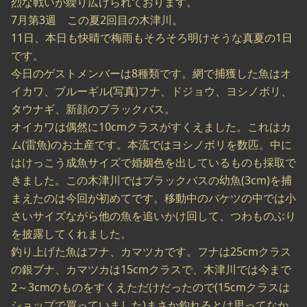
烈な戦いが繰り広げられております。
7月第3週 この夏2回目の木津川。
11日、本日も快晴で梅雨もそろそろ明けそうな真夏の1日
です。
今日のゲストメンバーは8種類です。網で捕獲した魚はオ
イカワ、ブルーギル(写真)フナ、ドジョウ、ヨシノボリ、
タウナギ、新顔のブラックバス。
オイカワは偶然に10cmクラスがすくえました。これはカ
ム(雷魚)のお土産です。本流ではヨシノボリを数匹。中に
はけっこう成魚サイズで婚姻色を出しているものも採取で
きました。この木津川ではブラックバスの幼魚(3cm)を捕
まえたのは今回が初めてです。移動中のバケツの中では小
さいサイズながら他の魚を追いかけ回して、つわものぶり
を披露してくれました。
釣り上げた魚はフナ、カマツカです。フナは25cmクラス
の銀ブナ、カマツカは15cmクラスで、木津川では今まで
2～3cmのものをすくえただけだったので(15cmクラスは
ショップで買っていました)まさか釣れるとは思ってなか