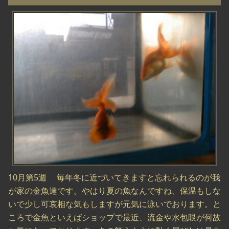
10月第5週 毎年冬に近づいてきますと忘れられるのが我
が家の金魚達です。やはり夏の魚なんですね、保温もしな
いで少し可哀相な気もしますが元気に泳いでおります。と
ころで金魚といえばショップで最近、流金や水包眼が何故