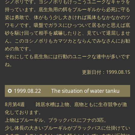
シノボリです。ヨシノボリもけっこうユニークなキャラを
持っています。底生魚用の餌をブルーギルから必死に守る
姿は勇敢で、体がもう少し大きければ風体もなかなかのツ
ワモノです。吸盤でガラスにひっついて居るかと思えば底
砂を駆け回って相手を威嚇したりと、見ていて退屈しませ
ん。このヨシノボリもカマツカとならんでみなさんにお勧
めの魚です。
それにしても底生魚には行動のユニークな連中が多いです
ね。
更新日付：1999.08.15
1999.08.22 The situation of water tanku
8月第4週 雑居水槽は上物、底物ともに生存競争が激
化しております。
上物はブルーギル、ブラックバスにフナの3匹。
少し体長の大きいブルーギルがブラックバスに仕掛けてい