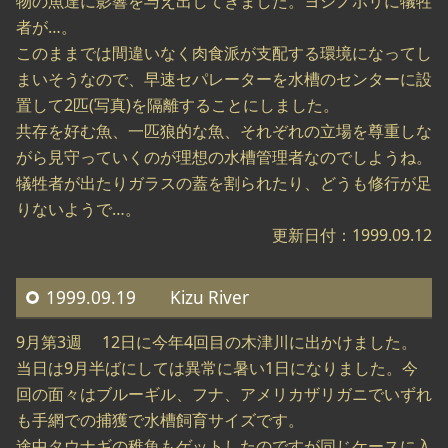
物の魚達に影響を与え出してきました。ヨシノボリに犠牲
者が…。
このままでは間違いなく肉食派が支配する環境になってし
まいそうなので、早速セパレーターを水槽のセンターに設
置して2匹(写真)を隔離することにしました。
共存を好む魚、一匹狼的な魚、それぞれの立場を尊重しな
がら見守っていくのが理想の水槽管理者なのでしようね。
犠牲者が出たりガラスの蓋を割られたり、どうも修行が足
りないようで…。
更新日付：1999.09.12
1999.09.19 Kizu River
9月第3週 12日に今年4回目の木津川に出かけました。
当日は9月半ばにしては異常に暑い1日になりました。今
回の面々はブルーギル、フナ、アメリカザリガニでいずれ
も手網での捕獲で水槽飼育サイズです。
途中タウナギの稚魚もゲットしたのですが同じケースに入