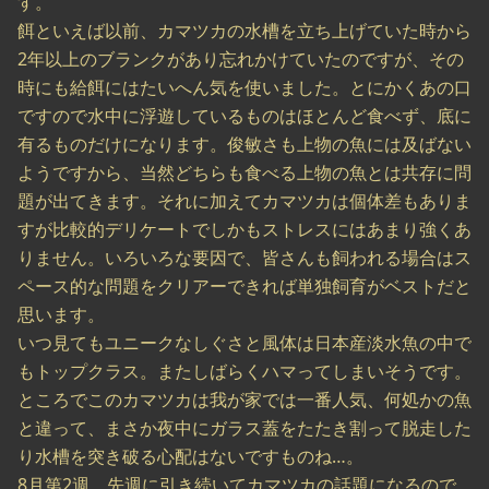
す。
餌といえば以前、カマツカの水槽を立ち上げていた時から
2年以上のブランクがあり忘れかけていたのですが、その
時にも給餌にはたいへん気を使いました。とにかくあの口
ですので水中に浮遊しているものはほとんど食べず、底に
有るものだけになります。俊敏さも上物の魚には及ばない
ようですから、当然どちらも食べる上物の魚とは共存に問
題が出てきます。それに加えてカマツカは個体差もありま
すが比較的デリケートでしかもストレスにはあまり強くあ
りません。いろいろな要因で、皆さんも飼われる場合はス
ペース的な問題をクリアーできれば単独飼育がベストだと
思います。
いつ見てもユニークなしぐさと風体は日本産淡水魚の中で
もトップクラス。またしばらくハマってしまいそうです。
ところでこのカマツカは我が家では一番人気、何処かの魚
と違って、まさか夜中にガラス蓋をたたき割って脱走した
り水槽を突き破る心配はないですものね…。
8月第2週 先週に引き続いてカマツカの話題になるので