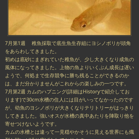
7月第1週 稚魚採取で底生魚生存組にヨシノボリが頭角
をあらわしてきました。
初めは底砂にまぎれていた稚魚が、少し大きくなり成魚の
風体になってきました。上物の魚よりいくぶん成長は遅い
ようで、何処まで生存競争に勝ち残ることができるのか
は、まだ分かりませんがこれからの楽しみの一つです。
7月第2週 カムのハプニング(詳細はHistoryで紹介してお
ります)で30cm水槽の住人には目がいってなかったのです
が、幼魚のヨシノボリが大きくなりテリトリーがはっきり
してきました。強いオスが水槽の真中あたりを陣取り他を
寄せつけないようです。
カムの水槽とは違って一見穏やかそうに見える世界にも熾