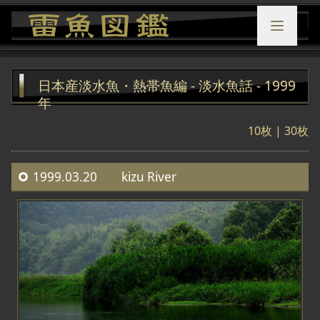
日本産淡水魚・熱帯魚編 - 淡水魚話 - 1999
年
10枚
| 30枚
1999.03.20 kizu River