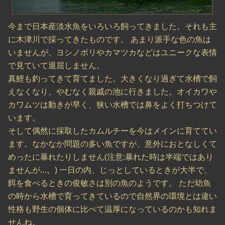
今まで日本産淡水魚をいろいろ飼ってきました。それも主
に木津川で採ってきたものです。 あまり派手な色の魚は
いませんが、ヨシノボリやカマツカなどはユニークな表情
で見ていて退屈しません。
真鯉も釣ってきて育てました。大きくなり過ぎて水槽で飼
えなくなり、やむなく親戚の池に行きました。オイカワや
カワムツは動きが早く、狭い水槽では鼻をよく打ちつけて
います。
そして偶然に採取したカムルチーを今はメインに育ててい
ます。なかなか問題の多い魚ですが、意外におとなしくて
めったに暴れたりしません(注意:暴れた時は半端ではあり
ませんが…。) 一日の内、じっとしているときが大半で、
餌を食べるときの俊敏さは別の魚のようです。 ただ幼魚
の時から水槽で育ってきているので自然界の環境とは違い
性格も野生の個体に比べて温厚になっているのかも知れま
せんね。