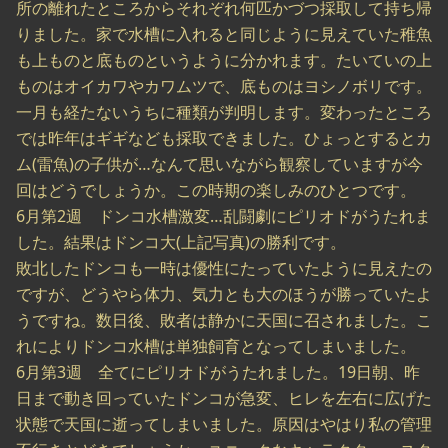
所の離れたところからそれぞれ何匹かづつ採取して持ち帰
りました。家で水槽に入れると同じように見えていた稚魚
も上ものと底ものというように分かれます。たいていの上
ものはオイカワやカワムツで、底ものはヨシノボリです。
一月も経たないうちに種類が判明します。変わったところ
では昨年はギギなども採取できました。ひょっとするとカ
ム(雷魚)の子供が…なんて思いながら観察していますが今
回はどうでしょうか。この時期の楽しみのひとつです。
6月第2週 ドンコ水槽激変…乱闘劇にピリオドがうたれま
した。結果はドンコ大(上記写真)の勝利です。
敗北したドンコも一時は優性にたっていたように見えたの
ですが、どうやら体力、気力とも大のほうが勝っていたよ
うですね。数日後、敗者は静かに天国に召されました。こ
れによりドンコ水槽は単独飼育となってしまいました。
6月第3週 全てにピリオドがうたれました。19日朝、昨
日まで動き回っていたドンコが急変、ヒレを左右に広げた
状態で天国に逝ってしまいました。原因はやはり私の管理