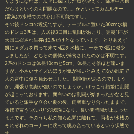
くようになれば、次々に採取した魚が増えて、部屋中水槽
だらけというのも問題なので…。かといってカムルチー
(雷魚)の水槽での共存は不可能ですし。
その後ドンコの近況ですが、テーブルに置いた30cm水槽
のドンコ3匹は、入居後3日目に乱闘がおこり、翌朝1匹が
天国に召され生存は2匹だけとなっています。とりあえず
餌にメダカを買って来て5匹を水槽に、一晩で3匹に減少
しましたが、どちらの個体が捕食されたのかは不明です。
2匹のドンコは体長10cmと5cm、体長こそ倍ほど違いま
すが、小さいサイズのほうが気が強いとみえて次の乱闘で
大の背中に傷を負わせました。 闘争癖があるのでしよう
か、縄張り意識が強いのでしょうか、けっこう頻繁に乱闘
が起こっております。面白いのは乱闘が始まったかなと見
ていると派手な立会い劇の後、両者重なり合ったままで、
相撲で言う”水いり”の状態になり、長い間時間が止まった
ままです。そのうち私の知らぬ間に離れて、両者が水槽の
それぞれのコーナーに戻って睨み合っているという状態で
す。