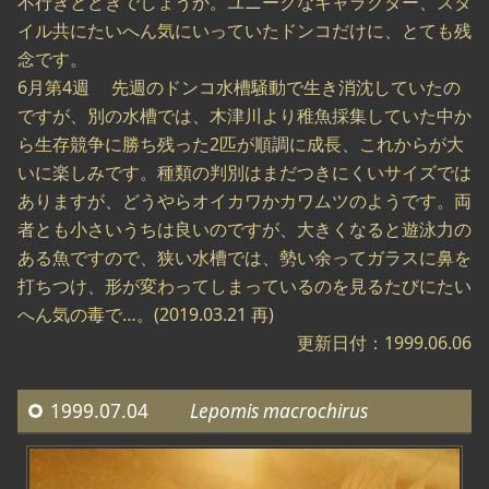
不行きとどきでしょうか。ユニークなキャラクター、スタ
イル共にたいへん気にいっていたドンコだけに、とても残
念です。
6月第4週 先週のドンコ水槽騒動で生き消沈していたの
ですが、別の水槽では、木津川より稚魚採集していた中か
ら生存競争に勝ち残った2匹が順調に成長、これからが大
いに楽しみです。種類の判別はまだつきにくいサイズでは
ありますが、どうやらオイカワかカワムツのようです。両
者とも小さいうちは良いのですが、大きくなると遊泳力の
ある魚ですので、狭い水槽では、勢い余ってガラスに鼻を
打ちつけ、形が変わってしまっているのを見るたびにたい
へん気の毒で…。(2019.03.21 再)
更新日付：1999.06.06
1999.07.04
Lepomis macrochirus