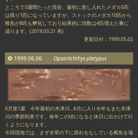
ところで3週間たった現在、最初に差し入れたメダカ5匹
は残り1匹になっていますが、ストックのメダカ10匹から
稚魚が8匹も孵化しており結果的に頭数は4匹増えた事に
成ります。(2019.03.21 再)
更新日付：1999.05.02
1999.06.06
Opsariichthys platypus
6月第1週 今年最初の木津川…6月に入り今年もまた木津
川の季節到来です。毎年この頃になると休日に出かけて行
くようになります。
今回現地では、まず水草の下に群れをなしている稚魚を場