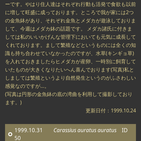
ーです。やはり住人達はそれぞれ行動も活発で食欲も以前
に増して旺盛に成っております。ところで我が家には2つ
の金魚鉢があり、それぞれ金魚とメダカが遊泳しておりま
して、今週はメダカ鉢の話題です。 メダカ諸氏に付きま
しては私のいいかげんな管理下においても元気に成長して
くれております。まして繁殖などというものには全くの知
識も持ち合わせていなかったのですが、水草(キンギョ草)
を入れておきましたらヒメダカが産卵、一時別に飼育して
いたものが大きくなりたいへん喜んでおります(写真)私と
しましては繁殖というより自然発生というのがふさわしい
感覚なのですが…。
(写真は円形の金魚鉢の底の湾曲を利用して撮影しており
ます。)
更新日付：1999.10.24
1999.10.31
Carassius auratus auratus
ID
50