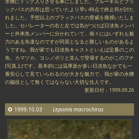
水槽にドック入りさせる事にしました。ブルーギルとブラ
ックバスの共存は思っていたより早い時点で終止符が討た
れました。予想以上のブラックバスの脅威を痛感いたしま
した。セパレーターの右と左では気がつけば日淡魚メンバ
ーと外来魚メンバーに分かれていて、個々にはいずれも魅
力のある魚達なのですが同居となると難しいものがあるよ
うですね。我が家でも日淡魚キャストといえば定番のこの
魚。カマツカ、ヨシノボリと並んで登場するのがこのフナ
(写真上)です。基本的には温厚派が多い日淡魚なかでも一
番安心して見ていられるのが大きな魅力で、我が家の水槽
の脇役として無くてはならない大切な住人です。
更新日付：1999.09.26
1999.10.03
Lepomis macrochirus