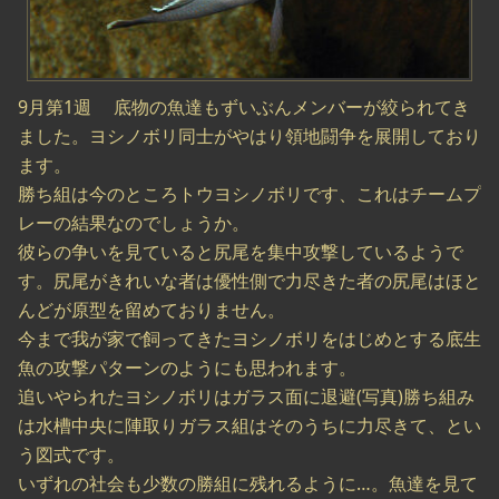
9月第1週 底物の魚達もずいぶんメンバーが絞られてき
ました。ヨシノボリ同士がやはり領地闘争を展開しており
ます。
勝ち組は今のところトウヨシノボリです、これはチームプ
レーの結果なのでしょうか。
彼らの争いを見ていると尻尾を集中攻撃しているようで
す。尻尾がきれいな者は優性側で力尽きた者の尻尾はほと
んどが原型を留めておりません。
今まで我が家で飼ってきたヨシノボリをはじめとする底生
魚の攻撃パターンのようにも思われます。
追いやられたヨシノボリはガラス面に退避(写真)勝ち組み
は水槽中央に陣取りガラス組はそのうちに力尽きて、とい
う図式です。
いずれの社会も少数の勝組に残れるように…。魚達を見て