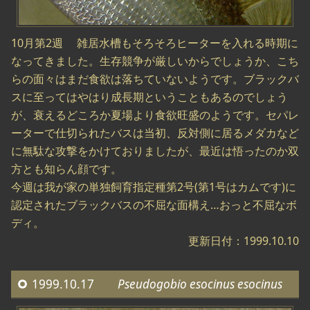
10月第2週 雑居水槽もそろそろヒーターを入れる時期に
なってきました。生存競争が厳しいからでしょうか、こち
らの面々はまだ食欲は落ちていないようです。ブラックバ
スに至ってはやはり成長期ということもあるのでしょう
が、衰えるどころか夏場より食欲旺盛のようです。セパレ
ーターで仕切られたバスは当初、反対側に居るメダカなど
に無駄な攻撃をかけておりましたが、最近は悟ったのか双
方とも知らん顔です。
今週は我が家の単独飼育指定種第2号(第1号はカムです)に
認定されたブラックバスの不屈な面構え…おっと不屈なボ
ディ。
更新日付：1999.10.10
1999.10.17
Pseudogobio esocinus esocinus