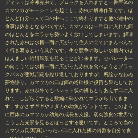
ディシュは冷凍赤虫で、ブロックを入れますと一番巨体の
カマツカがモーションを起こし、赤虫の解凍作業です。ほ
とんど自分一人で口の中へここで終わりますと他の連中の
食事は抜きとなるのですが、カマツカは一旦口に入れた餌
のほとんどをエラから勢いよく放出してしまいます。解凍
された赤虫は水槽一面に広がって住人の全てにまんべんな
く行き渡るという具合です。生存競争の激しい水槽内でほ
ほえましい給餌風景を見ることが出来ます。セパレーター
の向こうでは水槽一面に広がった赤虫を食べようとブラッ
クバスが悪戦苦闘を繰り返しておりますが、所詮かなわぬ
夢物語り。カマツカの口は餌の粉砕機の役目も果たしてお
ります。赤虫以外でもペレット状の餌もとりあえず口に入
れて、しばらくすると数編に砕かれてエラから出てきま
す、すかさずギギやメダカの幼魚がゲットです。このよう
に巨体のカマツカが幼魚の成長を支援。弱肉強食の世界で
こうした光景を見るとほっとする思いです。ところで当の
カマツカ氏(写真)いったい口に入れた餌の何割を自分で食