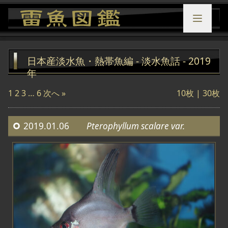
日本産淡水魚・熱帯魚編 - 淡水魚話 - 2019
年
1
2
3
…
6
次へ »
10枚 |
30枚
2019.01.06
Pterophyllum scalare var.