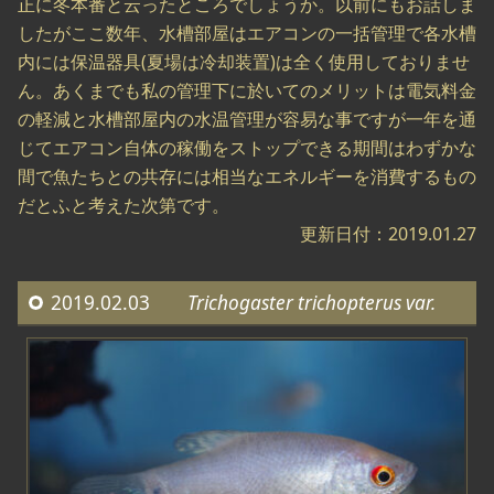
正に冬本番と云ったところでしょうか。以前にもお話しま
したがここ数年、水槽部屋はエアコンの一括管理で各水槽
内には保温器具(夏場は冷却装置)は全く使用しておりませ
ん。あくまでも私の管理下に於いてのメリットは電気料金
の軽減と水槽部屋内の水温管理が容易な事ですが一年を通
じてエアコン自体の稼働をストップできる期間はわずかな
間で魚たちとの共存には相当なエネルギーを消費するもの
だとふと考えた次第です。
更新日付：2019.01.27
2019.02.03
Trichogaster trichopterus var.