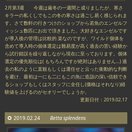
2月第3週 今週は厳冬の一週間と成りましたが、寒さ
キラーの私くしでもこの冬の寒さは過ごし易く感じられま
す。さて数軒の行きつけのショップから若魚のエンゼルフ
ィッシュ数匹にお出で頂きました。大好きなエンゼルです
が導入後の管理は比較的 楽なのですが、ワイルド個体を
含めて導入時の個体選定は難易度が高く過去の苦い経験か
ら試行錯誤を繰り返しながら現在に至っております。個体
選定の優先順位は( もちろんですが絶対はありません…) 過
去の私のように直観もしくは運任せと云った衝動的な判断
を避け、最初は一にも二にもこの魚に造詣の深い信頼でき
るショップもしくはスタッフに全任し(価格はそれなり)経
験値を上げるのがセオリーでしょうか。
更新日付：2019.02.17
2019.02.24
Betta splendens