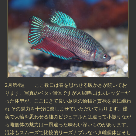
2月第4週 ここ数日は春を思わせる暖かさが続いてお
ります。写真のベタ♀個体ですが入居時にはスレッダーだ
った体型が、ここにきて良い意味の恰幅と貫禄を身に纏わ
れ その魅力を十分に楽しませていただいております。優
美で大輪を思わせる雄のビジュアルとは違って小振りなが
ら雌個体の魅力は一風違った味わい深いものがあります。
混泳もスムーズで比較的リーズナブルなベタ雌個体はそし