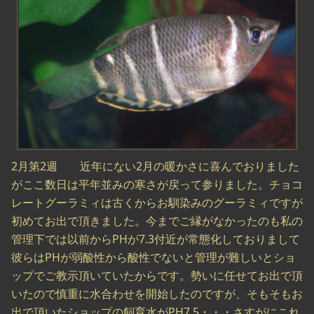
2月第2週 近年にない2月の暖かさに喜んでおりました
がここ数日は平年並みの寒さが戻って参りました。チョコ
レートグーラミィは古くからお馴染みのグーラミィですが
初めてお出で頂きました。今までご縁がなかったのも私の
管理下では以前からPHが7.3付近が常態化しておりまして
彼らはPHが弱酸性から酸性でないと管理が難しいとショ
ップでご教示頂いていたからです。勢いに任せてお出で頂
いたので慎重に水合わせを開始したのですが、そもそもお
出で頂いたショップの飼育水がPH7.5・・・さすがにこれ