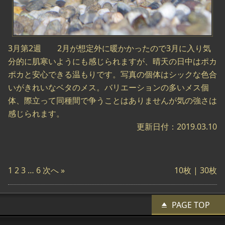
3月第2週 2月が想定外に暖かかったので3月に入り気
分的に肌寒いようにも感じられますが、晴天の日中はポカ
ポカと安心できる温もりです。写真の個体はシックな色合
いがきれいなベタのメス。バリエーションの多いメス個
体、際立って同種間で争うことはありませんが気の強さは
感じられます。
更新日付：2019.03.10
1
2
3
…
6
次へ »
10枚 |
30枚
PAGE TOP