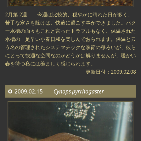
2月第 2週 今週は比較的、穏やかに晴れた日が多く、
苦手な寒さを除けば、快適に過ごす事ができました。パク
ー水槽の面々もこれと言ったトラブルもなく、保温された
水槽の一足早い小春日和を楽しんでおられます。保温と云
う名の管理されたシステマチックな季節の移ろいが、彼ら
にとって快適な空間なのかどうかは解りませんが、暖かい
春を待つ私には羨ましく感じられます。
更新日付：2009.02.08
2009.02.15
Cynops pyrrhogaster