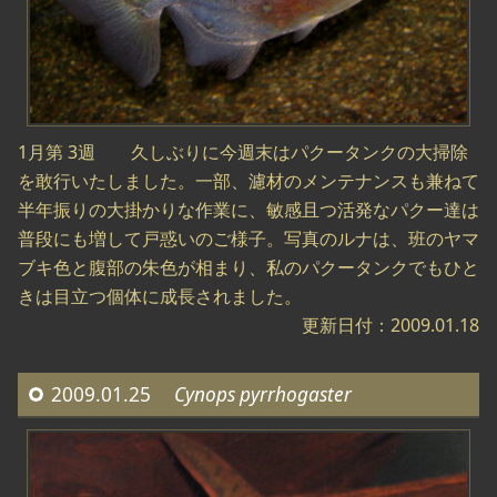
1月第 3週 久しぶりに今週末はパクータンクの大掃除
を敢行いたしました。一部、濾材のメンテナンスも兼ねて
半年振りの大掛かりな作業に、敏感且つ活発なパクー達は
普段にも増して戸惑いのご様子。写真のルナは、班のヤマ
ブキ色と腹部の朱色が相まり、私のパクータンクでもひと
きは目立つ個体に成長されました。
更新日付：2009.01.18
2009.01.25
Cynops pyrrhogaster