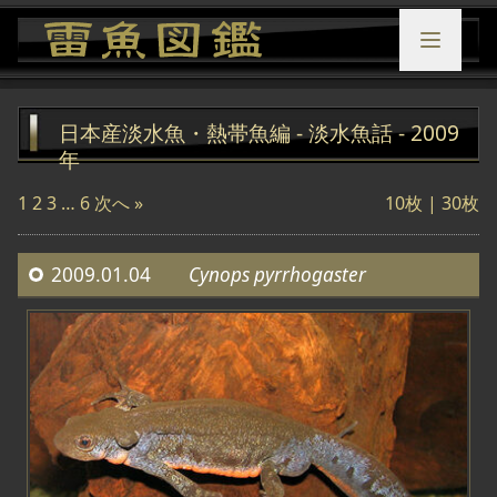
日本産淡水魚・熱帯魚編 - 淡水魚話 - 2009
年
1
2
3
…
6
次へ »
10枚 |
30枚
2009.01.04
Cynops pyrrhogaster