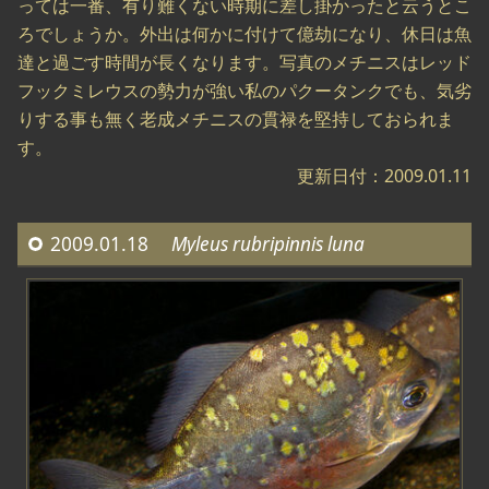
っては一番、有り難くない時期に差し掛かったと云うとこ
ろでしょうか。外出は何かに付けて億劫になり、休日は魚
達と過ごす時間が長くなります。写真のメチニスはレッド
フックミレウスの勢力が強い私のパクータンクでも、気劣
りする事も無く老成メチニスの貫禄を堅持しておられま
す。
更新日付：2009.01.11
2009.01.18
Myleus rubripinnis luna