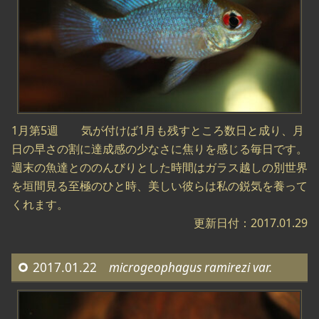
1月第5週 気が付けば1月も残すところ数日と成り、月
日の早さの割に達成感の少なさに焦りを感じる毎日です。
週末の魚達とののんびりとした時間はガラス越しの別世界
を垣間見る至極のひと時、美しい彼らは私の鋭気を養って
くれます。
更新日付：2017.01.29
2017.01.22
microgeophagus ramirezi var.