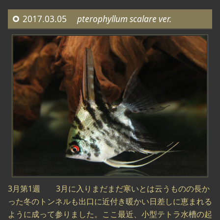
2017.03.05
pterophyllum scalare ver.
3月第1週 3月に入りまだまだ寒いとは云うものの長か
った冬のトンネルも出口に近付き暖かい日差しに恵まれる
ように成って参りました。ここ最近、小型テトラ水槽の起