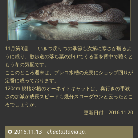
11月第3週 いきつ戻りつの季節も次第に寒さが勝るよ
うに成り、散歩道の落ち葉の掛けてくる音を背中で聴くと
もう冬の気配です。
ここのところ週末は、プレコ水槽の充実にショップ回りが
定番に成っております。
120cm 規格水槽のオーネイトキャットは、奥行きの手狭
さの加減か成長スピードも幾分スローダウンと云ったとこ
ろでしょうか。
更新日付：2016.11.20
2016.11.13
chaetostoma sp.