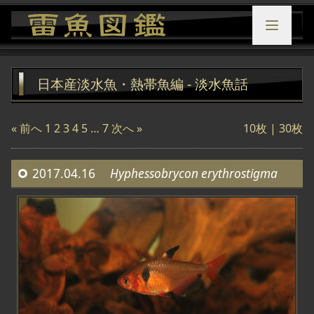
日本産淡水魚・熱帯魚編 - 淡水魚話
« 前へ
1
2
3
4
5
…
7
次へ »
10枚
|
30枚
2017.04.16
Hyphessobrycon erythrostigma