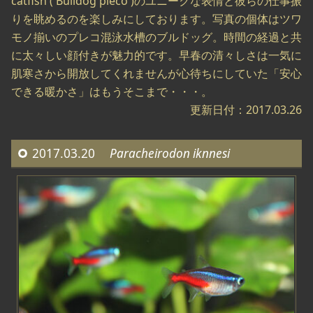
catfish ( Bulldog pleco )のユニークな表情と彼らの仕事振
りを眺めるのを楽しみにしております。写真の個体はツワ
モノ揃いのプレコ混泳水槽のブルドッグ。時間の経過と共
に太々しい顔付きが魅力的です。早春の清々しさは一気に
肌寒さから開放してくれませんが心待ちにしていた「安心
できる暖かさ」はもうそこまで・・・。
更新日付：2017.03.26
2017.03.20
Paracheirodon iknnesi