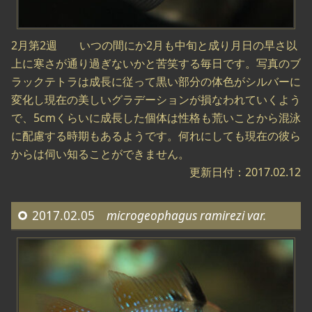
2月第2週 いつの間にか2月も中旬と成り月日の早さ以
上に寒さが通り過ぎないかと苦笑する毎日です。写真のブ
ラックテトラは成長に従って黒い部分の体色がシルバーに
変化し現在の美しいグラデーションが損なわれていくよう
で、5cmくらいに成長した個体は性格も荒いことから混泳
に配慮する時期もあるようです。何れにしても現在の彼ら
からは伺い知ることができません。
更新日付：2017.02.12
2017.02.05
microgeophagus ramirezi var.