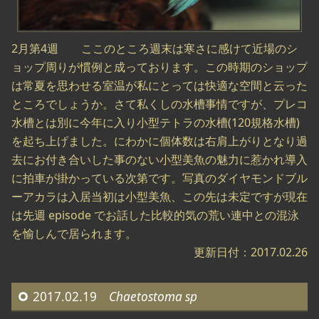
2月第4週 ここのところ週末は寒さに感けて近場のシ
ョップ周りが慣例と成っております。この時期のショップ
は常夏を思わせる室温が私にとっては快適な空間と云った
ところでしょうか。さて私くしの水槽事情ですが、プレコ
水槽とは別に今年に入り小型テトラの水槽(120規格水槽)
を起ち上げました。にわかに個体数は右肩上がりとなり過
去にお付き合いした事のない小型美魚の魅力に惹かれ導入
に拍車が掛かっている次第です。写真のダイヤモンドブル
ーアカラは入居当初は小型美魚、この先は未定ですが現在
は先週 episode でお話した比較的気の荒い連中との混泳
を愉しんで居られます。
更新日付：2017.02.26
2017.02.19
Chaetostoma sp