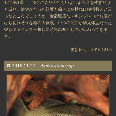
12月第1週 師走に入り今年もいよいよ今月を残すだけ
と成り、鮮やかだった紅葉も徐々に冬枯れに模様替えと云
ったところでしょうか。食欲旺盛なスキンプレコはお腹が
はち切れそうな程の大食漢。いつの間にか幼児体型だった
彼もファインダー越しに若魚の初々しさが伝わってきま
す。
更新日付：2016.12.04
2016.11.27
chaetostoma spp.