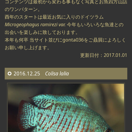
コンテンツは最初から変わる事もなく写真とお魚四方山話
のワンパターン。
酉年のスタートは最近お気に入りのドイツラム
Microgeophagus ramirezi var.
今年もいろいろな魚達との
出会いを楽しみに致しております。
本年も何卒 当サイト並びにgonta036をご贔屓によろしく
お願い申し上げます。
更新日付：2017.01.01
2016.12.25
Colisa lalia