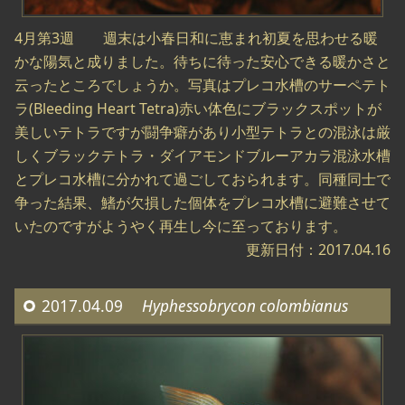
4月第3週 週末は小春日和に恵まれ初夏を思わせる暖
かな陽気と成りました。待ちに待った安心できる暖かさと
云ったところでしょうか。写真はプレコ水槽のサーペテト
ラ(Bleeding Heart Tetra)赤い体色にブラックスポットが
美しいテトラですが闘争癖があり小型テトラとの混泳は厳
しくブラックテトラ・ダイアモンドブルーアカラ混泳水槽
とプレコ水槽に分かれて過ごしておられます。同種同士で
争った結果、鰭が欠損した個体をプレコ水槽に避難させて
いたのですがようやく再生し今に至っております。
更新日付：2017.04.16
2017.04.09
Hyphessobrycon colombianus