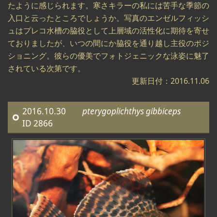
たように感じられます。寒さキラーの私には苦手な季節の
入口と云ったところでしょうか。写真のエンゼルフィッシ
ュはプレコ水槽の脇役として上層域の活性化に期待を寄せ
ておりましたが、いつの間にか脇役を通り越し主役のポジ
ショニング。彼らの優美でフォトジェニックな泳姿に魅了
されている次第です。
更新日付：2016.11.06
2016.10.30
pterygoplichthys gibbiceps
ID 2866