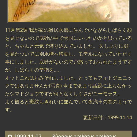
11月第2週 我が家の雑居水槽に住んでいながらしばらく顔
を見せないので底砂の中で天国にいったのかと思っている
と、ちゃんと元気で潜り込んでいました。 久しぶりに顔
を見たついでに別水槽へ移動し、モデルになっていただく
事にしました。底砂がないので戸惑っておられたようです
が、しばらくの辛抱を…。
オットこれはおみそれしました。とってもフォトジェニッ
クではありませんか(写真) 今まであまり話題に上らなかっ
たシマドジョウですが何となくしぐさがユーモラス。
よく観ると斑紋もきれいに並んでいて夜汽車の窓のようで
す。
更新日付：1999.11.14
1999.11.07
Rhodeus ocellatus ocellatus