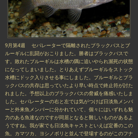
9月第4週 セパレーターで隔離されたブラックバスとブ
ルーギルに乱闘がおこりました。勝者はブラックバスで
す。敗れたブルーギルは水槽の隅に追いやられ瀕死の状態
になってしまいました。とりあえずブルーギルをストック
水槽にドック入りさせる事にしました。ブルーギルとブラ
ックバスの共存は思っていたより早い時点で終止符が討た
れました。予想以上のブラックバスの脅威を痛感いたしま
した。セパレーターの右と左では気がつけば日淡魚メンバ
ーと外来魚メンバーに分かれていて、個々にはいずれも魅
力のある魚達なのですが同居となると難しいものがあるよ
うですね。我が家でも日淡魚キャストといえば定番のこの
魚。カマツカ、ヨシノボリと並んで登場するのがこのフナ