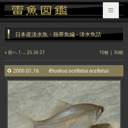
日本産淡水魚・熱帯魚編 - 淡水魚話
« 前へ
1
…
25
26
27
10枚
|
30枚
2000.01.16
Rhodeus ocellatus ocellatus