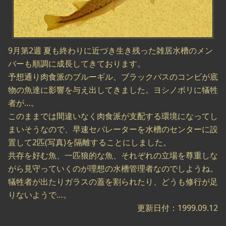
9月第2週 夏も終わりに近づき生き残った雑居水槽のメン
バーも順調に成長してきております。
予想通り肉食派のブルーギル、ブラックバスのコンビが底
物の魚達に影響を与え出してきました。ヨシノボリに犠牲
者が…。
このままでは間違いなく肉食派が支配する環境になってし
まいそうなので、早速セパレーターを水槽のセンターに設
置して2匹(写真)を隔離することにしました。
共存を好む魚、一匹狼的な魚、それぞれの立場を尊重しな
がら見守っていくのが理想の水槽管理者なのでしようね。
犠牲者が出たりガラスの蓋を割られたり、どうも修行が足
りないようで…。
更新日付：1999.09.12