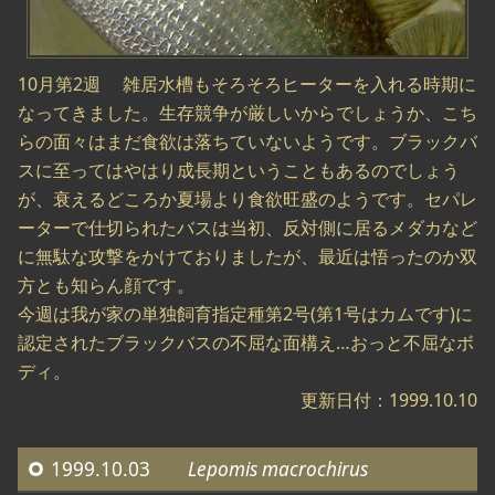
10月第2週 雑居水槽もそろそろヒーターを入れる時期に
なってきました。生存競争が厳しいからでしょうか、こち
らの面々はまだ食欲は落ちていないようです。ブラックバ
スに至ってはやはり成長期ということもあるのでしょう
が、衰えるどころか夏場より食欲旺盛のようです。セパレ
ーターで仕切られたバスは当初、反対側に居るメダカなど
に無駄な攻撃をかけておりましたが、最近は悟ったのか双
方とも知らん顔です。
今週は我が家の単独飼育指定種第2号(第1号はカムです)に
認定されたブラックバスの不屈な面構え…おっと不屈なボ
ディ。
更新日付：1999.10.10
1999.10.03
Lepomis macrochirus