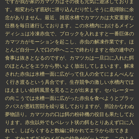
ですが我が家のカマツカはその後も元気に遊泳しておりま
す。相変わらず底砂に潜り込んだり忙しそうに底掃除に余
念がありません。最近、雑居水槽でカマツカは大変重要な
任務を毎日遂行しております。この水槽内におけるメイン
ディシュは冷凍赤虫で、ブロックを入れますと一番巨体の
カマツカがモーションを起こし、赤虫の解凍作業です。ほ
とんど自分一人で口の中へここで終わりますと他の連中の
食事は抜きとなるのですが、カマツカは一旦口に入れた餌
のほとんどをエラから勢いよく放出してしまいます。解凍
された赤虫は水槽一面に広がって住人の全てにまんべんな
く行き渡るという具合です。生存競争の激しい水槽内でほ
ほえましい給餌風景を見ることが出来ます。セパレーター
の向こうでは水槽一面に広がった赤虫を食べようとブラッ
クバスが悪戦苦闘を繰り返しておりますが、所詮かなわぬ
夢物語り。カマツカの口は餌の粉砕機の役目も果たしてお
ります。赤虫以外でもペレット状の餌もとりあえず口に入
れて、しばらくすると数編に砕かれてエラから出てきま
す、すかさずギギやメダカの幼魚がゲットです。このよう