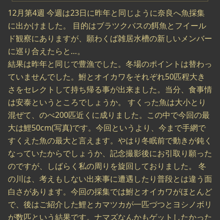
12月第4週 今週は23日に昨年と同じように奈良へ魚採集
に出かけました。 目的はブラツクバスの餌魚とフイール
ド観察にありますが、願わくば雑居水槽の新しいメンバー
に巡り合えたらと…。
結果は昨年と同じで豊漁でした。冬場のポイントは替わっ
ていませんでした。鮒とオイカワをそれぞれ50匹程大き
さをセレクトして持ち帰る事が出来ました。当分、食事情
は安泰というところでしょうか。 すくった魚は大小とり
混ぜて、のべ200匹近くに成りました。この中で今回の最
大は鯉50cm(写真)です。今回というより、今まで手網で
すくえた魚の最大と言えます。やはり冬眠前で動きが鈍く
なっていたからでしょうか、記念撮影後にお引取り願った
のですが、しばらく私の周りを旋回しておりました。 冬
の川は、考えもしない出来事に遭遇したり普段とは違う面
白さがあります。今回の採集では鮒とオイカワがほとんど
で、後はご紹介した鯉とカマツカが一匹づつとヨシノボリ
が数匹という結果です。ナマズなんかもゲットしたかった