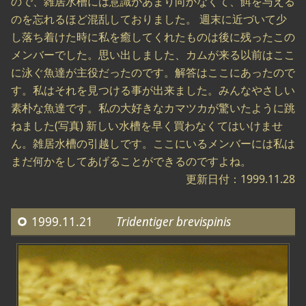
ので、雑居水槽には意識があまり向かなくて、餌を与える
のを忘れるほど混乱しておりました。 週末に近づいて少
し落ち着けた時に私を癒してくれたものは後に残ったこの
メンバーでした。思い出しました、カムが来る以前はここ
に泳ぐ魚達が主役だったのです。解答はここにあったので
す。私はそれを見つける事が出来ました。みんなやさしい
素朴な魚達です。私の大好きなカマツカが驚いたように跳
ねました(写真) 新しい水槽を早く買わなくてはいけませ
ん。雑居水槽の引越しです。ここにいるメンバーには私は
まだ何かをしてあげることができるのですよね。
更新日付：1999.11.28
1999.11.21
Tridentiger brevispinis