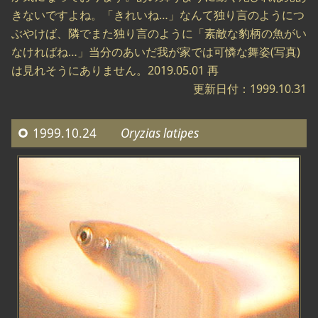
きないですよね。「きれいね…」なんて独り言のようにつ
ぶやけば、隣でまた独り言のように「素敵な豹柄の魚がい
なければね…」当分のあいだ我が家では可憐な舞姿(写真)
は見れそうにありません。2019.05.01 再
更新日付：1999.10.31
1999.10.24
Oryzias latipes