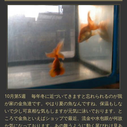
10月第5週 毎年冬に近づいてきますと忘れられるのが我
が家の金魚達です。やはり夏の魚なんですね、保温もしな
いで少し可哀相な気もしますが元気に泳いでおります。と
ころで金魚といえばショップで最近、流金や水包眼が何故
か気になっております。あの舞うように動く尾びれは見あ