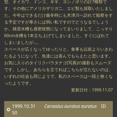
型、オイカワ、ドンコ、ギギ、ヨシノボリの計7種類で
す。その他にアメリカザリガニ、エビ類も採取いたしまし
た。今年はできるだけ厳冬時にも木津川へ訪れて観察をす
る予定ですが寒さには弱い私ですのでどうなるでしょう
か。雑居水槽も過密状態になってまいりまして、こっそり
60cm水槽を1本立ち上げてしまいました。すぐにばれて
しまいましたが…。
スペースが広くなってゆったりと。食事も以前よりいきわ
たるようになって、魚達には喜んでもらえたと思います。
お気に入りのタイリクバラタナゴ(写真)の撮影もスムーズ
です。しかし、あちらを立てればこちらが立たないのは、
いずれの社会も同じようで、私のスペースは一段と狭くな
ったようです。
更新日付：1999.11.07
1999.10.31
Carassius auratus auratus
ID
50