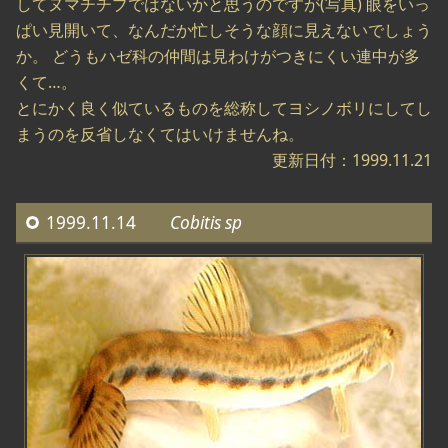
してヌマチチブではないかと思うのですが(写真) 眼をいっ
ぱい見開いて、なんだか忙しそうな顔に見えないでしょう
か。 どうもハゼ科の仲間は見わけがつきにくい連中が多
くて…。
とにかく良く似ているものを総称してヨシノボリにしてし
まうのを反省しなくてはいけませんね。
更新日付：1999.11.21
1999.11.14
Cobitis sp