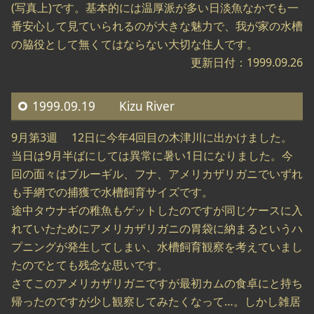
(写真上)です。基本的には温厚派が多い日淡魚なかでも一
番安心して見ていられるのが大きな魅力で、我が家の水槽
の脇役として無くてはならない大切な住人です。
更新日付：1999.09.26
1999.09.19 Kizu River
9月第3週 12日に今年4回目の木津川に出かけました。
当日は9月半ばにしては異常に暑い1日になりました。今
回の面々はブルーギル、フナ、アメリカザリガニでいずれ
も手網での捕獲で水槽飼育サイズです。
途中タウナギの稚魚もゲットしたのですが同じケースに入
れていたためにアメリカザリガニの胃袋に納まるというハ
プニングが発生してしまい、水槽飼育観察を考えていまし
たのでとても残念な思いです。
さてこのアメリカザリガニですが最初カムの食卓にと持ち
帰ったのですが少し観察してみたくなって…。しかし雑居