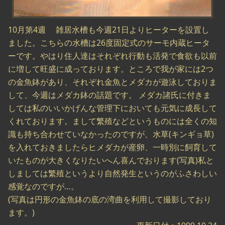
10月第4週 雑居水槽も今週21日よりヒーターを設置し
ました。こちらの水槽は26度固定式のサーモ内蔵ヒータ
ーです。やはり住人達はそれぞれ行動も活発で食欲も以前
に増して旺盛に成っております。ところで我が家には2つ
の金魚鉢があり、それぞれ金魚とメダカが遊泳しておりま
して、今週はメダカ鉢の話題です。 メダカ諸氏に付きま
しては私のいいかげんな管理下においても元気に成長して
くれております。まして繁殖などというものには全くの知
識も持ち合わせていなかったのですが、水草(キンギョ草)
を入れておきましたらヒメダカが産卵、一時別に飼育して
いたものが大きくなりたいへん喜んでおります(写真)私と
しましては繁殖というより自然発生というのがふさわしい
感覚なのですが…。
(写真は円形の金魚鉢の底の湾曲を利用して撮影しており
ます。)