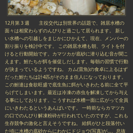
12月第 3 週 主役交代は別世界の話題で、雑居水槽の
面々は相変わらずのんびりと過ごして居られます。 新し
い水槽への引越しをまじかにひかえて、現在、メンバーの
割り振りを検討中です。 この雑居水槽も朝、ライトを付
けると行動開始です。カマツカが底砂に潜り込む音が聞こ
えます。鮒たちが餌を催促しだします。毎朝の習慣で行動
が決まっているようですね。 カム(雷魚)の食卓に上るはず
だった鮒たちは計4匹がそのまま住人になっております。
この鮒達は食欲旺盛で底生魚に餌がいきわたる前に全て平
らげてしまいます。最近は冷凍の赤虫を解凍してから与え
る事にしております。こうすれば水槽一面に広がって全員
にいきわたるというあんばいです。 一時前ならカマツカ
の口でのんびり解凍粉砕が行われていたのですが、これも
生存競争の激化と言えそうですね。 給餌がひと段落付い
た頃に水槽の底砂からにわかにドジョウ(写真)が…。息抜