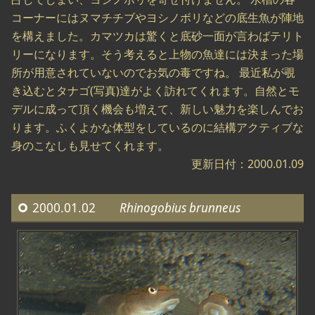
コーナーにはヌマチチブやヨシノボリなどの底生魚が陣地
を構えました。カマツカは驚くと底砂一面が言わばテリト
リーになります。そう考えると上物の魚達には決まった場
所が用意されていないのでお気の毒ですね。 最近私が覗
き込むとタナゴ(写真)達がよく訪れてくれます。自然とモ
デルに成って頂く機会も増えて、新しい魅力を楽しんでお
ります。ふくよかな体型をしているのに結構アクティブな
身のこなしも見せてくれます。
更新日付：2000.01.09
2000.01.02
Rhinogobius brunneus