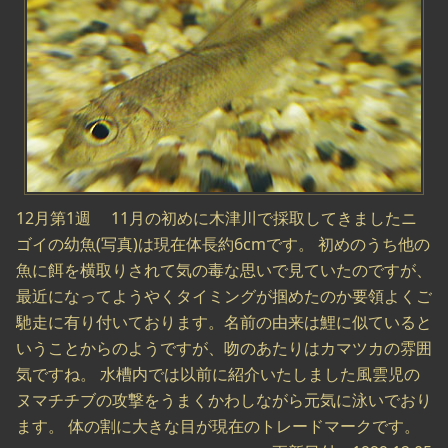
12月第1週 11月の初めに木津川で採取してきましたニ
ゴイの幼魚(写真)は現在体長約6cmです。 初めのうち他の
魚に餌を横取りされて気の毒な思いで見ていたのですが、
最近になってようやくタイミングが掴めたのか要領よくご
馳走に有り付いております。名前の由来は鯉に似ていると
いうことからのようですが、吻のあたりはカマツカの雰囲
気ですね。 水槽内では以前に紹介いたしました風雲児の
ヌマチチブの攻撃をうまくかわしながら元気に泳いでおり
ます。 体の割に大きな目が現在のトレードマークです。