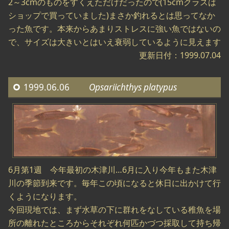
2～3cmのものをすくえただけだったので(15cmクラスは
ショップで買っていました)まさか釣れるとは思ってなか
った魚です。本来からあまりストレスに強い魚ではないの
で、サイズは大きいとはいえ衰弱しているように見えます
更新日付：1999.07.04
1999.06.06
Opsariichthys platypus
6月第1週 今年最初の木津川…6月に入り今年もまた木津
川の季節到来です。毎年この頃になると休日に出かけて行
くようになります。
今回現地では、まず水草の下に群れをなしている稚魚を場
所の離れたところからそれぞれ何匹かづつ採取して持ち帰