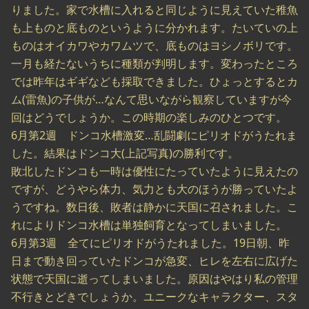
りました。家で水槽に入れると同じように見えていた稚魚
も上ものと底ものというように分かれます。たいていの上
ものはオイカワやカワムツで、底ものはヨシノボリです。
一月も経たないうちに種類が判明します。変わったところ
では昨年はギギなども採取できました。ひょっとするとカ
ム(雷魚)の子供が…なんて思いながら観察していますが今
回はどうでしょうか。この時期の楽しみのひとつです。
6月第2週 ドンコ水槽激変…乱闘劇にピリオドがうたれま
した。結果はドンコ大(上記写真)の勝利です。
敗北したドンコも一時は優性にたっていたように見えたの
ですが、どうやら体力、気力とも大のほうが勝っていたよ
うですね。数日後、敗者は静かに天国に召されました。こ
れによりドンコ水槽は単独飼育となってしまいました。
6月第3週 全てにピリオドがうたれました。19日朝、昨
日まで動き回っていたドンコが急変、ヒレを左右に広げた
状態で天国に逝ってしまいました。原因はやはり私の管理
不行きとどきでしょうか。ユニークなキャラクター、スタ