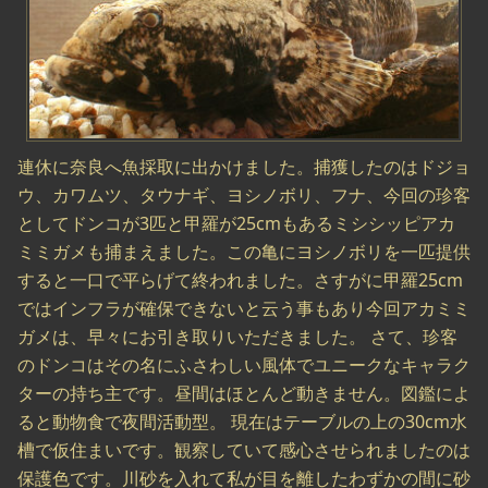
連休に奈良へ魚採取に出かけました。捕獲したのはドジョ
ウ、カワムツ、タウナギ、ヨシノボリ、フナ、今回の珍客
としてドンコが3匹と甲羅が25cmもあるミシシッピアカ
ミミガメも捕まえました。この亀にヨシノボリを一匹提供
すると一口で平らげて終われました。さすがに甲羅25cm
ではインフラが確保できないと云う事もあり今回アカミミ
ガメは、早々にお引き取りいただきました。 さて、珍客
のドンコはその名にふさわしい風体でユニークなキャラク
ターの持ち主です。昼間はほとんど動きません。図鑑によ
ると動物食で夜間活動型。 現在はテーブルの上の30cm水
槽で仮住まいです。観察していて感心させられましたのは
保護色です。川砂を入れて私が目を離したわずかの間に砂