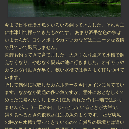
今まで日本産淡水魚をいろいろ飼ってきました。それも主
に木津川で採ってきたものです。 あまり派手な色の魚は
いませんが、ヨシノボリやカマツカなどはユニークな表情
で見ていて退屈しません。
真鯉も釣ってきて育てました。大きくなり過ぎて水槽で飼
えなくなり、やむなく親戚の池に行きました。オイカワや
カワムツは動きが早く、狭い水槽では鼻をよく打ちつけて
います。
そして偶然に採取したカムルチーを今はメインに育ててい
ます。なかなか問題の多い魚ですが、意外におとなしくて
めったに暴れたりしません(注意:暴れた時は半端ではあり
ませんが…。) 一日の内、じっとしているときが大半で、
餌を食べるときの俊敏さは別の魚のようです。 ただ幼魚
の時から水槽で育ってきているので自然界の環境とは違い