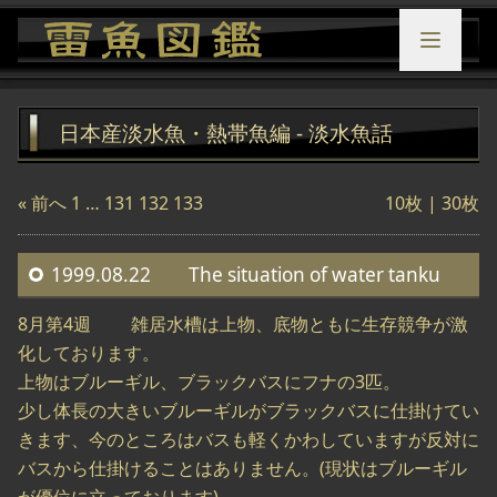
日本産淡水魚・熱帯魚編 - 淡水魚話
« 前へ
1
…
131
132
133
10枚 |
30枚
1999.08.22 The situation of water tanku
8月第4週 雑居水槽は上物、底物ともに生存競争が激
化しております。
上物はブルーギル、ブラックバスにフナの3匹。
少し体長の大きいブルーギルがブラックバスに仕掛けてい
きます、今のところはバスも軽くかわしていますが反対に
バスから仕掛けることはありません。(現状はブルーギル