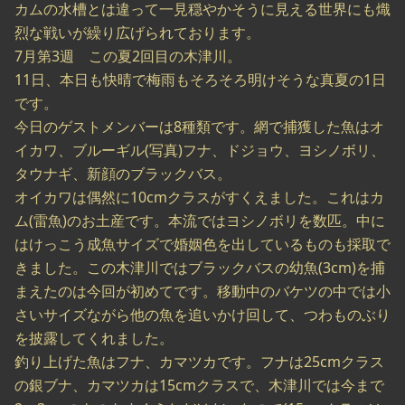
カムの水槽とは違って一見穏やかそうに見える世界にも熾
烈な戦いが繰り広げられております。
7月第3週 この夏2回目の木津川。
11日、本日も快晴で梅雨もそろそろ明けそうな真夏の1日
です。
今日のゲストメンバーは8種類です。網で捕獲した魚はオ
イカワ、ブルーギル(写真)フナ、ドジョウ、ヨシノボリ、
タウナギ、新顔のブラックバス。
オイカワは偶然に10cmクラスがすくえました。これはカ
ム(雷魚)のお土産です。本流ではヨシノボリを数匹。中に
はけっこう成魚サイズで婚姻色を出しているものも採取で
きました。この木津川ではブラックバスの幼魚(3cm)を捕
まえたのは今回が初めてです。移動中のバケツの中では小
さいサイズながら他の魚を追いかけ回して、つわものぶり
を披露してくれました。
釣り上げた魚はフナ、カマツカです。フナは25cmクラス
の銀ブナ、カマツカは15cmクラスで、木津川では今まで