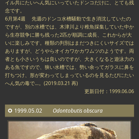
イル共にたいへん気にいっていたドンコだけに、とても残
念です。
6月第4週 先週のドンコ水槽騒動で生き消沈していたの
ですが、別の水槽では、木津川より稚魚採集していた中か
ら生存競争に勝ち残った2匹が順調に成長、これからが大
いに楽しみです。種類の判別はまだつきにくいサイズでは
ありますが、どうやらオイカワかカワムツのようです。両
者とも小さいうちは良いのですが、大きくなると遊泳力の
ある魚ですので、狭い水槽では、勢い余ってガラスに鼻を
打ちつけ、形が変わってしまっているのを見るたびにたい
へん気の毒で…。(2019.03.21 再)
更新日付：1999.06.06
1999.05.02
Odontobutis obscura