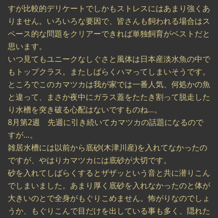
すが比較的デリケートでしかもストレスにはあまり強くあ
りません。いろいろな要因で、皆さんも飼われる場合はス
ペース的な問題をクリアーできれば単独飼育がベストだと
思います。
いつ見てもユニークなしぐさと風体は日本産淡水魚の中で
もトップクラス。またしばらくハマってしまいそうです。
ところでこのカマツカは我が家では一番人気、何処かの魚
と違って、まさか夜中にガラス蓋をたたき割って脱走した
り水槽を突き破る心配はないですものね…。
8月第2週 先週に引き続いてカマツカの話題になるので
すが…。
雑居水槽には以前から底砂(木津川産)を入れてなかったの
ですが、やはりカマツカには底砂が大切です。
砂を入れてしばらくするとザザッという音と共に潜りこん
でしまいました。あまり厚く底砂を入れなかったのと体が
大きいのとで全身がもぐりこめません。怖がりなのでしょ
うか、もぐりこんで目だけを出している事も多く、隠れた