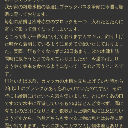
我が家の雑居水槽の魚達はブラックバスを筆頭に今週も順
調に育っております。
毎朝の給餌は冷凍赤虫のブロックを一つ、入れたとたんに
寄って集って無くなってしまいます。
ところで私が一番気にかけておりますカマツカ、釣り上げ
た時から衰弱しているように見えて心配いたしておりまし
た。実際、餌も全く食べずに20日あまり、次の木津川訪
問時に放そうとまで考えておりましたが、今週半ばより、
ようやく赤虫を食べるようになって一安心と言うところで
す。
餌といえば以前、カマツカの水槽を立ち上げていた時から
2年以上のブランクがあり忘れかけていたのですが、その
時にも給餌にはたいへん気を使いました。とにかくあの口
ですので水中に浮遊しているものはほとんど食べず、底に
有るものだけになります。俊敏さも上物の魚には及ばない
ようですから、当然どちらも食べる上物の魚とは共存に問
題が出てきます。それに加えてカマツカは個体差もありま