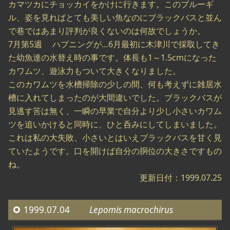
カマツカにチョッカイをかけに行きます。このブルーギ
ル、姿を見ればとても美しい魚なのにブラックバスと並ん
で巷ではあまり評判が良くないのは何故でしょうか。
7月第5週 ハプニングが…6月最初に木津川で採取してき
た幼魚達の水替え時の事です。体長も1～1.5cmになった
カワムツ、遊泳力もついて大きくなりました。
このカワムツを水槽掃除の少しの間、何も考えずに雑居水
槽に入れてしまったのが大間違いでした。ブラックバスが
見逃す筈は無く、一瞬の早業で自分より少し小さいカワム
ツを追いかけると同時に、ひと呑みにしてしまいました。
これは私の大失敗、小さいとはいえブラックバスを甘く見
ていたようです。口を開けば自分の胴位の大きさですもの
ね。
更新日付：1999.07.25
1999.07.04
Lepomis macrochirus