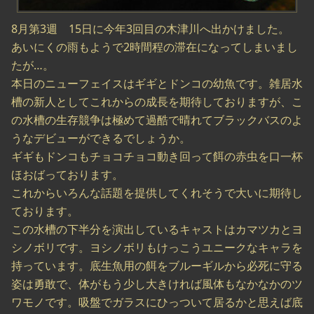
8月第3週 15日に今年3回目の木津川へ出かけました。
あいにくの雨もようで2時間程の滞在になってしまいまし
たが…。
本日のニューフェイスはギギとドンコの幼魚です。雑居水
槽の新人としてこれからの成長を期待しておりますが、こ
の水槽の生存競争は極めて過酷で晴れてブラックバスのよ
うなデビューができるでしょうか。
ギギもドンコもチョコチョコ動き回って餌の赤虫を口一杯
ほおばっております。
これからいろんな話題を提供してくれそうで大いに期待し
ております。
この水槽の下半分を演出しているキャストはカマツカとヨ
シノボリです。ヨシノボリもけっこうユニークなキャラを
持っています。底生魚用の餌をブルーギルから必死に守る
姿は勇敢で、体がもう少し大きければ風体もなかなかのツ
ワモノです。吸盤でガラスにひっついて居るかと思えば底