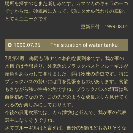
場所を探すのもまた楽しみです。カマツカのキャラの一つ
ですからね。砂風呂に入って、頭にタオル代わりの底砂、
とてもユニークです。
更新日付：1999.08.01
1999.07.25 The situation of water tanku
7月第4週 梅雨も明けて本格的な夏到来です。我が家の
水槽では予想通り、外来魚のブラックバスとブルーギルが
頭角をあらわして参りました。餌は冷凍の赤虫です。特に
ブラックバスの勢いには目を見張るものがあります。食欲
もさながら強い性格の魚ですね。ブラックバスの飼育は私
自身初めてなので、この先どのような成長ぶりを見せてく
れるのか楽しみにしております。
今後の展開次第では、カム(雷魚)と並んで、我が家の代表
選手になりそうですね。
さてブルーギルはと言えば、自分の5倍ほどもありそうな