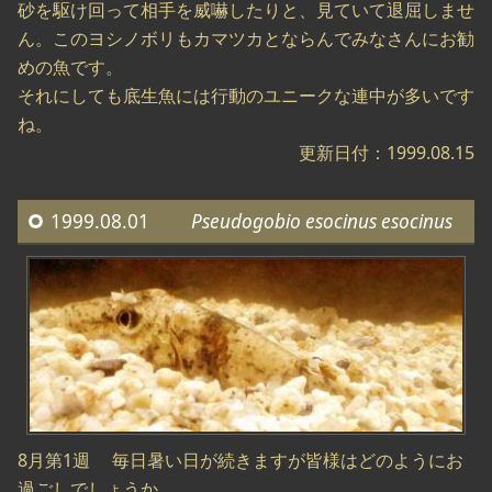
砂を駆け回って相手を威嚇したりと、見ていて退屈しませ
ん。このヨシノボリもカマツカとならんでみなさんにお勧
めの魚です。
それにしても底生魚には行動のユニークな連中が多いです
ね。
更新日付：1999.08.15
1999.08.01
Pseudogobio esocinus esocinus
8月第1週 毎日暑い日が続きますが皆様はどのようにお
過ごしでしょうか。