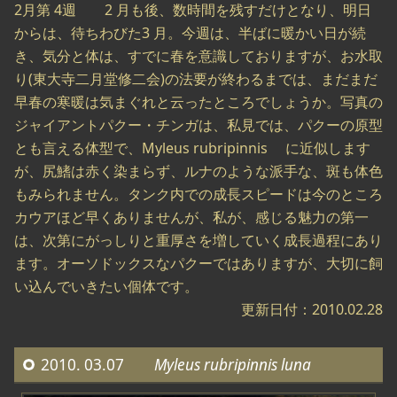
2月第 4週 2 月も後、数時間を残すだけとなり、明日
からは、待ちわびた3 月。今週は、半ばに暖かい日が続
き、気分と体は、すでに春を意識しておりますが、お水取
り(東大寺二月堂修二会)の法要が終わるまでは、まだまだ
早春の寒暖は気まぐれと云ったところでしょうか。写真の
ジャイアントパクー・チンガは、私見では、パクーの原型
とも言える体型で、Myleus rubripinnis に近似します
が、尻鰭は赤く染まらず、ルナのような派手な、斑も体色
もみられません。タンク内での成長スピードは今のところ
カウアほど早くありませんが、私が、感じる魅力の第一
は、次第にがっしりと重厚さを増していく成長過程にあり
ます。オーソドックスなパクーではありますが、大切に飼
い込んでいきたい個体です。
更新日付：2010.02.28
2010. 03.07
Myleus rubripinnis luna