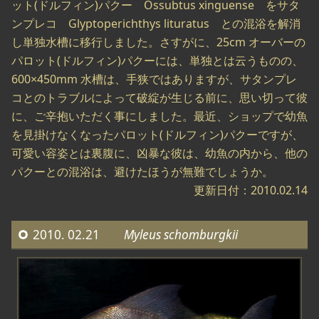
ット(ドルフィン)パクー Ossubtus xinguense をサタ
ンプレコ Glyptoperichthys lituratus との混浴を解消
し単独水槽に移行しました。さすがに、25cm オーバーの
パロット(ドルフィン)パクーには、単独とは云うものの、
600×450mm 水槽は、手狭ではありますが、サタンプレ
コとのトラブルによって破綻が生じる前に、思い切って彼
に、ご辛抱いただく事にしました。最近、ショップで幼魚
を見掛けなくなったパロット(ドルフィン)パクーですが、
可愛い容姿とは裏腹に、凶暴な彼は、幼魚の内から、他の
パクーとの混浴は、避けたほうが無難でしょうか。
更新日付：2010.02.14
2010. 02.21
Myleus schomburgkii