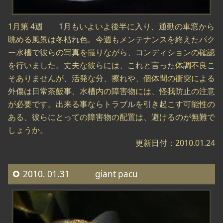
1月第 4週 1月もいよいよ後半に入り、通勤の車窓から
眺める風景は冬枯れ色。今週もメンテナンスを終えたパク
ー水槽で彼らの写真を撮りながら、コンディションの確認
を行いました。丈夫な彼らには、これと言った体調不良こ
そありませんが、活発な分、擦れや、個体間の衝突による
外傷は日常茶飯事、水槽内の障害物には、怪我防止の注意
が必要です。出来る事ならトラブルを引き起こす可能性の
ある、彼らにとっての障害物の配置は、避けるのが無難で
しょうか。
更新日付：2010.01.24
2010. 01.31 giant pacu