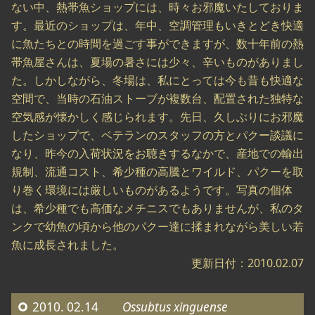
ない中、熱帯魚ショップには、時々お邪魔いたしておりま
す。最近のショップは、年中、空調管理もいきとどき快適
に魚たちとの時間を過ごす事ができますが、数十年前の熱
帯魚屋さんは、夏場の暑さには少々、辛いものがありまし
た。しかしながら、冬場は、私にとっては今も昔も快適な
空間で、当時の石油ストーブが複数台、配置された独特な
空気感が懐かしく感じられます。先日、久しぶりにお邪魔
したショップで、ベテランのスタッフの方とパクー談議に
なり、昨今の入荷状況をお聴きするなかで、産地での輸出
規制、流通コスト、希少種の高騰とワイルド、パクーを取
り巻く環境には厳しいものがあるようです。写真の個体
は、希少種でも高価なメチニスでもありませんが、私のタ
ンクで幼魚の頃から他のパクー達に揉まれながら美しい若
魚に成長されました。
更新日付：2010.02.07
2010. 02.14
Ossubtus xinguense