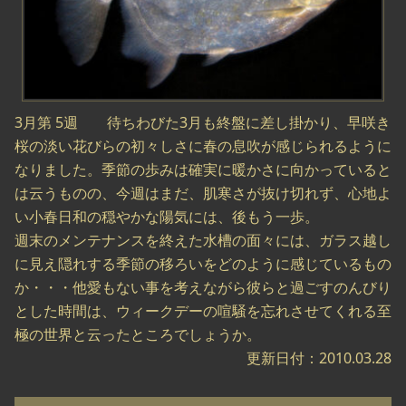
3月第 5週 待ちわびた3月も終盤に差し掛かり、早咲き
桜の淡い花びらの初々しさに春の息吹が感じられるように
なりました。季節の歩みは確実に暖かさに向かっていると
は云うものの、今週はまだ、肌寒さが抜け切れず、心地よ
い小春日和の穏やかな陽気には、後もう一歩。
週末のメンテナンスを終えた水槽の面々には、ガラス越し
に見え隠れする季節の移ろいをどのように感じているもの
か・・・他愛もない事を考えながら彼らと過ごすのんびり
とした時間は、ウィークデーの喧騒を忘れさせてくれる至
極の世界と云ったところでしょうか。
更新日付：2010.03.28