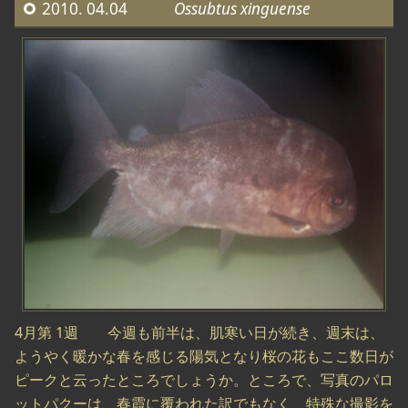
2010. 04.04
Ossubtus xinguense
4月第 1週 今週も前半は、肌寒い日が続き、週末は、
ようやく暖かな春を感じる陽気となり桜の花もここ数日が
ピークと云ったところでしょうか。ところで、写真のパロ
ットパクーは、春霞に覆われた訳でもなく、特殊な撮影を