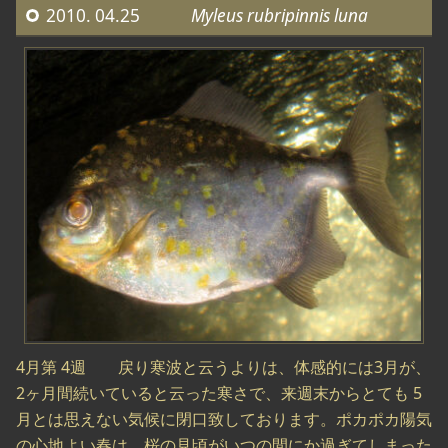
2010. 04.25
Myleus rubripinnis luna
4月第 4週 戻り寒波と云うよりは、体感的には3月が、
2ヶ月間続いていると云った寒さで、来週末からとても 5
月とは思えない気候に閉口致しております。ポカポカ陽気
の心地よい春は、桜の見頃がいつの間にか過ぎてしまった