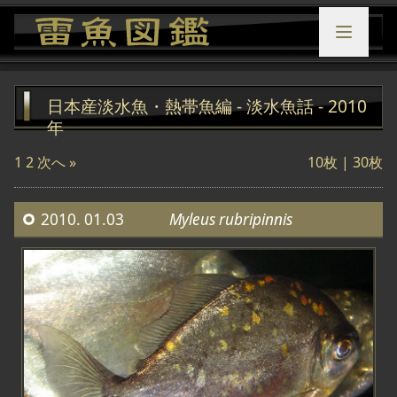
日本産淡水魚・熱帯魚編 - 淡水魚話 - 2010
年
1
2
次へ »
10枚
| 30枚
2010. 01.03
Myleus rubripinnis