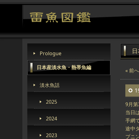
日
Prologue
日本産淡水魚・熱帯魚編
« 前へ
淡水魚話
1
2025
9月
当日
2024
手網
途中
2023
プニ