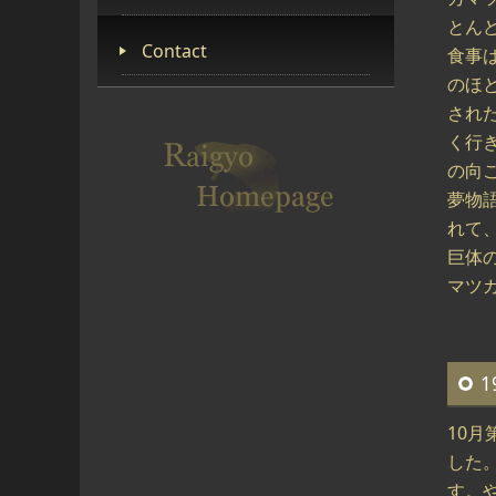
とん
Contact
食事
のほ
され
く行
の向
夢物
れて
巨体
マツ
1
10
した
す。