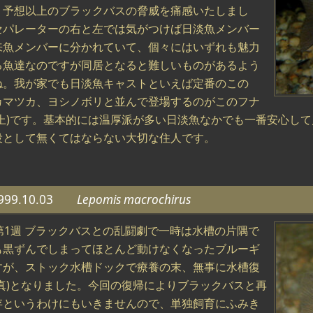
。予想以上のブラックバスの脅威を痛感いたしまし
セパレーターの右と左では気がつけば日淡魚メンバー
来魚メンバーに分かれていて、個々にはいずれも魅力
る魚達なのですが同居となると難しいものがあるよう
ね。我が家でも日淡魚キャストといえば定番のこの
カマツカ、ヨシノボリと並んで登場するのがこのフナ
真上)です。基本的には温厚派が多い日淡魚なかでも一番安心し
役として無くてはならない大切な住人です。
999.10.03
Lepomis macrochirus
月第1週 ブラックバスとの乱闘劇で一時は水槽の片隅で
も黒ずんでしまってほとんど動けなくなったブルーギ
すが、ストック水槽ドックで療養の末、無事に水槽復
写真)となりました。今回の復帰によりブラックバスと再
存というわけにもいきませんので、単独飼育にふみき