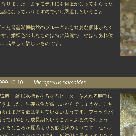
となりました。まぁモデルにも何度かなってもらった
世話になっておりますので少し恩返しということ
。
行った琵琶湖博物館のブルーギルも綺麗な個体がたく
です。婚姻色の出たものは特に綺麗で、やはりあれ位
体に成長して欲しいものです。
999.10.10
Micropterus salmoides
月第2週 雑居水槽もそろそろヒーターを入れる時期に
てきました。生存競争が厳しいからでしょうか、こち
面々はまだ食欲は落ちていないようです。ブラックバ
至ってはやはり成長期ということもあるのでしょう
衰えるどころか夏場より食欲旺盛のようです。セパレ
ーで仕切られたバスは当初、反対側に居るメダカなど