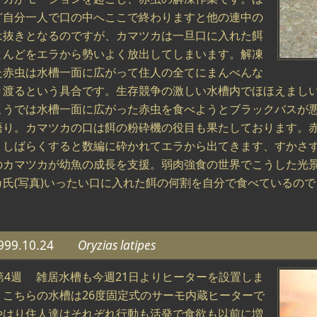
ど自分一人で口の中へここで終わりますと他の連中の
は抜きとなるのですが、カマツカは一旦口に入れた餌
とんどをエラから勢いよく放出してしまいます。解凍
た赤虫は水槽一面に広がって住人の全てにまんべんな
き渡るという具合です。生存競争の激しい水槽内でほほえまし
こうでは水槽一面に広がった赤虫を食べようとブラックバスが
語り。カマツカの口は餌の粉砕機の役目も果たしております。
、しばらくすると数編に砕かれてエラから出てきます、すかさ
のカマツカが幼魚の成長を支援。弱肉強食の世界でこうした光
カ氏(写真)いったい口に入れた餌の何割を自分で食べているので
999.10.24
Oryzias latipes
月第4週 雑居水槽も今週21日よりヒーターを設置しま
。こちらの水槽は26度固定式のサーモ内蔵ヒーターで
やはり住人達はそれぞれ行動も活発で食欲も以前に増