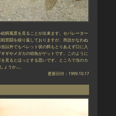
い給餌風景を見ることが出来ます。セパレーター
悪戦苦闘を繰り返しておりますが、所詮かなわぬ
赤虫以外でもペレット状の餌もとりあえず口に入
ずギギやメダカの幼魚がゲットです。このように
景を見るとほっとする思いです。ところで当のカ
しょうか…。
更新日付：1999.10.17