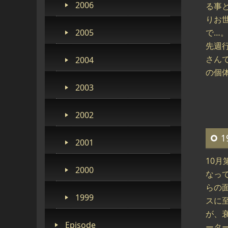
2006
る事
りお
2005
で…
先週
さん
2004
の個
2003
2002
1
2001
10
2000
なっ
らの
1999
スに
が、
Episode
ータ