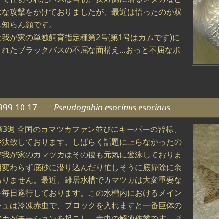
駄な攻撃をかけておりましたが、最近は悟ったのか双
も知らん顔です。
は我が家の単独飼育指定種第2号(第1号はカムです)に
されたブラックバスの不屈な面構え…おっと不屈なボ
。
999.10.17
Pseudogobio esocinus esocinus
月第3週 全国のカマツカファン並びにキーパーの皆様、
沙汰致しております。しばらく話題に上らなかったの
が我が家のカマツカはその後も元気に遊泳しておりま
相変わらず底砂に潜り込んだり忙しそうに底掃除に余
ありません。最近、雑居水槽でカマツカは大変重要な
を毎日遂行しております。この水槽内におけるメイン
シュは冷凍赤虫で、ブロックを入れますと一番巨体の
ツカがモーションを起こし、赤虫の解凍作業です。ほ