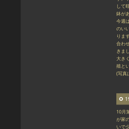
して
鉢が
今週
のい
りま
合わ
きま
大き
殖と
(写
1
10
が家
いで