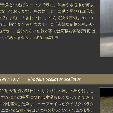
で金魚といえばショップで最近、流金や水包眼が何故
になっております。あの舞うように動く尾びれは見あ
いですよね。「きれいね…」なんて独り言のようにつ
けば、隣でまた独り言のように「素敵な豹柄の魚がい
ればね…」当分のあいだ我が家では可憐な舞姿(写真)は
うにありません。2019.05.01 再
999.11.07
Rhodeus ocellatus ocellatus
第1週 今週初め31日に久しぶりに木津川へ出かけまし
さすがにこの時季になれば水温も低くなってきており
。今回捕獲した魚はニューフェイスがタイリクバラタ
、ニゴイの2種と後はいつもの顔ぶれでカワムツB型、