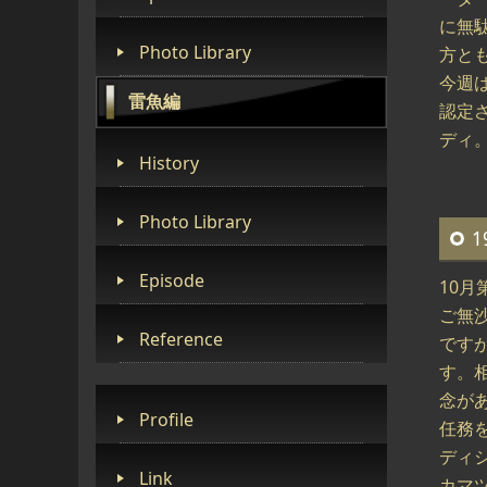
に無
Photo Library
方と
今週
雷魚編
認定
ディ
History
Photo Library
1
Episode
10
ご無
Reference
です
す。
念が
Profile
任務
ディ
Link
カマ