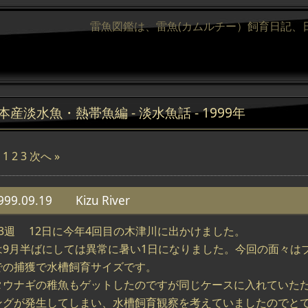
雷魚図鑑は、雷魚(カムルチー）飼育日記、
本産淡水魚・熱帯魚編 - 淡水魚話 - 1999年
1
2
3
次へ »
999.09.19 Kizu River
第3週 12日に今年4回目の木津川に出かけました。
は9月半ばにしては異常に暑い1日になりました。今回の面々は
での捕獲で水槽飼育サイズです。
タウナギの稚魚もゲットしたのですが同じケースに入れていた
ングが発生してしまい、水槽飼育観察を考えていましたのでと