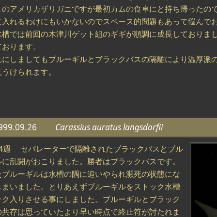
このアメリカザリガニですが最初カムの食卓にと持ち帰ったの
に入れるわけにもいかないのでスペース的問題もあって悩んで
水槽では前回の木津川ゲット組のギギが順調に成長しておりま
ております。
れにしましてもブルーギルとブラックバスの隔離により温厚派
見うけられます。
999.09.26
Carassius auratus langsdorfii
第4週 セパレーターで隔離されたブラックバスとブル
ルに乱闘がおこりました。勝者はブラックバスです。
たブルーギルは水槽の隅に追いやられ瀕死の状態にな
しまいました。とりあえずブルーギルをストック水槽
ック入りさせる事にしました。ブルーギルとブラック
の共存は思っていたより早い時点で終止符が討たれま