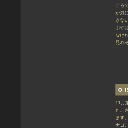
ころ
か気
きな
ぶや
なけ
見れそ
1
11月
た。
ます
ナゴ