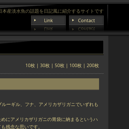
日本産淡水魚の話題を日記風に紹介するサイトです
Link
Contact
10枚 |
30枚
|
50枚
|
100枚
|
200枚
ブルーギル、フナ、アメリカザリガニでいずれも
ためにアメリカザリガニの胃袋に納まるというハ
ても残念な思いです。