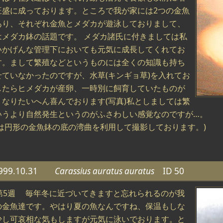
旺盛に成っております。ところで我が家には2つの金魚
あり、それぞれ金魚とメダカが遊泳しておりまして、
はメダカ鉢の話題です。 メダカ諸氏に付きましては私
いかげんな管理下においても元気に成長してくれてお
す。まして繁殖などというものには全くの知識も持ち
せていなかったのですが、水草(キンギョ草)を入れてお
したらヒメダカが産卵、一時別に飼育していたものが
くなりたいへん喜んでおります(写真)私としましては繁
いうより自然発生というのがふさわしい感覚なのですが…。
真は円形の金魚鉢の底の湾曲を利用して撮影しております。)
999.10.31
Carassius auratus auratus
ID 50
月第5週 毎年冬に近づいてきますと忘れられるのが我
の金魚達です。やはり夏の魚なんですね、保温もしな
少し可哀相な気もしますが元気に泳いでおります。と