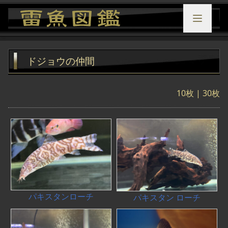
ドジョウの仲間
10枚
|
30枚
パキスタンローチ
パキスタン ローチ