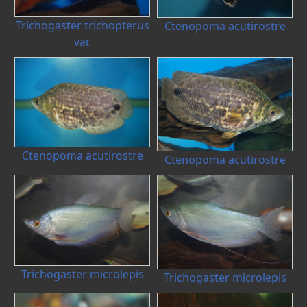
Trichogaster trichopterus
Ctenopoma acutirostre
var.
Ctenopoma acutirostre
Ctenopoma acutirostre
Trichogaster microlepis
Trichogaster microlepis