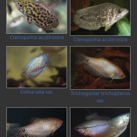
Ctenopoma acutirostre
Ctenopoma acutirostre
Colisa lalia var.
Trichogaster trichopterus
var.