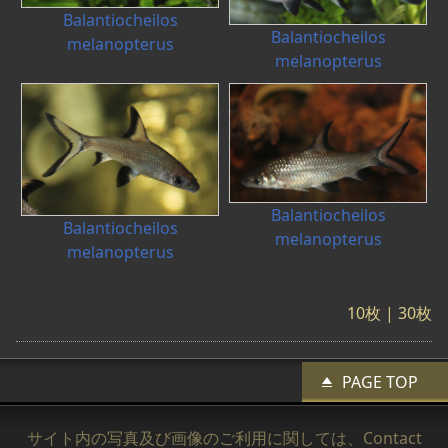
Balantiocheilos
Balantiocheilos
melanopterus
melanopterus
Balantiocheilos
Balantiocheilos
melanopterus
melanopterus
10枚
| 30枚
PAGE TOP
サイト内の写真及び画像のご利用に関しては、
Contact