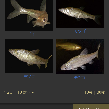
モツゴ
ニゴイ
モツゴ
モツゴ
1
2
3
…
10
次へ »
10枚
| 30枚
PAGE TOP