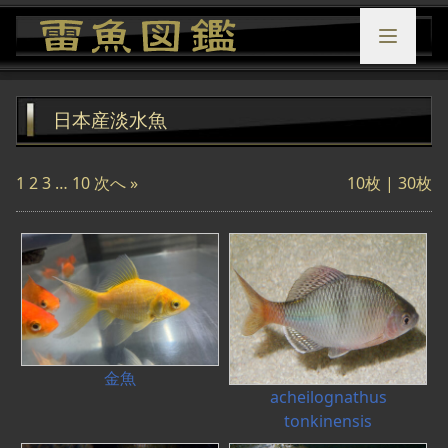
日本産淡水魚
1
2
3
…
10
次へ »
10枚
| 30枚
金魚
acheilognathus
tonkinensis