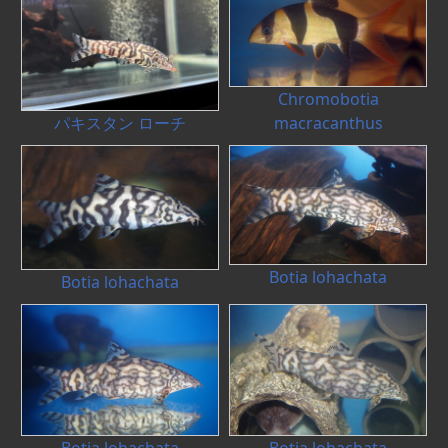
Chromobotia
macracanthus
パキスタン ローチ
Botia lohachata
Botia lohachata