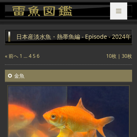
日本産淡水魚・熱帯魚編 - Episode - 2024年
« 前へ
1
…
4
5
6
10枚 |
30枚
金魚