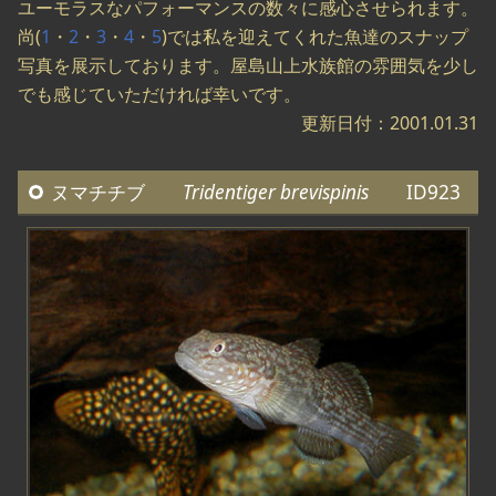
ユーモラスなパフォーマンスの数々に感心させられます。
尚(
1
・
2
・
3
・
4
・
5
)では私を迎えてくれた魚達のスナップ
写真を展示しております。屋島山上水族館の雰囲気を少し
でも感じていただければ幸いです。
更新日付：2001.01.31
ヌマチチブ
Tridentiger brevispinis
ID923