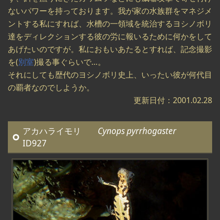
ないパワーを持っております。我が家の水族群をマネジメ
ントする私にすれば、水槽の一領域を統治するヨシノボリ
達をディレクションする彼の労に報いるために何かをして
あげたいのですが。私におもいあたるとすれば、記念撮影
を(
別室
)撮る事ぐらいで…。
それにしても歴代のヨシノボリ史上、いったい彼が何代目
の覇者なのでしようか。
更新日付：2001.02.28
アカハライモリ
Cynops pyrrhogaster
ID927