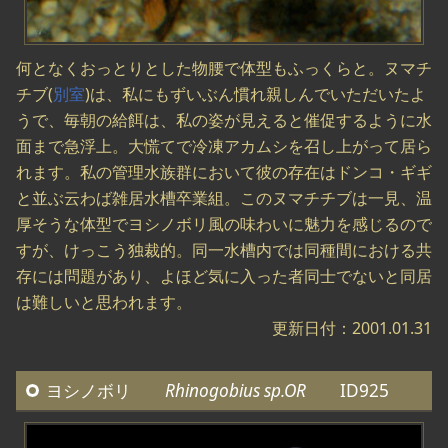
何となくおっとりとした物腰で体型もふっくらと。ヌマチ
チブ(
別室
)は、私にもずいぶん慣れ親しんでいただいたよ
うで、毎朝の給餌は、私の姿が見えると催促するように水
面まで急浮上。大慌てで冷凍アカムシを召し上がって居ら
れます。私の管理水族群において彼の存在はドンコ・ギギ
と並ぶ云わば雑居水槽卒業組。このヌマチチブは一見、温
厚そうな体型でヨシノボリ風の味わいに魅力を感じるので
すが、けっこう独裁的。同一水槽内では同種間における共
存には問題があり、よほど気に入った者同士でないと同居
は難しいと思われます。
更新日付：2001.01.31
ヨシノボリ
Rhinogobius sp.OR
ID925