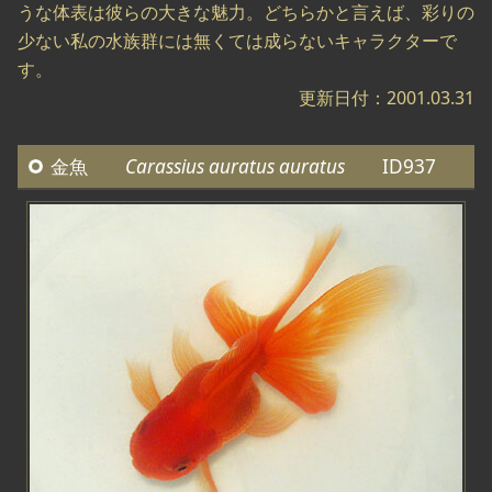
うな体表は彼らの大きな魅力。どちらかと言えば、彩りの
少ない私の水族群には無くては成らないキャラクターで
す。
更新日付：2001.03.31
金魚
Carassius auratus auratus
ID937