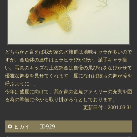
どちらかと言えば我が家の水族群は地味キャラが多いので
すが、金魚鉢の連中はヒラヒラぴかぴか、派手キャラ揃
い。写真のキッズな土佐錦金は自慢の尾びれをなびかせて
優雅な舞姿を見せてくれます。夏になれば彼らの舞が涼を
呼ぶように…。
今年は盛夏に向けて、我が家の金魚ファミリーの充実を図
る為の準備に今から取り掛かろうとしております。
更新日付：2001.03.31
ヒガイ ID929