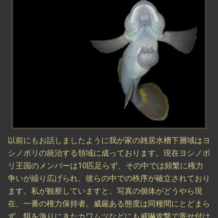
以前にもお話しましたように我が家の雑居水槽下層域はヨ
シノボリの統治する領域に成っております。現在ヨシノボ
リ王国のメンバーは10匹足らず、その中では頻繁に権力
争いが繰り広げられ、彼らの中での秩序が確立されており
ます。私が観察していますと、写真の個体がどうやら現
在、一番の権力保持者。威厳ある態度は同種間にとどまら
ず、餌を漁りにきたカワムツなどにも威嚇攻撃で寄せ付け