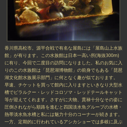
香川県高松市。源平合戦で有名な屋島には「屋島山上水族
館」が有ります。この水族館は日本一高い所(海抜300m)
に有り、今回で二度目の訪問になりました。私のお気に入
りのこの水族館は「琵琶湖博物館」の前身でもある「琵琶
湖文化館水族展示部門」に何となく趣が似ております。
早速、チケットを買って館内に入りますといきなり大型水
槽でピラルクー・レッドコロソマ・レッドテールキャット
等が迎えてくれます。さすがに大物、貫禄十分なその姿に
圧倒されながら順路を進むと四国淡水魚グループの水槽・
熱帯淡水魚水槽と私には魅力十分のコーナーが続きます。
一方、定期的に行われているアシカショーでは多岐に及ぶ