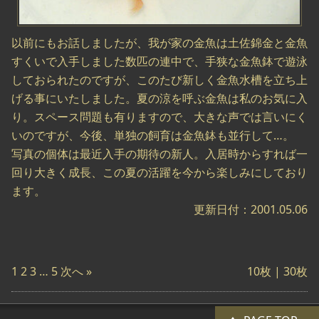
以前にもお話しましたが、我が家の金魚は土佐錦金と金魚
すくいで入手しました数匹の連中で、手狭な金魚鉢で遊泳
しておられたのですが、このたび新しく金魚水槽を立ち上
げる事にいたしました。夏の涼を呼ぶ金魚は私のお気に入
り。スペース問題も有りますので、大きな声では言いにく
いのですが、今後、単独の飼育は金魚鉢も並行して…。
写真の個体は最近入手の期待の新人。入居時からすれば一
回り大きく成長、この夏の活躍を今から楽しみにしており
ます。
更新日付：2001.05.06
1
2
3
…
5
次へ »
10枚 |
30枚