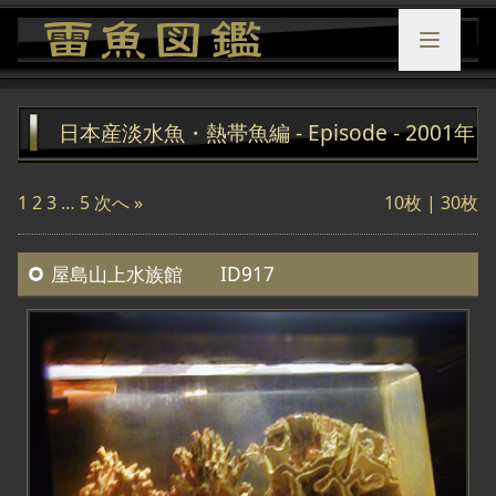
日本産淡水魚・熱帯魚編 - Episode - 2001年
1
2
3
…
5
次へ »
10枚 |
30枚
屋島山上水族館 ID917