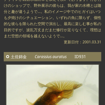
けのショップで、野外展示の彼らは、我が家の水槽とは随
分と趣が違うようで…。私のイメージ中でのヒガイはいつ
も夕焼けのシチュエーション。いずれの魚に限らず、個性
的な彼らを限られた空間で演出し、最高に楽しむ事が私の
目的ですが、波乱万丈まだまだ修行が足りなくて、理想は
まだ空想の領域を越えないようで…。
更新日付：2001.03.31
土佐錦金
Carassius auratus
ID931