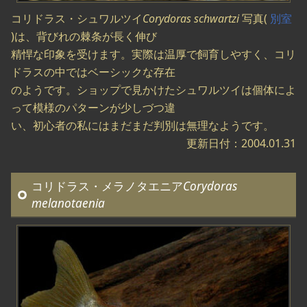
コリドラス・シュワルツイ
Corydoras schwartzi
写真(
別室
)は、背びれの棘条が長く伸び
精悍な印象を受けます。実際は温厚で飼育しやすく、コリ
ドラスの中ではベーシックな存在
のようです。ショップで見かけたシュワルツイは個体によ
って模様のパターンが少しづつ違
い、初心者の私にはまだまだ判別は無理なようです。
更新日付：2004.01.31
コリドラス・メラノタエニア
Corydoras
melanotaenia