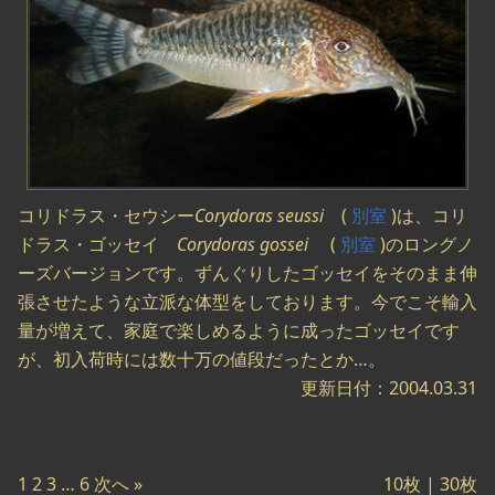
コリドラス・セウシー
Corydoras seussi
(
別室
)は、コリ
ドラス・ゴッセイ
Corydoras gossei
(
別室
)のロングノ
ーズバージョンです。ずんぐりしたゴッセイをそのまま伸
張させたような立派な体型をしております。今でこそ輸入
量が増えて、家庭で楽しめるように成ったゴッセイです
が、初入荷時には数十万の値段だったとか…。
更新日付：2004.03.31
1
2
3
…
6
次へ »
10枚 |
30枚