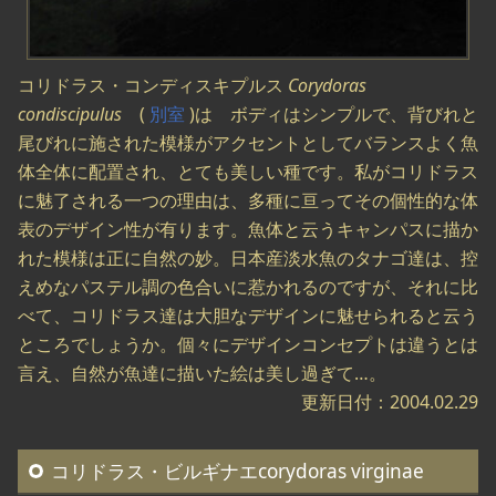
コリドラス・コンディスキプルス
Corydoras
condiscipulus
(
別室
)は ボディはシンプルで、背びれと
尾びれに施された模様がアクセントとしてバランスよく魚
体全体に配置され、とても美しい種です。私がコリドラス
に魅了される一つの理由は、多種に亘ってその個性的な体
表のデザイン性が有ります。魚体と云うキャンパスに描か
れた模様は正に自然の妙。日本産淡水魚のタナゴ達は、控
えめなパステル調の色合いに惹かれるのですが、それに比
べて、コリドラス達は大胆なデザインに魅せられると云う
ところでしょうか。個々にデザインコンセプトは違うとは
言え、自然が魚達に描いた絵は美し過ぎて…。
更新日付：2004.02.29
コリドラス・ビルギナエcorydoras virginae