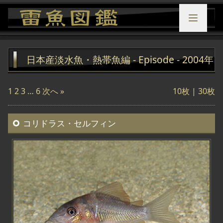
日本産淡水魚・熱帯魚編 - Episode - 2004年
1
2
3
…
6
次へ »
10枚 |
30枚
コリドラス・セルフィン