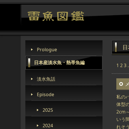
日
Prologue
日本産淡水魚・熱帯魚編
1
2
3
淡水魚話
Episode
私の
体型
2025
2cm
いう
2024
れそ