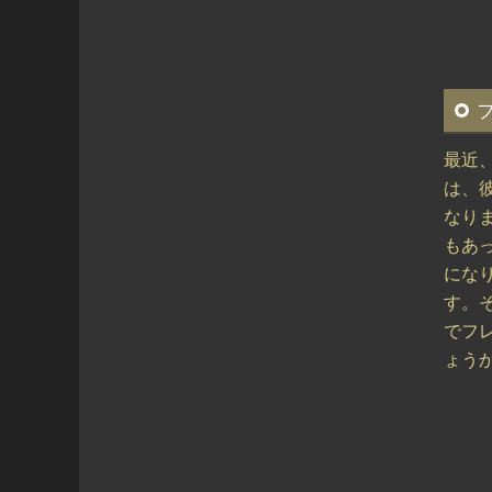
フ
最近
は、
なり
もあ
にな
す。
でフ
ょうか。