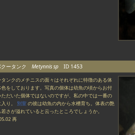
パクータンク
Metynnis sp
ID 1453
ータンクのメチニスの面々はそれぞれに特徴のある体
体色をしております。写真の個体は幼魚の頃からお付
いただいた個体ではないのですが、私の中では一番の
に入り。
別室
の彼は幼魚の内から水槽育ち。体表の艶
も若さが溢れていると云ったところでしょうか。
05.02 再