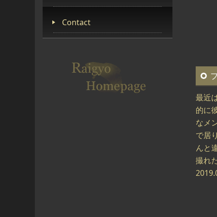
Contact
最近
的に
なメ
で居
んと
撮れた
2019.