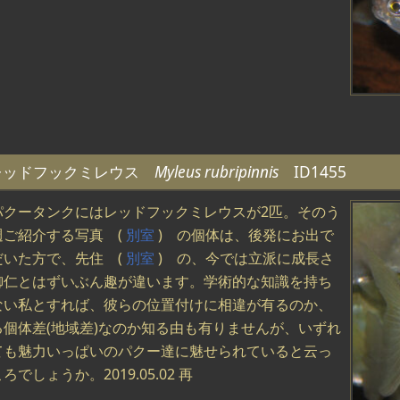
レッドフックミレウス
Myleus rubripinnis
ID1455
パクータンクにはレッドフックミレウスが2匹。そのう
週ご紹介する写真 (
別室
) の個体は、後発にお出で
だいた方で、先住 (
別室
) の、今では立派に成長さ
御仁とはずいぶん趣が違います。学術的な知識を持ち
ない私とすれば、彼らの位置付けに相違が有るのか、
る個体差(地域差)なのか知る由も有りませんが、いずれ
ても魅力いっぱいのパクー達に魅せられていると云っ
ろでしょうか。2019.05.02 再