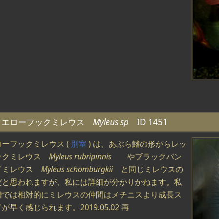
イエローフックミレウス
Myleus sp
ID 1451
ーフックミレウス (
別室
) は、あぶら鰭の形からレッ
ックミレウス
Myleus rubripinnis
やブラックバン
ドミレウス
Myleus schomburgkii
と同じミレウスの
だと思われますが、私には詳細が分かりかねます。私
槽では相対的にミレウスの仲間はメチニスより成長ス
が早く感じられます。2019.05.02 再