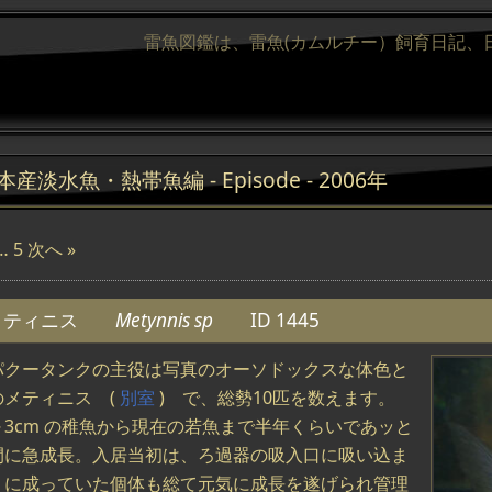
雷魚図鑑は、雷魚(カムルチー）飼育日記、
本産淡水魚・熱帯魚編 - Episode - 2006年
…
5
次へ »
メティニス
Metynnis sp
ID 1445
パクータンクの主役は写真のオーソドックスな体色と
のメティニス (
別室
) で、総勢10匹を数えます。
～3cm の稚魚から現在の若魚まで半年くらいであッと
間に急成長。入居当初は、ろ過器の吸入口に吸い込ま
うに成っていた個体も総て元気に成長を遂げられ管理