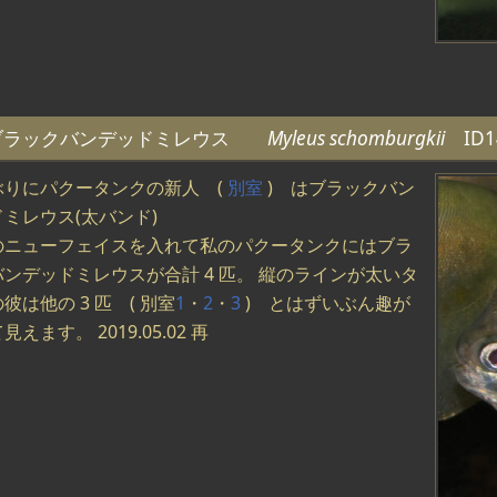
ブラックバンデッドミレウス
Myleus schomburgkii
ID1
ぶりにパクータンクの新人 (
別室
) はブラックバン
ドミレウス(太バンド)
のニューフェイスを入れて私のパクータンクにはブラ
ンデッドミレウスが合計 4 匹。 縦のラインが太いタ
彼は他の 3 匹 ( 別室
1
・
2
・
3
) とはずいぶん趣が
見えます。 2019.05.02 再