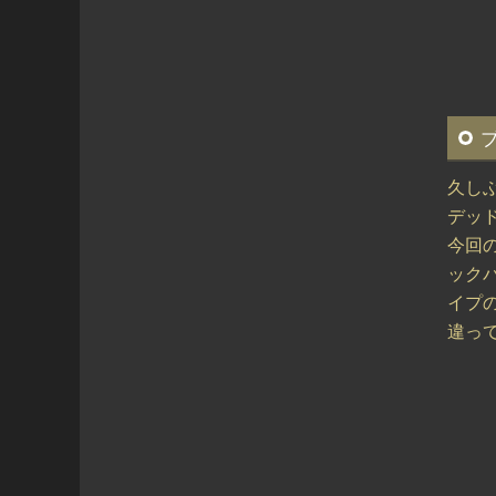
久し
デッ
今回
ックバ
イプの
違って