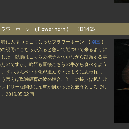
ラワーホーン ( Flower horn ) ID1465
、特に人懐つっこくなったフラワーホーン (
別室
)
彼の視野にこちらが入ると急いで近づいて来るように
ました。以前はこちらの様子を伺いながら躊躇する事
ったのですが、給餌も直接こちらの手から食べるよう
り、ずいぶんペット化が進んできたように思われま
そう言えば単独飼育の彼の場合、唯一の接点は私だけ
レンドリーな関係に拍車が掛かったと云うところでし
2019.05.02 再