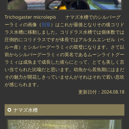
Trichogaster microlepis ナマズ水槽でのシルバーグ
ーラミィの画像（
別室
）はこれが最後となりその後コリド
ラス水槽に移動しました。コリドラス水槽では個体数では
圧倒的にコリドラスですが体長ではアルタムエンゼル（ペ
ルー産）とシルバーグーラミィの双璧になります。さて以
前からシルバーグーラミィの英名であるムーンライトグー
ラミィは成魚まで成長した彼らにとって、とても美しく言
い当てられた比喩だと思います。幼魚から若魚期にはまだ
その魅力が開花しきっていませんがそれはそれで若い息吹
が感じられます。
更新日付：2024.08.18
ナマズ水槽