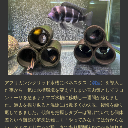
アフリカンシクリッド水槽にベネスタス（
別室
）を導入し
た事から一気に水槽環境を変えてしまい苦肉策としてフロ
ントーサを急きょナマズ水槽に移動し一週間が経ちまし
た。過去を振り返ると混泳には数多くの失敗、後悔を繰り
返してきました。傾向を把握しタブーは避けていても個体
差という難題の解決は難しく「やってみなくては分からな
い」がアクアリウムの難しさであり醍醐味なのかも知れま