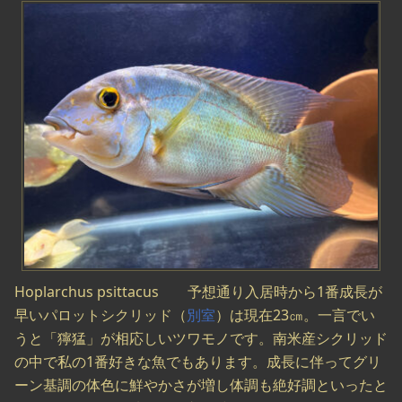
Hoplarchus psittacus 予想通り入居時から1番成長が
早いパロットシクリッド（
別室
）は現在23㎝。一言でい
うと「獰猛」が相応しいツワモノです。南米産シクリッド
の中で私の1番好きな魚でもあります。成長に伴ってグリ
ーン基調の体色に鮮やかさが増し体調も絶好調といったと