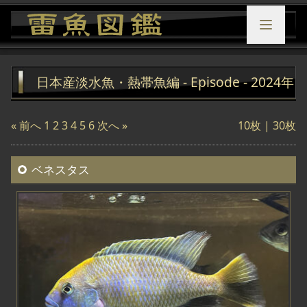
日本産淡水魚・熱帯魚編 - Episode - 2024年
« 前へ
1
2
3
4
5
6
次へ »
10枚 |
30枚
ベネスタス