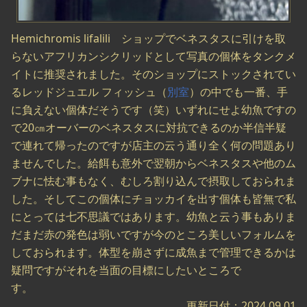
Hemichromis lifalili ショップでベネスタスに引けを取
らないアフリカンシクリッドとして写真の個体をタンクメ
イトに推奨されました。そのショップにストックされてい
るレッドジュエル フィッシュ（
別室
）の中でも一番、手
に負えない個体だそうです（笑）いずれにせよ幼魚ですの
で20㎝オーバーのベネスタスに対抗できるのか半信半疑
で連れて帰ったのですが店主の云う通り全く何の問題あり
ませんでした。給餌も意外で翌朝からベネスタスや他のム
ブナに怯む事もなく、むしろ割り込んで摂取しておられま
した。そしてこの個体にチョッカイを出す個体も皆無で私
にとっては七不思議ではあります。幼魚と云う事もありま
だまだ赤の発色は弱いですが今のところ美しいフォルムを
しておられます。体型を崩さずに成魚まで管理できるかは
疑問ですがそれを当面の目標にしたいところで
す。
更新日付：2024.09.01