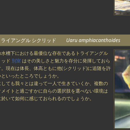
トライアングル シクリッド
Uaru amphiacanthoides
の水槽下における最優位な存在であるトライアングル
リッド
別室
はその美しさと魅力を存分に発揮しておら
す。現在は体長、体高ともに他(シクリッド)に追随を許
いといったところでしょうか。
にしても我々とは違って一人で生きていくか、複数の
クメイトと過ごすかに自らの選択肢を選べない環境は
に於いて如何に感じておられるのでしょうか。