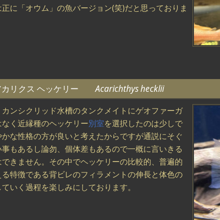
は正に「オウム」の魚バージョン(笑)だと思っておりま
アカリクス ヘッケリー
Acarichthys hecklii
リカンシクリッド水槽のタンクメイトにゲオファーガ
はなく近縁種のヘッケリー
別室
を選択したのは少しで
やかな性格の方が良いと考えたからですが通説にそぐ
い事もあるし論勿、個体差もあるので一概に言いきる
はできません。その中でヘッケリーの比較的、普遍的
える特徴である背ビレのフィラメントの伸長と体色の
していく過程を楽しみにしております。