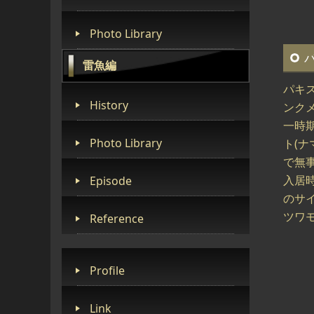
Photo Library
雷魚編
パキ
History
ンク
一時
Photo Library
ト(
で無
入居
Episode
のサ
ツワ
Reference
Profile
Link