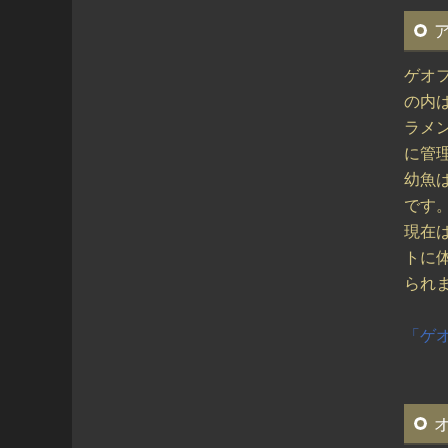
ゲオ
の内
ラメ
に管
幼魚
です
現在
トに
ら
「ゲ