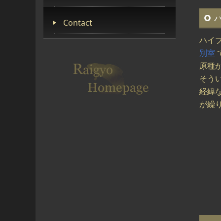
Contact
ハイ
別室
原種
そう
経緯
が繰