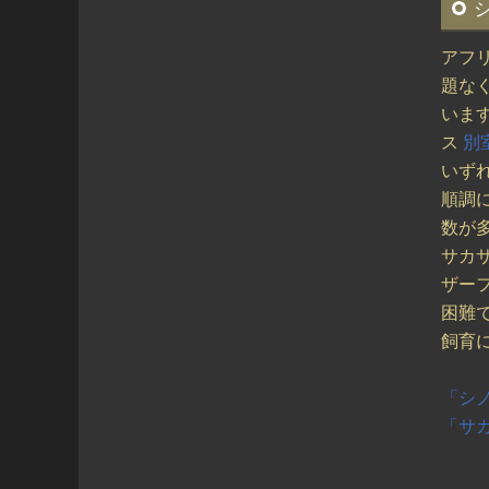
アフ
題な
いま
ス
別
いず
順調
数が
サカ
ザー
困難
飼育
「シ
「サ