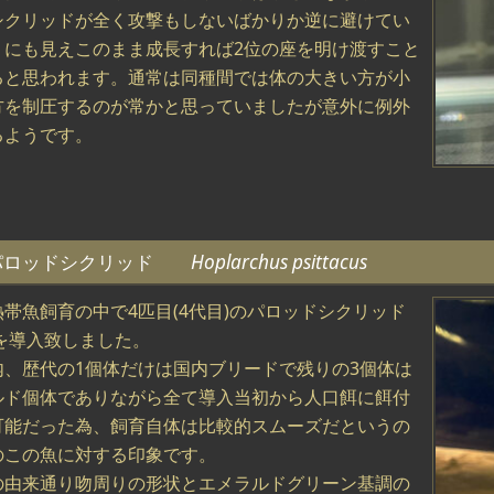
シクリッドが全く攻撃もしないばかりか逆に避けてい
うにも見えこのまま成長すれば2位の座を明け渡すこと
ると思われます。通常は同種間では体の大きい方が小
方を制圧するのが常かと思っていましたが意外に例外
るようです。
パロッドシクリッド
Hoplarchus psittacus
熱帯魚飼育の中で4匹目(4代目)のパロッドシクリッド
を導入致しました。
内、歴代の1個体だけは国内ブリードで残りの3個体は
ルド個体でありながら全て導入当初から人口餌に餌付
可能だった為、飼育自体は比較的スムーズだというの
のこの魚に対する印象です。
の由来通り吻周りの形状とエメラルドグリーン基調の