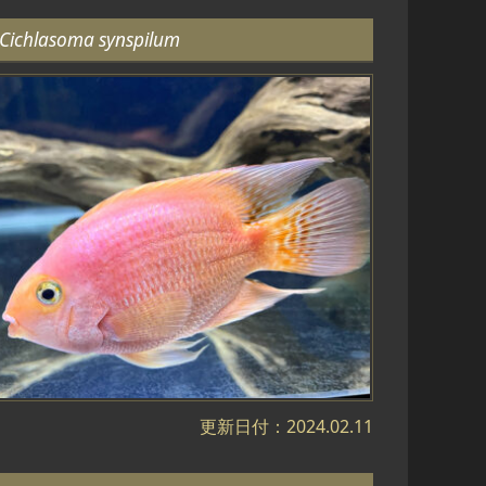
 Cichlasoma synspilum
更新日付：2024.02.11