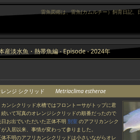
雷魚図鑑は、雷魚(カムルチー）飼育日記、
本産淡水魚・熱帯魚編 - Episode - 2024年
オレンジ シクリッド
Metriaclima estherae
リカンシクリッド水槽ではフロントーサがトップに君
、続いて写真のオレンジシクリッドの順番だったので
先日お出でいただいた正体不明
別室
のアフリカンシク
ドが入居以来、事情が変わって参りました。
正体不明のアフリカンシクリッドは小さいながらオレ