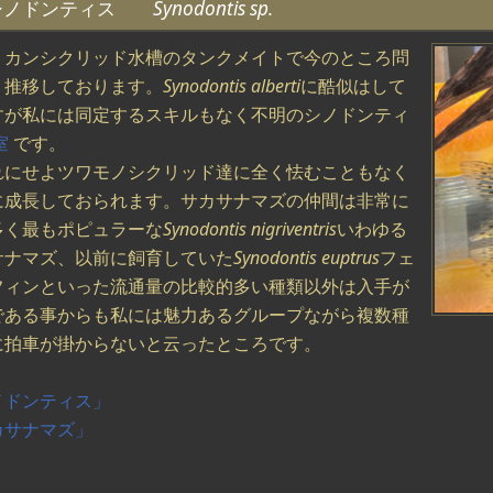
シノドンティス
Synodontis sp.
リカンシクリッド水槽のタンクメイトで今のところ問
く推移しております。
Synodontis alberti
に酷似はして
すが私には同定するスキルもなく不明のシノドンティ
室
です。
れにせよツワモノシクリッド達に全く怯むこともなく
に成長しておられます。サカサナマズの仲間は非常に
多く最もポピュラーな
Synodontis nigriventris
いわゆる
サナマズ、以前に飼育していた
Synodontis euptrus
フェ
フィンといった流通量の比較的多い種類以外は入手が
である事からも私には魅力あるグループながら複数種
に拍車が掛からないと云ったところです。
ノドンティス」
カサナマズ」