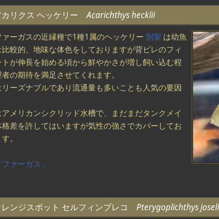
アカリクス ヘッケリー
Acarichthys hecklii
ファーガスの近縁種で1種1属のヘッケリー
別室
は幼魚
は比較的、地味な体色をしておりますが背ビレのフィ
ントが伸長を始める頃から鮮やかさが増し飼い込む程
理者の期待を満足させてくれます。
はリーズナブルであり流通量も多いことも人気の要因
。
はアメリカンシクリッド水槽で、まだまだタンクメイ
体格差を許してはいますが気性の強さでカバーしてお
れます。
オファーガス」
オレンジスポット セルフィンプレコ
Pterygoplichthys jose