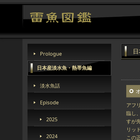
日
Prologue
日本産淡水魚・熱帯魚編
淡水魚話
Episode
アフ
臨し
2025
すが
リッ
2024
この