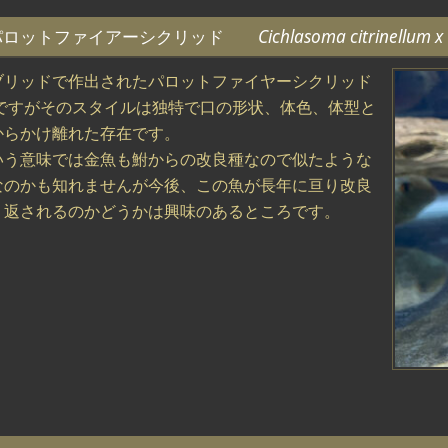
パロットファイアーシクリッド
Cichlasoma citrinellum x
ブリッドで作出されたパロットファイヤーシクリッド
ですがそのスタイルは独特で口の形状、体色、体型と
からかけ離れた存在です。
いう意味では金魚も鮒からの改良種なので似たような
なのかも知れませんが今後、この魚が長年に亘り改良
り返されるのかどうかは興味のあるところです。