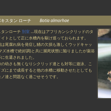
パキスタン ローチ
Botia almorhae
スタンローチ
別室
…現在はアフリカンシクリッドのタ
メイトとして正に水槽内を駆け巡っておられます。
期は尾腐れ病を発症し鰭の欠損も激しくウッドキャッ
ナマズ水槽で絶好調)と共に瀕死状態に陥りましたが薬浴
事に生還されました。
時の幼さも無くなりシクリッド達とも対等に遊泳、こ
イズにまで成長すると他の水槽に移動させたとしても
モノ達と問題なく過ごせそうです。