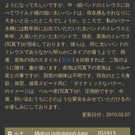
ようになって久しいですが、中・細バンドのミレウスに比
べてワイルド感の強い太いバンドは、存在感もそれなりに
大きいと云ったところでしょうか。ところで、私のパクー
水槽には数年前にお出でいただいた太バンドのミレウスと
昨年、入居いただいた太バンドで、現在、若魚のミレウス
(写真下)が混在しております。彼らは、同じ太いバンドの
ミレウスでありながら明らかにタイプが違うようで、両
者、若魚の頃のスタイル (
別室
) を比較すれば、ご覧のよ
うに随分、趣が違います。産地は写真下の若魚は、ペルー
産との事ですが、別室の個体は不明です。現在のところ食
欲、体型、成長スピード共に 「ダイナミックなパクー」
のイメージは、ペルー産(写真下)が、圧倒的ですが、今
後、飼い込むうちにどのような変化をみせていただけるの
か楽しみにしております。
更新日付：2010.02.07
ルナ
Myleus rubripinnis luna
ID1913