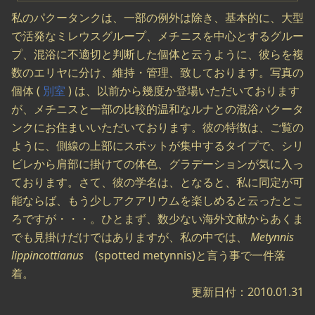
私のパクータンクは、一部の例外は除き、基本的に、大型
で活発なミレウスグループ、メチニスを中心とするグルー
プ、混浴に不適切と判断した個体と云うように、彼らを複
数のエリヤに分け、維持・管理、致しております。写真の
個体 (
別室
) は、以前から幾度か登場いただいております
が、メチニスと一部の比較的温和なルナとの混浴パクータ
ンクにお住まいいただいております。彼の特徴は、ご覧の
ように、側線の上部にスポットが集中するタイプで、シリ
ビレから肩部に掛けての体色、グラデーションが気に入っ
ております。さて、彼の学名は、となると、私に同定が可
能ならば、もう少しアクアリウムを楽しめると云ったとこ
ろですが・・・。ひとまず、数少ない海外文献からあくま
でも見掛けだけではありますが、私の中では、
Metynnis
lippincottianus
(spotted metynnis)と言う事で一件落
着。
更新日付：2010.01.31