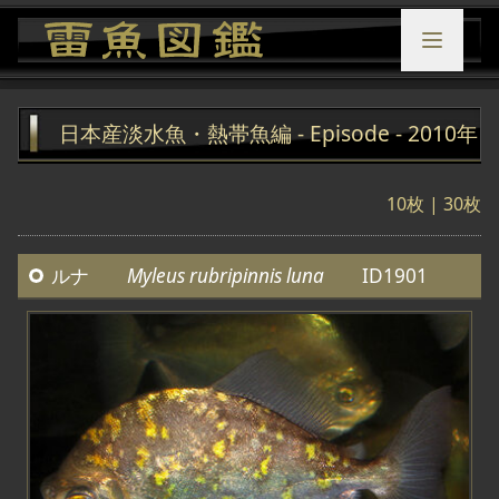
日本産淡水魚・熱帯魚編 - Episode - 2010年
10枚
|
30枚
ルナ
Myleus rubripinnis luna
ID1901