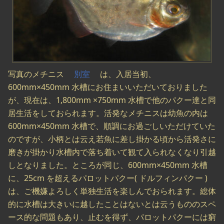
写真のメチニス
別室
は、入居当初、
600mm×450mm 水槽にお住まいいただいておりました
が、現在は、1,800mm ×750mm 水槽で他のパクー達と同
居生活をしておられます。活発なメチニスは幼魚の内は
600mm×450mm 水槽で、順調にお過ごしいただけていた
のですが、小柄とは云え若魚に差し掛かる頃から活発さに
磨きが掛かり水槽内で落ち着いて観て入られなくなり引越
しとなりました。ところが同じ、600mm×450mm 水槽
に、25cm を超えるパロットパクー( ドルフィンパクー )
は、ご機嫌よろしく単独生活を楽しんでおられます。総体
的に水槽は大きいに越したことはないとは云うもののスペ
ース的な問題もあり、止むを得ず、パロットパクーには窮