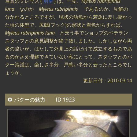
写真のミレウス (
別室
) は、一見、
Myleus rubripinnis
luna
なのか
Myleus rubripinnis
であるのか、見解の
分かれるところですが、現状の幼魚から若魚に差し掛かっ
た頃の体型で、尻鰭(フック)の形状と着色からすれば、
Myleus rubripinnis luna
と云う事でショップのベテラン
スタッフとの意見調整が終了致しました。しかしながら両
者の違いが、はたして外見上の話だけで成立するものであ
るのかさえ理解できていない私にとって、スタッフとのパ
クー談議は、楽しさ半分、戸惑い半分と云ったところでし
ょうか。
更新日付：2010.03.14
パクーの魅力 ID 1923