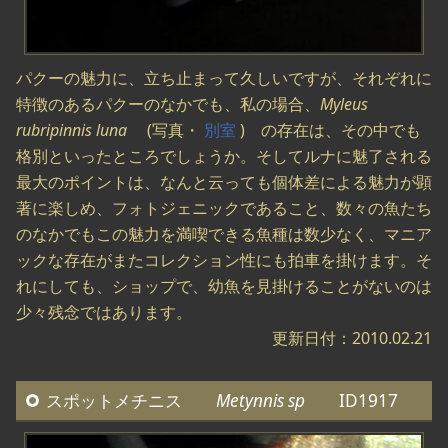
パクーの魅力に、立ち止まって久しいですが、それぞれに
特徴のあるパクーのなかでも、私の場合、
Myleus
rubripinnis luna
(写真・
別室
) の存在は、その中でも
格別といったところでしょうか。そしてルナに魅了される
最大のポイントは、なんと云っても個体差による魅力が顕
著に楽しめ、フォトジェニックであること、数々の魚たち
のなかでもこの魅力を満喫できる魚種は数少なく、マニア
ックな存在がまたコレクション性にも拍車を掛けます。そ
れにしても、ショップで、幼魚を見掛けることがないのは
少々残念ではあります。
更新日付：2010.02.21
スポットメチニス
Metynnis sp
ID1917