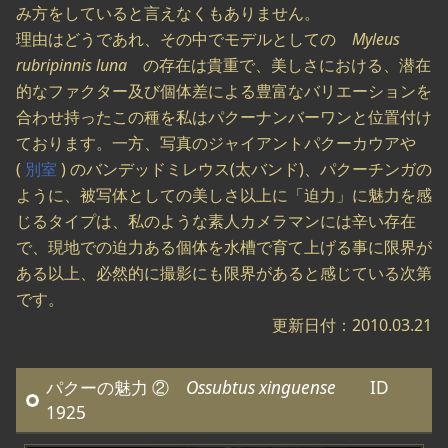
み方をしていると言えなくもありません。
理由はどうであれ、その中でモデルとしての
Myleus
rubripinnis luna
の存在は貴重で、美しさにおける、潜在
的なファクター及び個体差による豊富なバリエーションを
合わせ持ったこの種を私はパクーナンバーワンと位置付け
ております。一方、写真のジャイアントパクーカウアや
(
別室
) のバンデッドミレウス(太バンド)、パクーチンガの
ように、被写体としての美しさ以上に「迫力」に魅力を感
じるタイプは、私のような素人カメラマンには辛い存在
で、現地での迫力ある個体を水槽で育て上げる事に限界が
ある以上、必然的に撮影にも限界があると感じている次第
です。
更新日付：2010.03.21
パクーの魅力 ②
Ossubtus xinguense
ID
1925