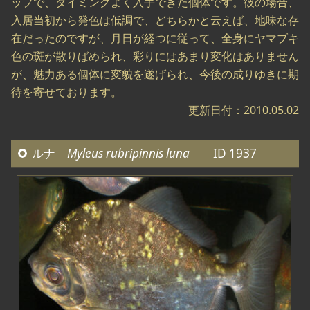
ップで、タイミングよく入手できた個体です。彼の場合、
入居当初から発色は低調で、どちらかと云えば、地味な存
在だったのですが、月日が経つに従って、全身にヤマブキ
色の斑が散りばめられ、彩りにはあまり変化はありません
が、魅力ある個体に変貌を遂げられ、今後の成りゆきに期
待を寄せております。
更新日付：2010.05.02
ルナ
Myleus rubripinnis luna
ID 1937