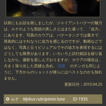
以前にもお話を致しましたが、ジャイアントパクーの魅力
は、ルナのような斑紋の美しさとはまた違って、「迫力」
にあります。写真のカウアは、パクータンクでは最大で、
視覚的にはそれなりに迫力を感じるのですが、動画などで
はなく、写真と云うビジュアルでその迫力を表現するには
どうしても限界があります。いろいろと試行錯誤を繰り返
しながら、撮影を楽しんでおりますが、カウアの場合は、
大きく張り出した尻鰭も含め、
別室
のチンガも同じよ
うに、下方からのショットが彼らにはベストなのかも知れ
ません。
更新日付：2010.04.25
ルナ
Myleus rubripinnis luna
ID 1935