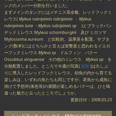
ンクのメンバー分割を行いました。
まずメインのタンクにはメチニス系全般、レッドフックミ
レウス(
Myleus rubripinnis rubripinnis ・ Myleus
rubripinnis luna ・Myleus rubripinnis sp
)とブラックバン
デッドミレウス Myleus schomburgkii 及び ミロソマ
Mylossoma aureum と比較的、温厚派を配置。サブタ
ンク(数本)にはどちらかと言えば攻撃派と思われるイエロ
ーフックミレウス
Myleus sp
ドルフィン パクー
Ossubtus xinguense その他のミレウス
Myleus sp
を
分散配置しました。ところで今週の写真(
別室
)は久しぶ
りに導入したレッドフックミレウス。幼魚の内から育てる
楽しみは、いずれの魚たちも同じですが、若魚から成魚に
掛けて予想外(体色等)の展開が楽しめるパクーは、ひと味
違った魅力と云ったところでしょうか。
更新日付：2008.03.23
レッドフック・ミレウス
Myleus rubripinnis