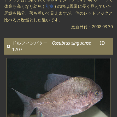
体高も高くなり幼魚 (
別室
) の内は異常に長く見えていた
尻鰭も幾分、落ち着いて見えますが、他のレッドフックと
比べると歴然とした違いです。
更新日付：2008.03.30
ドルフィンパクー
Ossubtus xinguense
ID
1707