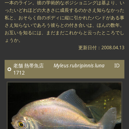
一本のライン。彼の学術的なポジショニングは基より、い
ったいどれほどの大きさに成長するのかさえ知らなかった
私と、おそらく自のボディに縦に引かれたバンドがある事
さえ知らないであろう彼らとの付き合いは、ほんの数年。
お互いを知るには、まだまだこれからと云ったところでし
ょうか。
更新日付：2008.04.13
老舗 熱帯魚店
Myleus rubripinnis luna
ID
1712