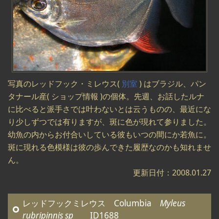
写真のレッドフック・ミレウス(
別室
) はブラジル、パン
タナール産( ショップ情報 )の個体。先週、お話したルナ
に比べると派手さでは叶わないとは云うものの、最近にな
り少しずつでは有りますが、斑に色が現れて参りました。
幼魚の内からお付合いしている彼もいつの間にか若魚に。
斑に現れる色模様は彼の歩んできた履歴なのかも知れませ
ん。
更新日付：2008.01.27
レッドフックミレウス Columbia
Myleus
rubripinnis sp
ID1688