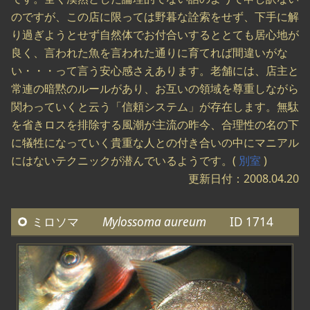
のですが、この店に限っては野暮な詮索をせず、下手に解
り過ぎようとせず自然体でお付合いするととても居心地が
良く、言われた魚を言われた通りに育てれば間違いがな
い・・・って言う安心感さえあります。老舗には、店主と
常連の暗黙のルールがあり、お互いの領域を尊重しながら
関わっていくと云う「信頼システム」が存在します。無駄
を省きロスを排除する風潮が主流の昨今、合理性の名の下
に犠牲になっていく貴重な人との付き合いの中にマニアル
にはないテクニックが潜んでいるようです。(
別室
)
更新日付：2008.04.20
ミロソマ
Mylossoma aureum
ID 1714