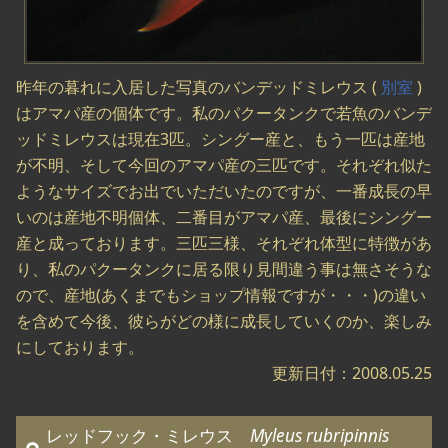
昨年の暮れに入居した写真のバンデッドミレウス (
別室
)
はアマパ産の個体です。私のパクータンクで若魚のバンデ
ッドミレウスは現在3匹。シングー産と、もう一匹は産地
が不明、そして今回のアマパ産の三匹です。それぞれ似た
ようなサイズでお出でいただいたのですが、一番成長の早
いのは産地不明個体、二番目がアマパ産、最後にシングー
産と成っております。三匹三様、それぞれ体型に特徴があ
り、私のパクータンクに居る限り見間違う事は無さそうな
ので、産地(あくまでもショップ情報ですが・・・)の違い
を含めて今後、彼らがどの様に成長していくのか、楽しみ
にしております。
更新日付：2008.05.25
レッドフック・ミレウス
Myleus rubripinnis