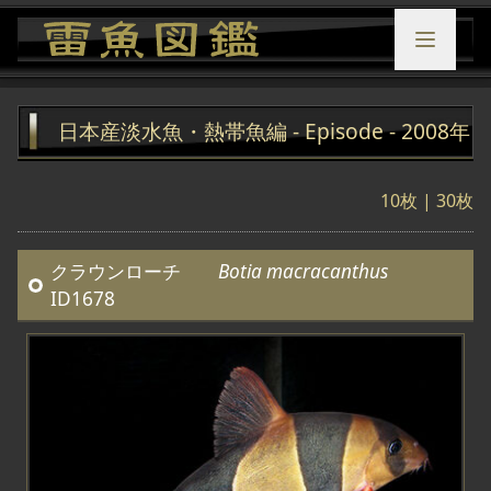
日本産淡水魚・熱帯魚編 - Episode - 2008年
10枚
|
30枚
クラウンローチ
Botia macracanthus
ID1678