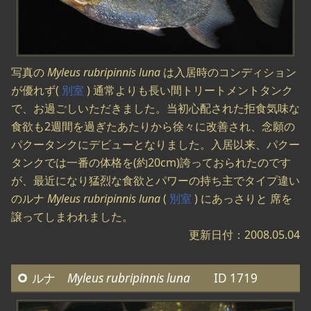
写真の
Myleus rubripinnis luna
は入居時のコンディション
が優れず(
別室
) 通常よりも長い間トリートメントタンク
で、お過ごしいただきました。当初心配された拒食気味な
食欲も2週間を過ぎたあたりから徐々に改善され、念願の
パクータンクにデビューとなりました。入居以来、パクー
タンクでは一番の体格を(約20cm)誇っておられたのです
が、最近になり猛烈な食欲とパワーの持ち主でタイプ違い
のルナ
Myleus rubripinnis luna
(
別室
) にあっさりと 席を
譲ってしまわれました。
更新日付：2008.05.04
ルナ
Myleus rubripinnis luna
ID 1719