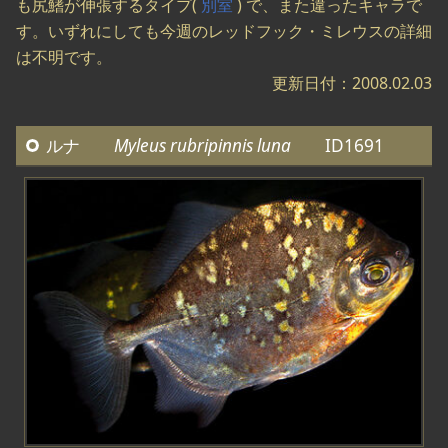
も尻鰭が伸張するタイプ(
別室
) で、また違ったキャラで
す。いずれにしても今週のレッドフック・ミレウスの詳細
は不明です。
更新日付：2008.02.03
ルナ
Myleus rubripinnis luna
ID1691