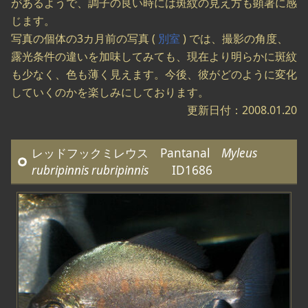
があるようで、調子の良い時には斑紋の見え方も顕著に感
じます。
写真の個体の3カ月前の写真 (
別室
) では、撮影の角度、
露光条件の違いを加味してみても、現在より明らかに斑紋
も少なく、色も薄く見えます。今後、彼がどのように変化
していくのかを楽しみにしております。
更新日付：2008.01.20
レッドフックミレウス Pantanal
Myleus
rubripinnis rubripinnis
ID1686