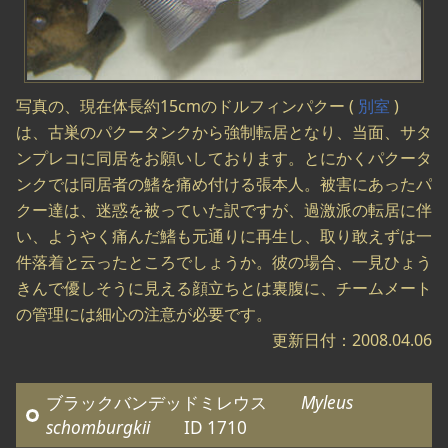
写真の、現在体長約15cmのドルフィンパクー (
別室
)
は、古巣のパクータンクから強制転居となり、当面、サタ
ンプレコに同居をお願いしております。とにかくパクータ
ンクでは同居者の鰭を痛め付ける張本人。被害にあったパ
クー達は、迷惑を被っていた訳ですが、過激派の転居に伴
い、ようやく痛んだ鰭も元通りに再生し、取り敢えずは一
件落着と云ったところでしょうか。彼の場合、一見ひょう
きんで優しそうに見える顔立ちとは裏腹に、チームメート
の管理には細心の注意が必要です。
更新日付：2008.04.06
ブラックバンデッドミレウス
Myleus
schomburgkii
ID 1710