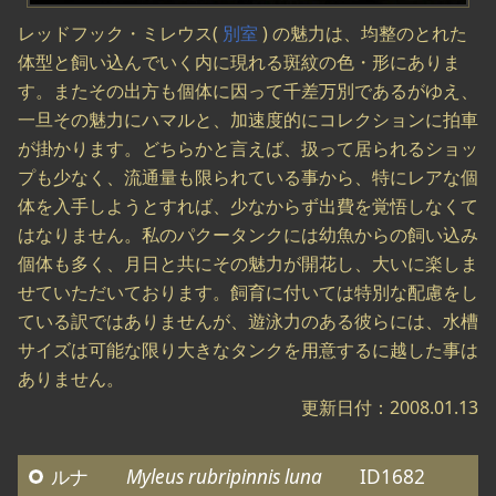
レッドフック・ミレウス(
別室
) の魅力は、均整のとれた
体型と飼い込んでいく内に現れる斑紋の色・形にありま
す。またその出方も個体に因って千差万別であるがゆえ、
一旦その魅力にハマルと、加速度的にコレクションに拍車
が掛かります。どちらかと言えば、扱って居られるショッ
プも少なく、流通量も限られている事から、特にレアな個
体を入手しようとすれば、少なからず出費を覚悟しなくて
はなりません。私のパクータンクには幼魚からの飼い込み
個体も多く、月日と共にその魅力が開花し、大いに楽しま
せていただいております。飼育に付いては特別な配慮をし
ている訳ではありませんが、遊泳力のある彼らには、水槽
サイズは可能な限り大きなタンクを用意するに越した事は
ありません。
更新日付：2008.01.13
ルナ
Myleus rubripinnis luna
ID1682