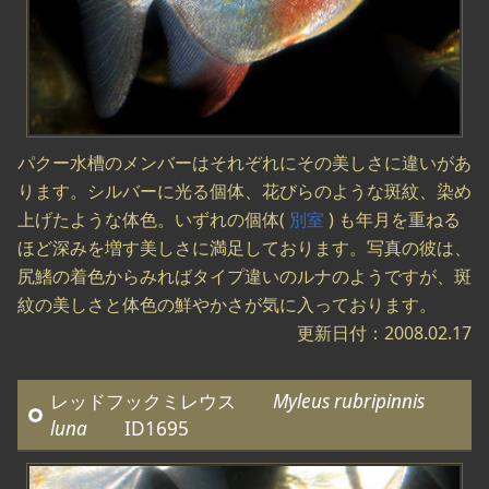
パクー水槽のメンバーはそれぞれにその美しさに違いがあ
ります。シルバーに光る個体、花びらのような斑紋、染め
上げたような体色。いずれの個体(
別室
) も年月を重ねる
ほど深みを増す美しさに満足しております。写真の彼は、
尻鰭の着色からみればタイプ違いのルナのようですが、斑
紋の美しさと体色の鮮やかさが気に入っております。
更新日付：2008.02.17
レッドフックミレウス
Myleus rubripinnis
luna
ID1695