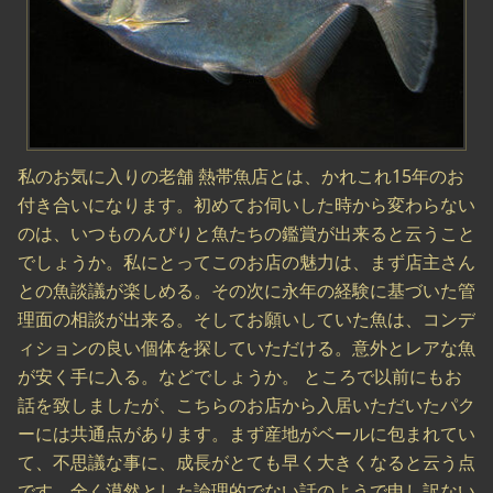
私のお気に入りの老舗 熱帯魚店とは、かれこれ15年のお
付き合いになります。初めてお伺いした時から変わらない
のは、いつものんびりと魚たちの鑑賞が出来ると云うこと
でしょうか。私にとってこのお店の魅力は、まず店主さん
との魚談議が楽しめる。その次に永年の経験に基づいた管
理面の相談が出来る。そしてお願いしていた魚は、コンデ
ィションの良い個体を探していただける。意外とレアな魚
が安く手に入る。などでしょうか。 ところで以前にもお
話を致しましたが、こちらのお店から入居いただいたパク
ーには共通点があります。まず産地がベールに包まれてい
て、不思議な事に、成長がとても早く大きくなると云う点
です。全く漠然とした論理的でない話のようで申し訳ない