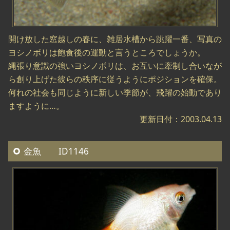
開け放した窓越しの春に、雑居水槽から跳躍一番、写真の
ヨシノボリは飽食後の運動と言うところでしょうか。
縄張り意識の強いヨシノボリは、お互いに牽制し合いなが
ら創り上げた彼らの秩序に従うようにポジションを確保。
何れの社会も同じように新しい季節が、飛躍の始動であり
ますように…。
更新日付：2003.04.13
金魚 ID1146