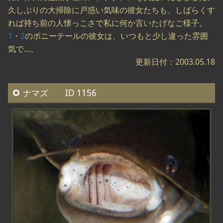
久しぶりの大掃除に戸惑い気味の彼女たちも、しばらくす
れば持ち前の人懐っこさで私に何か言いたげなご様子。
1
・
2
のポニーテールの彼女は、いつもと少し違った雰囲
気で…。
更新日付：2003.05.18
ナマズ ID 1156