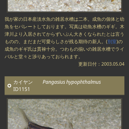
我が家の日本産淡水魚の雑居水槽は二本。成魚の個体と幼
魚をセパレートしております。写真は幼魚水槽のギギ。木
津川より入居されてからずいぶん大きくなられたとは言う
ものの、まだまだ可愛らしさが残る期待の新人。(
別室
)の
成魚のギギ氏は貫禄十分。つわもの揃いの雑居水槽でライ
バルと堂々と渉りあっておられます。
更新日付：2003.05.04
カイヤン
Pangasius hypophthalmus
ID1151