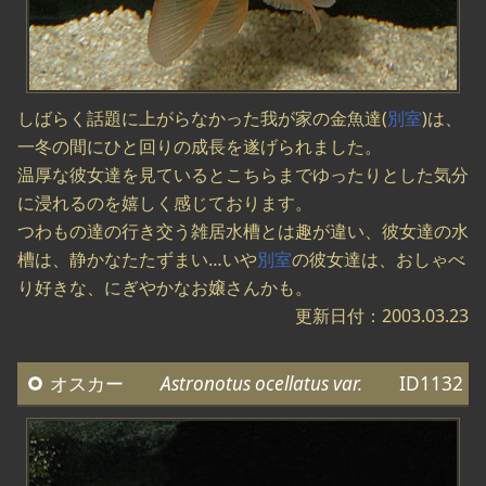
しばらく話題に上がらなかった我が家の金魚達(
別室
)は、
一冬の間にひと回りの成長を遂げられました。
温厚な彼女達を見ているとこちらまでゆったりとした気分
に浸れるのを嬉しく感じております。
つわもの達の行き交う雑居水槽とは趣が違い、彼女達の水
槽は、静かなたたずまい…いや
別室
の彼女達は、おしゃべ
り好きな、にぎやかなお嬢さんかも。
更新日付：2003.03.23
オスカー
Astronotus ocellatus var.
ID1132