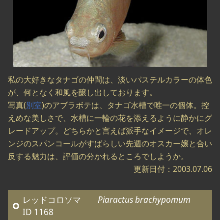
私の大好きなタナゴの仲間は、淡いパステルカラーの体色
が、何となく和風を醸し出しております。
写真(
別室
)のアブラボテは、タナゴ水槽で唯一の個体。控
えめな美しさで、水槽に一輪の花を添えるように静かにグ
レードアップ。どちらかと言えば派手なイメージで、オレ
ンジのスパンコールがすばらしい先週のオスカー嬢と合い
反する魅力は、評価の分かれるところでしようか。
更新日付：2003.07.06
レッドコロソマ
Piaractus brachypomum
ID 1168