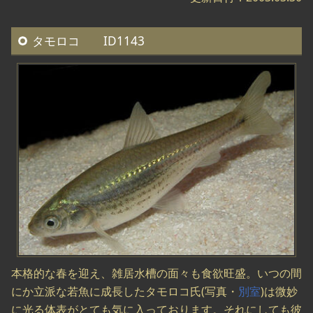
タモロコ ID1143
本格的な春を迎え、雑居水槽の面々も食欲旺盛。いつの間
にか立派な若魚に成長したタモロコ氏(写真・
別室
)は微妙
に光る体表がとても気に入っております。それにしても彼