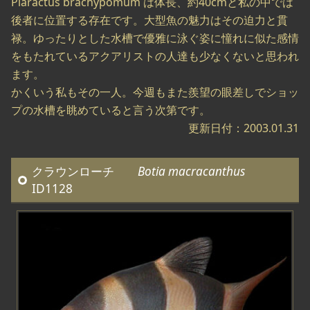
Piaractus brachypomum は体長、約40cmと私の中では
後者に位置する存在です。大型魚の魅力はその迫力と貫
禄。ゆったりとした水槽で優雅に泳ぐ姿に憧れに似た感情
をもたれているアクアリストの人達も少なくないと思われ
ます。
かくいう私もその一人。今週もまた羨望の眼差しでショッ
プの水槽を眺めていると言う次第です。
更新日付：2003.01.31
クラウンローチ
Botia macracanthus
ID1128