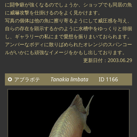
に闘争癖が強くなるのでしょうか、ショップでも同居の魚
に威嚇攻撃を仕掛けるのをよく見かけます。
写真の個体は他の魚に擦り寄るようにして威圧感を与え、
自らの存在を顕示するかのように水槽中をゆっくりと徘徊
し、ギャラリーの私にまで愛想を振りまいておられます。
アンバーなボディに散りばめられたオレンジのスパンコー
ルがいかにも頑強なイメージをかもし出しております。
更新日付：2003.06.29
アブラボテ
Tanakia limbata
ID 1166