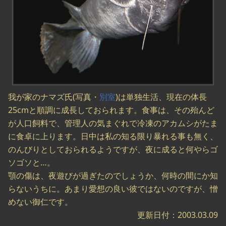
我が家のナマズ氏(写真・
別室
)は単独生活、現在の体長
25cmと順調に成長しておられます。食事は、その殆んど
が人口飼料で、管理人の気まぐれで冷凍のアカムシがたま
に食卓に上ります。日中は私の知る限り暴れる事も無く、
のんびりとしておられるようですが、夜に成ると何やらゴ
ソゴソと…。
顎の傷は、夜遊びが過ぎたのでしょうか、何時の間にか知
らないうちに。あまり愛想の良い彼ではないのですが、憎
めない御仁です。
更新日付：2003.03.09