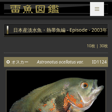
日本産淡水魚・熱帯魚編 - Episode - 2003年
10枚
|
30枚
オスカー
Astronotus ocellatus var.
ID1124