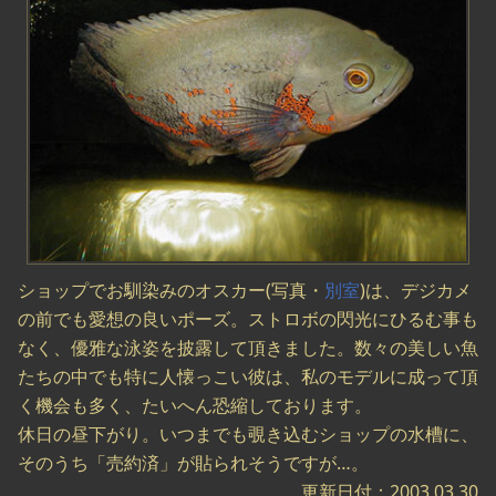
ショップでお馴染みのオスカー(写真・
別室
)は、デジカメ
の前でも愛想の良いポーズ。ストロボの閃光にひるむ事も
なく、優雅な泳姿を披露して頂きました。数々の美しい魚
たちの中でも特に人懐っこい彼は、私のモデルに成って頂
く機会も多く、たいへん恐縮しております。
休日の昼下がり。いつまでも覗き込むショップの水槽に、
そのうち「売約済」が貼られそうですが…。
更新日付：2003.03.30