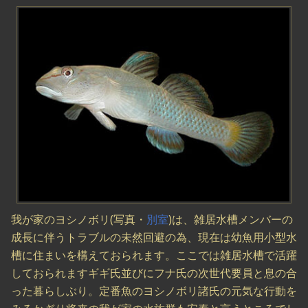
我が家のヨシノボリ(写真・
別室
)は、雑居水槽メンバーの
成長に伴うトラブルの未然回避の為、現在は幼魚用小型水
槽に住まいを構えておられます。ここでは雑居水槽で活躍
しておられますギギ氏並びにフナ氏の次世代要員と息の合
った暮らしぶり。定番魚のヨシノボリ諸氏の元気な行動を