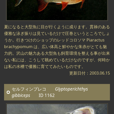
夏になると大型魚に目が行くように成ります。貫禄のある
優雅な泳ぎ振りは見ているだけで圧巻というところでしょ
うか。行きつけのショップのレッドコロソマ Piaractus
brachypomum は、広い体高と鮮やかな朱赤がとても魅
力的。沢山の魅力ある大型魚も飼育環境を整える事が出来
ない私には、こうして眺めているだけなのですが、何時か
は私の水槽で優雅に育ててみたいものです。
更新日付：2003.06.15
セルフィンプレコ
Glyptoperichthys
gibbiceps
ID 1162