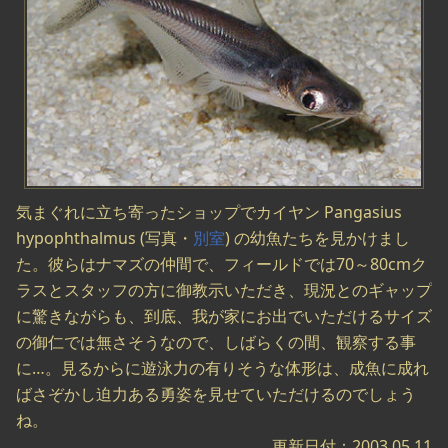
気まぐれに立ち寄ったショップでカイヤン Pangasius
hypophthalmus (写真・
別室
) の幼魚たちを見かけまし
た。彼らはナマズの仲間で、フィールドでは70～80cmク
ラスとスタッフの方に御教示いただき、現況とのギャップ
に驚きながらも、到底、我が家にお出でいただけるサイズ
の御仁では無さそうなので、しばらくの間、観察する事
に…。見るからに遊泳力の有りそうな体形は、成魚に成れ
ばさぞかし迫力ある勇姿を見せていただけるのでしょう
ね。
更新日付：2003.05.11