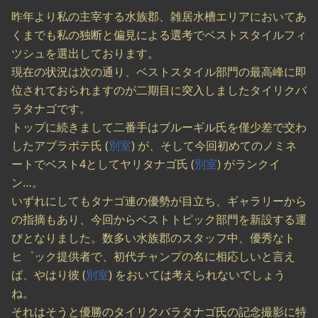
昨年より私の主宰する水族郡、雑居水槽エリアにおいてあ
くまでも私の独断と偏見による選考でベストスタイルフィ
ツシュを選出しております。
現在の状況は次の通り、ベストスタイル部門の最高峰に即
位されておられますのが二期目に突入しましたタイリクバ
ラタナゴです。
トップに続きまして二番手はブルーギル氏を僅少差で交わ
したアブラボテ氏 (
別室
) が、そして今回初めてのノミネ
ートでベスト4としてヤリタナゴ氏 (
別室
) がランクイ
ン…。
いずれにしてもタナゴ連の優勢が目立ち、ギャラリーから
の指摘もあり、今回からベストトピック部門を新設する運
びとなりました。数多い水族郡のスタッフ中、優秀なト
ヒ゜ック提供者で、初代チャンプの名に相応しいと言え
ば、やはり彼 (
別室
) をおいては考えられないでしょう
ね。
それはそうと優勝のタイリクバラタナゴ氏の記念撮影に特