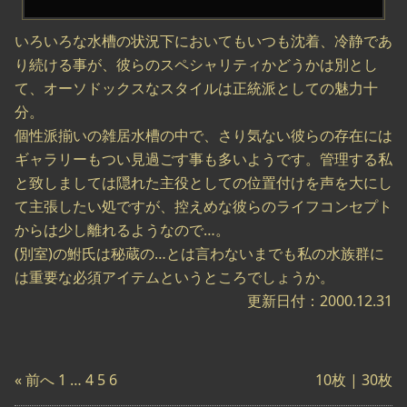
いろいろな水槽の状況下においてもいつも沈着、冷静であ
り続ける事が、彼らのスペシャリティかどうかは別とし
て、オーソドックスなスタイルは正統派としての魅力十
分。
個性派揃いの雑居水槽の中で、さり気ない彼らの存在には
ギャラリーもつい見過ごす事も多いようです。管理する私
と致しましては隠れた主役としての位置付けを声を大にし
て主張したい処ですが、控えめな彼らのライフコンセプト
からは少し離れるようなので…。
(別室)の鮒氏は秘蔵の…とは言わないまでも私の水族群に
は重要な必須アイテムというところでしょうか。
更新日付：2000.12.31
« 前へ
1
…
4
5
6
10枚 |
30枚