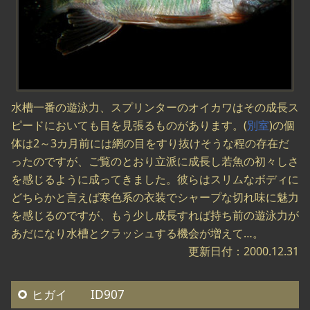
水槽一番の遊泳力、スプリンターのオイカワはその成長ス
ピードにおいても目を見張るものがあります。(
別室
)の個
体は2～3カ月前には網の目をすり抜けそうな程の存在だ
ったのですが、ご覧のとおり立派に成長し若魚の初々しさ
を感じるように成ってきました。彼らはスリムなボディに
どちらかと言えば寒色系の衣装でシャープな切れ味に魅力
を感じるのですが、もう少し成長すれば持ち前の遊泳力が
あだになり水槽とクラッシュする機会が増えて…。
更新日付：2000.12.31
ヒガイ ID907