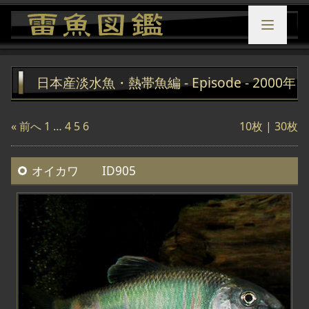
日本産淡水魚・熱帯魚編 - Episode - 2000年
« 前へ
1
…
4
5
6
10枚 |
30枚
オイカワ ID905