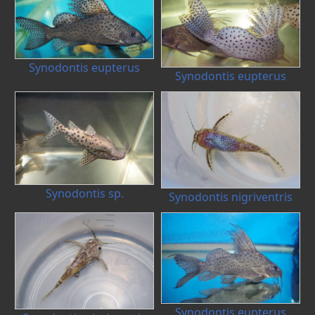
Synodontis eupterus
Synodontis eupterus
Synodontis sp.
Synodontis nigriventris
Synodontis eupterus