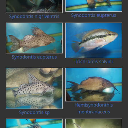
Synodontis eupterus
Synodontis nigriventris
Synodontis eupterus
Trichromis salvini
Hemisynodonthis
menbranaceus
Synodontis sp