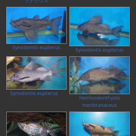
ラナケウス
Synodontis eupterus
Synodontis eupterus
Synodontis eupterus
Hemisodonthynis
menbranaceus