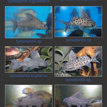
Synodontis nigriventris
Synodontis sp
Synodontis sp
Synodontis eupterus
Synodontis sp.