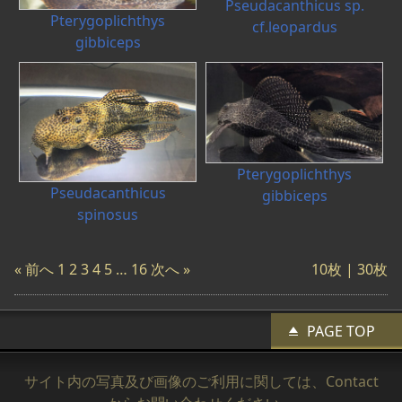
Pseudacanthicus sp.
Pterygoplichthys
cf.leopardus
gibbiceps
Pterygoplichthys
Pseudacanthicus
gibbiceps
spinosus
« 前へ
1
2
3
4
5
…
16
次へ »
10枚 |
30枚
PAGE TOP
サイト内の写真及び画像のご利用に関しては、
Contact