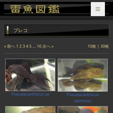
プレコ
« 前へ
1
2
3
4
5
…
16
次へ »
10枚 |
30枚
Pseudacanthicus sp
Pseudacanthicus
spinosus