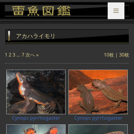
アカハライモリ
1
2
3
…
7
次へ »
10枚 |
30枚
Cynops pyrrhogaster
Cynops pyrrhogaster