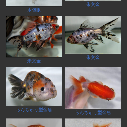
朱文金
水包眼
朱文金
朱文金
らんちゅう型金魚
らんちゅう型金魚