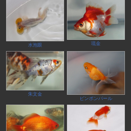
琉金
水泡眼
朱文金
ピンポンパール