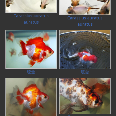
Carassius auratus
Carassius auratus
auratus
auratus
琉金
琉金