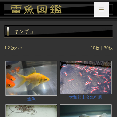
キンギョ
1
2
次へ »
10枚
|
30枚
大和郡山金魚行脚
金魚