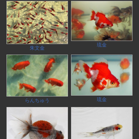
琉金
朱文金
琉金
らんちゅう