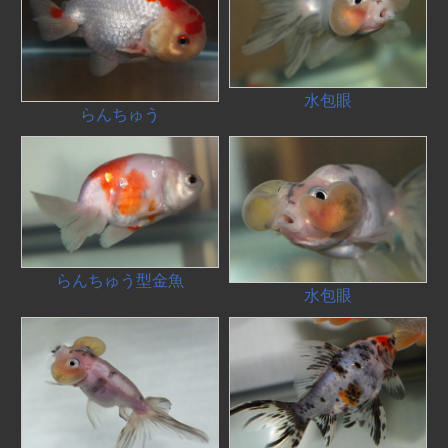
水包眼
らんちゅう
らんちゅう型金魚
水包眼