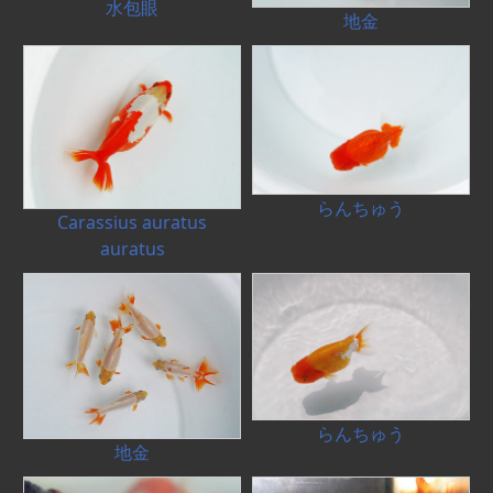
水包眼
地金
らんちゅう
Carassius auratus
auratus
らんちゅう
地金