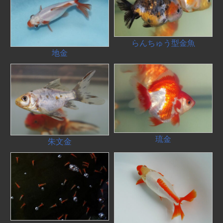
らんちゅう型金魚
地金
琉金
朱文金