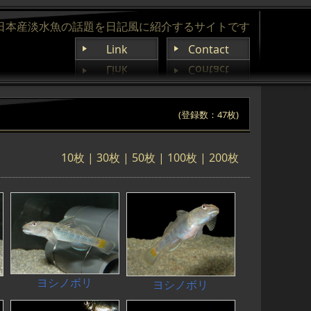
日本産淡水魚の話題を日記風に紹介するサイトです
Link
Contact
(登録数：47枚)
10枚
|
30枚
|
50枚
| 100枚 |
200枚
ヨシノボリ
ヨシノボリ