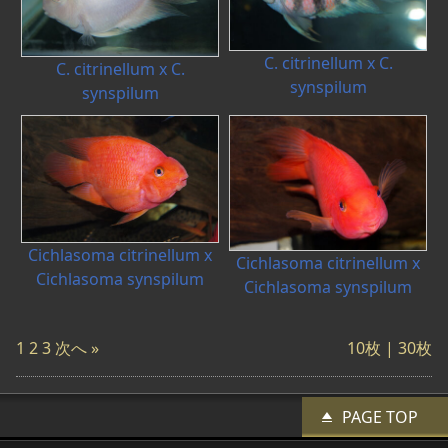
C. citrinellum x C.
C. citrinellum x C.
synspilum
synspilum
Cichlasoma citrinellum x
Cichlasoma citrinellum x
Cichlasoma synspilum
Cichlasoma synspilum
1
2
3
次へ »
10枚 |
30枚
PAGE TOP