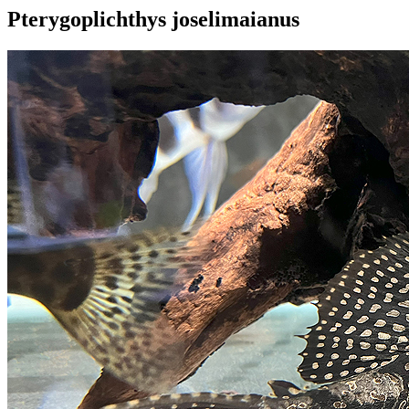
Pterygoplichthys joselimaianus