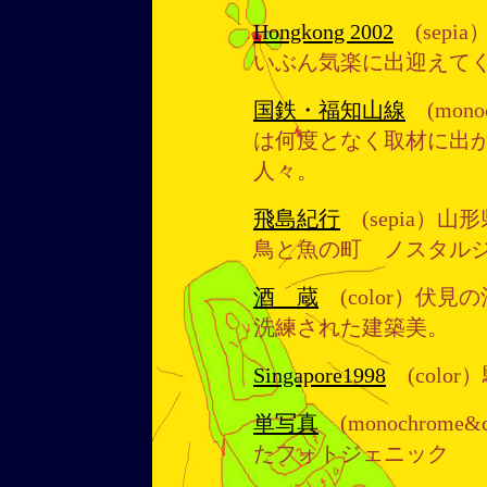
Hongkong 2002
(sep
いぶん気楽に出迎えて
国鉄・福知山線
(mon
は何度となく取材に出
人々。
飛島紀行
(sepia）
鳥と魚の町 ノスタル
酒 蔵
(color）伏
洗練された建築美。
Singapore1998
(colo
単写真
(monochrom
たフォトジェニック