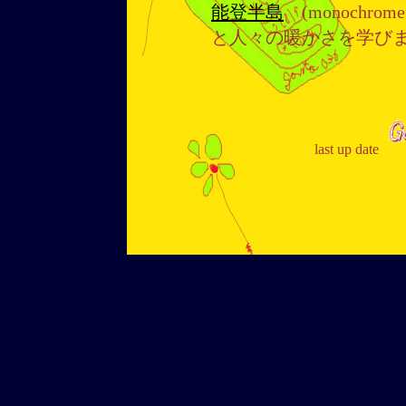
能登半島
(monochr
と人々の暖かさを学び
last up date